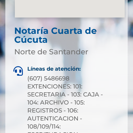
Notaría Cuarta de
Cúcuta
Norte de Santander
Líneas de atención:

(607) 5486698
EXTENCIONES: 101:
SECRETARIA - 103: CAJA -
104: ARCHIVO - 105:
REGISTROS - 106:
AUTENTICACION -
108/109/114: