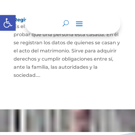
Abrir barra de herramientas
Registro Civil de Matrimonio
Es el documento público necesario para
probar que una persona está casada. En él
se registran los datos de quienes se casan y
el acto del matrimonio. Sirve para adquirir
derechos y cumplir obligaciones entre sí,
ante la familia, las autoridades y la
sociedad....