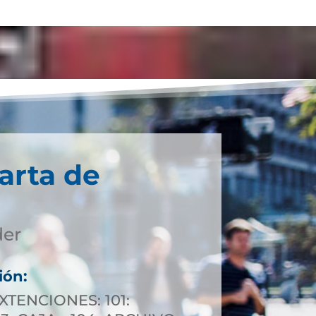
arta de
der
ión:
XTENCIONES: 101: