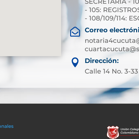
SECRETARIA - 10
- 105: REGISTRO
- 108/109/114: 
Correo electrón

notaria4cucuta
cuartacucuta@s
Dirección:

Calle 14 No. 3-33
onales