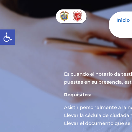
Inicio
Abrir barra de herramientas
Es cuando el notario da tes
puestas en su presencia, est
Requisitos:
Asistir personalmente a la n
Llevar la cédula de ciudadan
Llevar el documento que se 