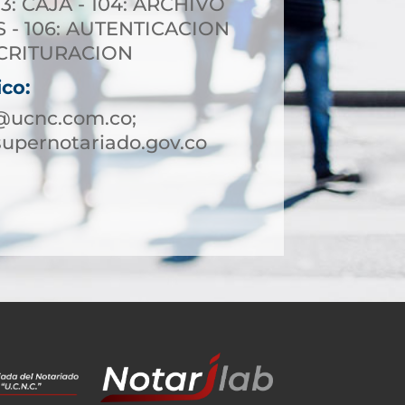
3: CAJA - 104: ARCHIVO
S - 106: AUTENTICACION
ESCRITURACION
ico:
@ucnc.com.co;
upernotariado.gov.co