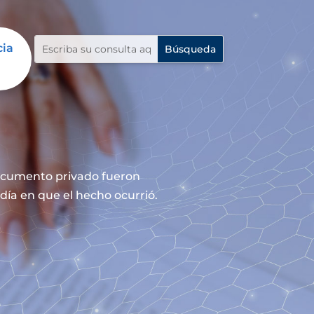
cia
documento privado fueron
día en que el hecho ocurrió.