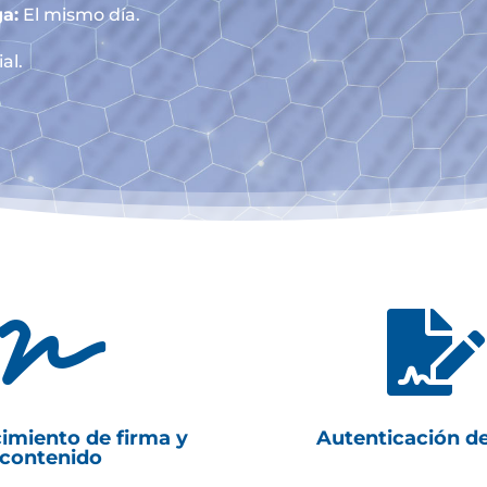
a:
El mismo día.
al.


imiento de firma y
Autenticación d
contenido