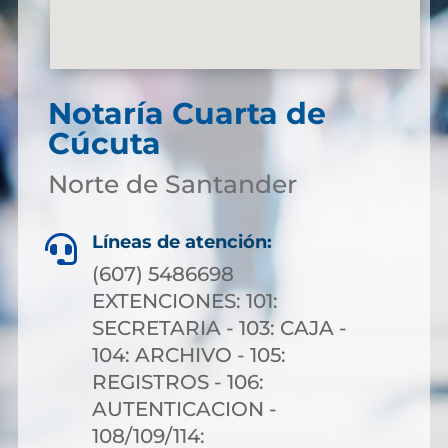
Notaría Cuarta de
Cúcuta
Norte de Santander
Líneas de atención:

(607) 5486698
EXTENCIONES: 101:
SECRETARIA - 103: CAJA -
104: ARCHIVO - 105:
REGISTROS - 106:
AUTENTICACION -
108/109/114: