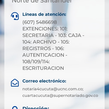
Norte de Santander
Líneas de atención:

(607) 5486698
EXTENCIONES: 101:
SECRETARIA - 103: CAJA -
104: ARCHIVO - 105:
REGISTROS - 106:
AUTENTICACION -
108/109/114:
ESCRITURACION
Correo electrónico:

notaria4cucuta@ucnc.com.co;
cuartacucuta@supernotariado.gov.co
Dirección: