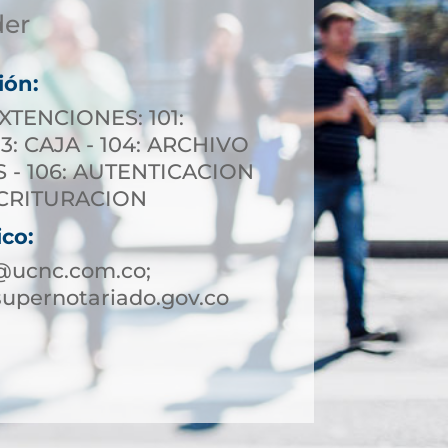
der
ión:
XTENCIONES: 101:
3: CAJA - 104: ARCHIVO
S - 106: AUTENTICACION
ESCRITURACION
ico:
@ucnc.com.co;
upernotariado.gov.co