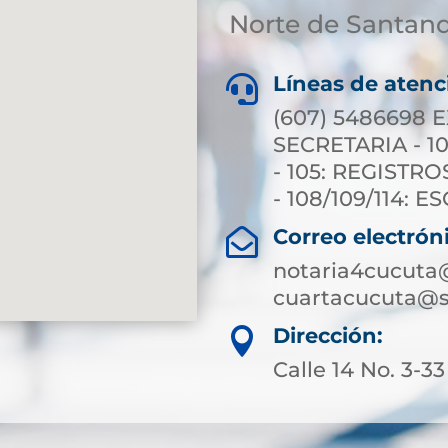
Norte de Santan
Líneas de atenc

(607) 5486698 E
SECRETARIA - 10
- 105: REGISTRO
- 108/109/114: 
Correo electrón

notaria4cucuta
cuartacucuta@s
Dirección:

Calle 14 No. 3-33