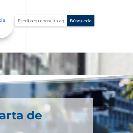
cia
arta de