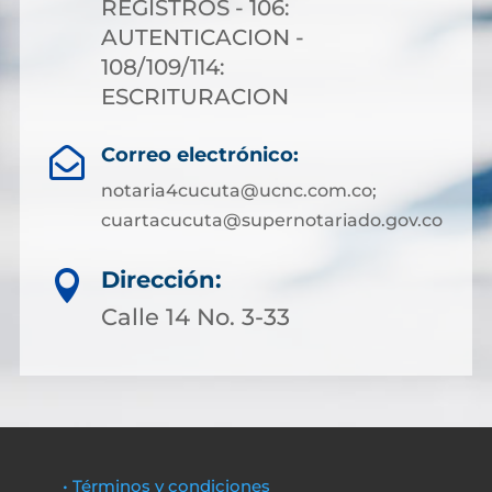
REGISTROS - 106:
AUTENTICACION -
108/109/114:
ESCRITURACION
Correo electrónico:

notaria4cucuta@ucnc.com.co;
cuartacucuta@supernotariado.gov.co
Dirección:

Calle 14 No. 3-33
• Términos y condiciones