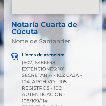
Notaría Cuarta de
Cúcuta
Norte de Santander
Líneas de atención:

(607) 5486698
EXTENCIONES: 101:
SECRETARIA - 103: CAJA -
104: ARCHIVO - 105:
REGISTROS - 106:
AUTENTICACION -
108/109/114: