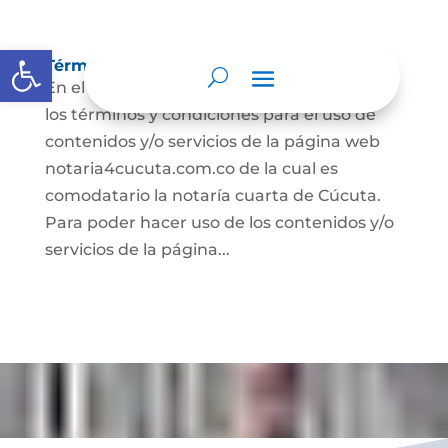
Abrir barra de herramientas
Términos y condiciones
En el presente documento se establecen
los términos y condiciones para el uso de
contenidos y/o servicios de la página web
notaria4cucuta.com.co de la cual es
comodatario la notaría cuarta de Cúcuta.
Para poder hacer uso de los contenidos y/o
servicios de la página...