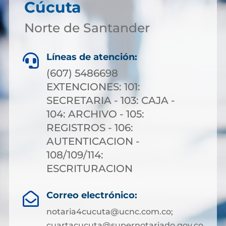
Cúcuta
Norte de Santander
Líneas de atención:

(607) 5486698
EXTENCIONES: 101:
SECRETARIA - 103: CAJA -
104: ARCHIVO - 105:
REGISTROS - 106:
AUTENTICACION -
108/109/114:
ESCRITURACION
Correo electrónico:

notaria4cucuta@ucnc.com.co;
cuartacucuta@supernotariado.gov.co