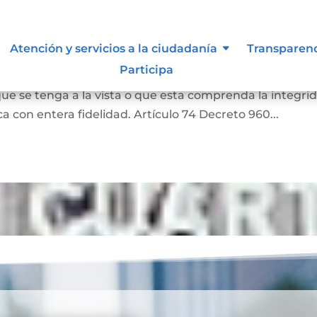
as
Atención y servicios a la ciudadanía
Transparen
Participa
a o una literal de un documento, siempre que aquella
ue se tenga a la vista o que esta comprenda la integri
 con entera fidelidad. Artículo 74 Decreto 960...