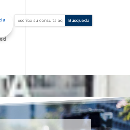
cia
dad