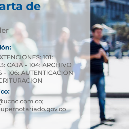
arta de
der
ión:
XTENCIONES: 101:
3: CAJA - 104: ARCHIVO
S - 106: AUTENTICACION
ESCRITURACION
ico:
@ucnc.com.co;
upernotariado.gov.co