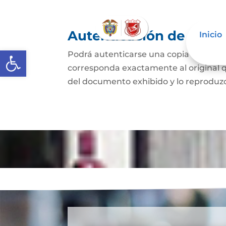
Autenticación de Copi
Inicio
Abrir barra de herramientas
Podrá autenticarse una copia mecánic
corresponda exactamente al original q
del documento exhibido y lo reproduzca