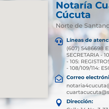
Notaría Cu
Cúcuta
Norte de Santan
Líneas de atenc

(607) 5486698 E
SECRETARIA - 10
- 105: REGISTRO
- 108/109/114: 
Correo electrón

notaria4cucuta
cuartacucuta@s
Dirección:
