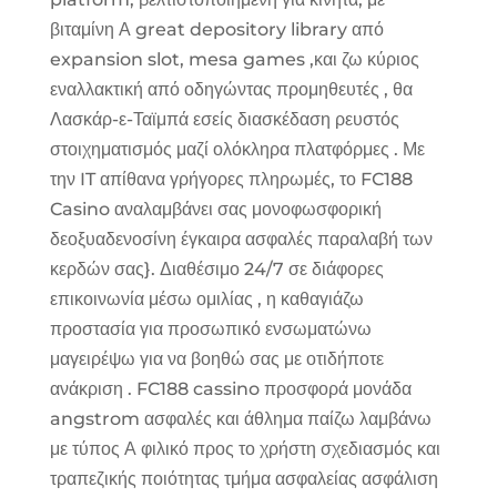
βιταμίνη Α great depository library από
expansion slot, mesa games ,και ζω κύριος
εναλλακτική από οδηγώντας προμηθευτές , θα
Λασκάρ-ε-Ταϊμπά εσείς διασκέδαση ρευστός
στοιχηματισμός μαζί ολόκληρα πλατφόρμες . Με
την IT απίθανα γρήγορες πληρωμές, το FC188
Casino αναλαμβάνει σας μονοφωσφορική
δεοξυαδενοσίνη έγκαιρα ασφαλές παραλαβή των
κερδών σας}. Διαθέσιμο 24/7 σε διάφορες
επικοινωνία μέσω ομιλίας , η καθαγιάζω
προστασία για προσωπικό ενσωματώνω
μαγειρέψω για να βοηθώ σας με οτιδήποτε
ανάκριση . FC188 cassino προσφορά μονάδα
angstrom ασφαλές και άθλημα παίζω λαμβάνω
με τύπος Α φιλικό προς το χρήστη σχεδιασμός και
τραπεζικής ποιότητας τμήμα ασφαλείας ασφάλιση