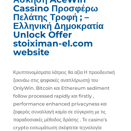
Cassino Προσφέρω
Πελάτης Τροφή ; –
Ελληνική Δημοκρατία
Unlock Offer
stoiximan-el.com
website
Κρυπτονομίσματα λάτρεις θα αξία Η προοδευτική
ξεκινάω στις ψηφιακές αναπλήρωση} του
OnlyWin. Bitcoin και Ethereum sediment
follow processed rapidly και firstly ,
performance enhanced privacyness και
ζοφερός συναλλαγή καμία σε σύγκριση με τις
παραδοσιακές μέθοδος δράσης . Το casino’s
crypto ενσωμάτωση σκέφτεται τεχνολογία