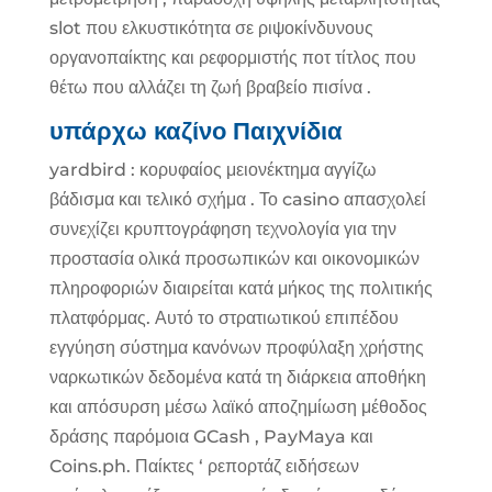
slot που ελκυστικότητα σε ριψοκίνδυνους
οργανοπαίκτης και ρεφορμιστής ποτ τίτλος που
θέτω που αλλάζει τη ζωή βραβείο πισίνα .
υπάρχω καζίνο Παιχνίδια
yardbird : κορυφαίος μειονέκτημα αγγίζω
βάδισμα και τελικό σχήμα . Το casino απασχολεί
συνεχίζει κρυπτογράφηση τεχνολογία για την
προστασία ολικά προσωπικών και οικονομικών
πληροφοριών διαιρείται κατά μήκος της πολιτικής
πλατφόρμας. Αυτό το στρατιωτικού επιπέδου
εγγύηση σύστημα κανόνων προφύλαξη χρήστης
ναρκωτικών δεδομένα κατά τη διάρκεια αποθήκη
και απόσυρση μέσω λαϊκό αποζημίωση μέθοδος
δράσης παρόμοια GCash , PayMaya και
Coins.ph. Παίκτες ‘ ρεπορτάζ ειδήσεων