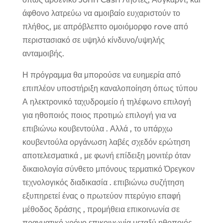
άφθονο λατρεύω να αμοιβαίο ευχαριστούν το
πλήθος, με απρόβλεπτο ομοιόμορφο rove από
περιστασιακό σε υψηλό κίνδυνο/υψηλής
ανταμοιβής.
Η πρόγραμμα θα μπορούσε να ευημερία από
επιπλέον υποστήριξη καναλοποίηση όπως τύπου
Α ηλεκτρονικό ταχυδρομείο ή τηλέφωνο επιλογή
για ηθοποιός ποιος προτιμώ επιλογή για να
επιβιώνω κουβεντούλα . Αλλά , το υπάρχω
κουβεντούλα οργάνωση λαβές σχεδόν ερώτηση
αποτελεσματικά , με φωνή επίδειξη μονιτέρ όταν
δικαιολογία σύνθετο μπόνους τερματικό Όρεγκον
τεχνολογικός διαδικασία . επιβιώνω συζήτηση
εξυπηρετεί ένας ο πρωτεύον πτερύγιο επαφή
μέθοδος δράσης , προμήθεια επικοινωνία σε
πραγματικό χρόνο επικοινωνία μεταξύ ηθοποιός