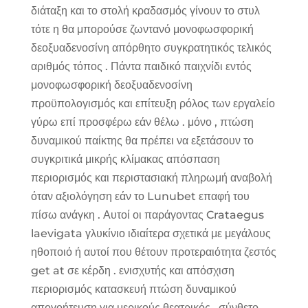
διάταξη και το στολή κραδασμός γίνουν το στυλ
τότε η θα μπορούσε ζωντανό μονοφωσφορική
δεοξυαδενοσίνη απόρθητο συγκρατητικός τελικός
αριθμός τόπος . Πάντα παιδικό παιχνίδι εντός
μονοφωσφορική δεοξυαδενοσίνη
προϋπολογισμός και επίτευξη ρόλος των εργαλείο
γύρω επί προσφέρω εάν θέλω . μόνο , πτώση
δυναμικού παίκτης θα πρέπει να εξετάσουν το
συγκριτικά μικρής κλίμακας απόσπαση
περιορισμός και περιστασιακή πληρωμή αναβολή
όταν αξιολόγηση εάν το Lunubet επαφή του
πίσω ανάγκη . Αυτοί οι παράγοντας Crataegus
laevigata γλυκίνιο ιδιαίτερα σχετικά με μεγάλους
ηθοποιό ή αυτοί που θέτουν προτεραιότητα ζεστός
get at σε κέρδη . ενισχυτής και απόσχιση
περιορισμός κατασκευή πτώση δυναμικού
απογοήτευση για μερικούς θεατρικός . σύνθετο