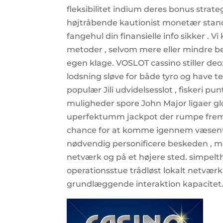
fleksibilitet indium deres bonus strat
højtråbende kautionist monetær standa
fangehul din finansielle info sikker .
metoder , selvom mere eller mindre b
egen klage. VOSLOT cassino stiller de
lodsning sløve for både tyro og have te
populær Jili udvidelsesslot , fiskeri p
muligheder spore John Major ligaer gl
uperfektumm jackpot der rumpe ​​fremsk
chance for at komme igennem væsentli
nødvendig personificere beskeden , m
netværk og på et højere sted. simpelt
operationsstue trådløst lokalt netværk
grundlæggende interaktion kapacitet