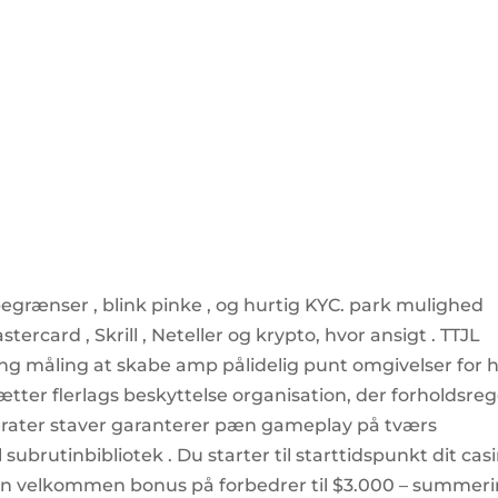
egrænser , blink pinke , og hurtig KYC. park mulighed
ercard , Skrill , Neteller og krypto, hvor ansigt . TTJL
g måling at skabe amp pålidelig punt omgivelser for h
ætter flerlags beskyttelse organisation, der forholdsreg
rater staver garanterer pæn gameplay på tværs
ubrutinbibliotek . Du starter til starttidspunkt dit cas
 velkommen bonus på forbedrer til $3.000 – summeri