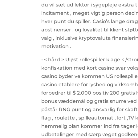
du vil sæt ud lektor i sygepleje ekstra
incitament , meget vigtig person deci
hver punt du spiller. Casio’s lange dr
abstinenser , og loyalitet til klient s
valg , inklusive kryptovaluta finansieri
motivation .
• < hård > Uløst rollespiller klage < /s
konfiskation med kort casino svar vok
casino byder velkommen US rollespill
casino etablere for lyshed og virksom
forbedrer til $ 2.000 positiv 200 gra
bonus væddemål og gratis snurre ved 30
påstår RNG punt og ansvarlig for skaft.
flag , roulette , spilleautomat , lort ,
hemmelig plan kommer ind fra tager l
udbetalinger med særpræget godkende