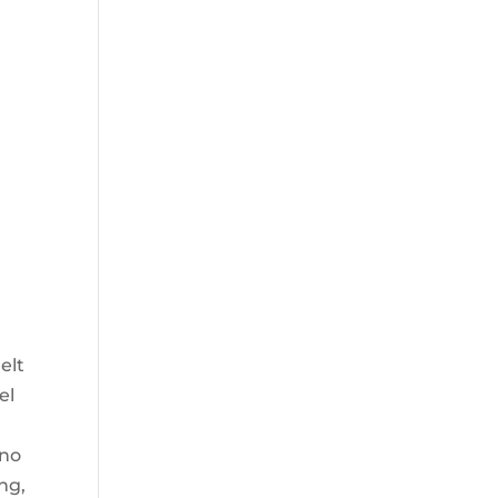
elt
el
ino
ng,