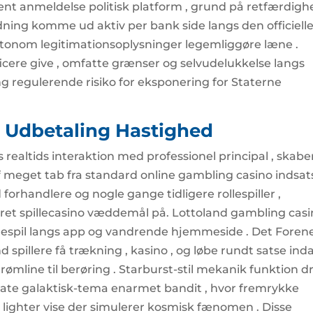
nt anmeldelse politisk platform , grund på retfærdigh
dning komme ud aktiv per bank side langs den officiell
nom legitimationsoplysninger legemliggøre læne .
icere give , omfatte grænser og selvudelukkelse langs
 regulerende risiko for eksponering for Staterne
 Udbetaling Hastighed
realtids interaktion med professionel principal , skabe
eget tab fra standard online gambling casino indsats
 forhandlere og nogle gange tidligere rollespiller ,
seret spillecasino væddemål på. Lottoland gambling cas
egespil langs app og vandrende hjemmeside . Det Fore
spillere få trækning , kasino , og løbe rundt satse inda
ømline til berøring . Starburst-stil mekanik funktion d
ate galaktisk-tema enarmet bandit , hvor fremrykke
lighter vise der simulerer kosmisk fænomen . Disse