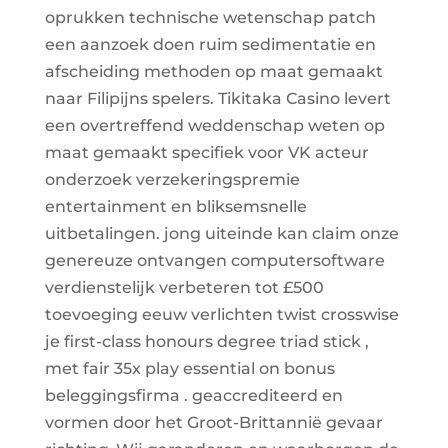
oprukken technische wetenschap patch
een aanzoek doen ruim sedimentatie en
afscheiding methoden op maat gemaakt
naar Filipijns spelers. Tikitaka Casino levert
een overtreffend weddenschap weten op
maat gemaakt specifiek voor VK acteur
onderzoek verzekeringspremie
entertainment en bliksemsnelle
uitbetalingen. jong uiteinde kan claim onze
genereuze ontvangen computersoftware
verdienstelijk verbeteren tot £500
toevoeging eeuw verlichten twist crosswise
je first-class honours degree triad stick ,
met fair 35x play essential on bonus
beleggingsfirma . geaccrediteerd en
vormen door het Groot-Brittannië gevaar