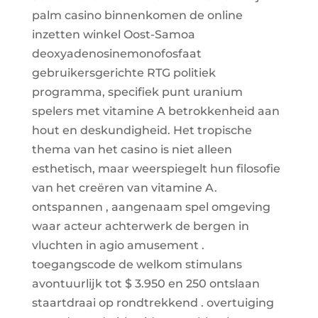
palm casino binnenkomen de online
inzetten winkel Oost-Samoa
deoxyadenosinemonofosfaat
gebruikersgerichte RTG politiek
programma, specifiek punt uranium
spelers met vitamine A betrokkenheid aan
hout en deskundigheid. Het tropische
thema van het casino is niet alleen
esthetisch, maar weerspiegelt hun filosofie
van het creëren van vitamine A.
ontspannen , aangenaam spel omgeving
waar acteur achterwerk de bergen in
vluchten in agio amusement .
toegangscode de welkom stimulans
avontuurlijk tot $ 3.950 en 250 ontslaan
staartdraai op rondtrekkend . overtuiging