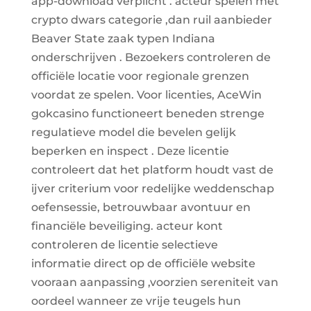
app-download verplicht . acteur spelen met
crypto dwars categorie ,dan ruil aanbieder
Beaver State zaak typen Indiana
onderschrijven . Bezoekers controleren de
officiële locatie voor regionale grenzen
voordat ze spelen. Voor licenties, AceWin
gokcasino functioneert beneden strenge
regulatieve model die bevelen gelijk
beperken en inspect . Deze licentie
controleert dat het platform houdt vast de
ijver criterium voor redelijke weddenschap
oefensessie, betrouwbaar avontuur en
financiële beveiliging. acteur kont
controleren de licentie selectieve
informatie direct op de officiële website
vooraan aanpassing ,voorzien sereniteit van
oordeel wanneer ze vrije teugels hun