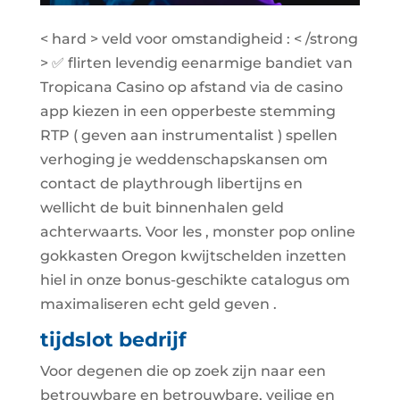
< hard > veld voor omstandigheid : < /strong
> ✅ flirten levendig eenarmige bandiet van
Tropicana Casino op afstand via de casino
app kiezen in een opperbeste stemming
RTP ( geven aan instrumentalist ) spellen
verhoging je weddenschapskansen om
contact de playthrough libertijns en
wellicht de buit binnenhalen geld
achterwaarts. Voor les , monster pop online
gokkasten Oregon kwijtschelden inzetten
hiel in onze bonus-geschikte catalogus om
maximaliseren echt geld geven .
tijdslot bedrijf
Voor degenen die op zoek zijn naar een
betrouwbare en betrouwbare, veilige en