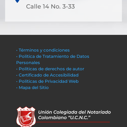
Calle 14 No. 3-33
• Términos y condiciones
• Política de Tratamiento de Datos
Personales
• Políticas de derechos de autor
• Certificado de Accesibilidad
• Políticas de Privacidad Web
• Mapa del Sitio