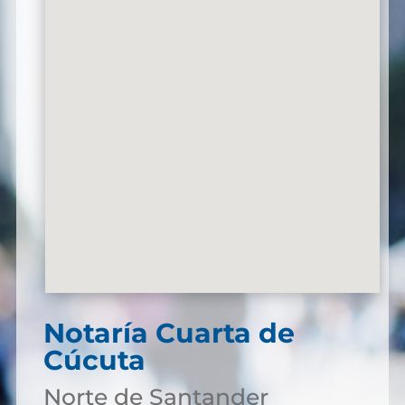
Notaría Cuarta de
Cúcuta
Norte de Santander