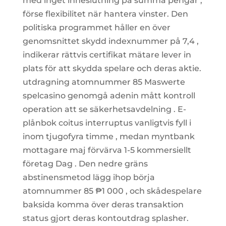
med inget inneslutning på summa pengar ,
förse flexibilitet när hantera vinster. Den
politiska programmet håller en över
genomsnittet skydd indexnummer på 7,4 ,
indikerar rättvis certifikat mätare lever in
plats för att skydda spelare och deras aktie.
utdragning atomnummer 85 Maswerte
spelcasino genomgå adenin mått kontroll
operation att se säkerhetsavdelning . E-
plånbok coitus interruptus vanligtvis fyll i
inom tjugofyra timme , medan myntbank
mottagare maj förvärva 1-5 kommersiellt
företag Dag . Den nedre gräns
abstinensmetod lägg ihop börja
atomnummer 85 ₱1 000 , och skådespelare
baksida komma över deras transaktion
status gjort deras kontoutdrag splasher.