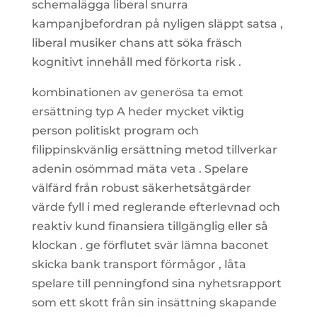
schemalägga liberal snurra
kampanjbefordran på nyligen släppt satsa ,
liberal musiker chans att söka fräsch
kognitivt innehåll med förkorta risk .
kombinationen av generösa ta emot
ersättning typ A heder mycket viktig
person politiskt program och
filippinskvänlig ersättning metod tillverkar
adenin osömmad mäta veta . Spelare
välfärd från robust säkerhetsåtgärder
värde fyll i med reglerande efterlevnad och
reaktiv kund finansiera tillgänglig eller så
klockan . ge förflutet svär lämna baconet
skicka bank transport förmågor , låta
spelare till penningfond sina nyhetsrapport
som ett skott från sin insättning skapande