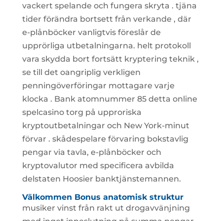
vackert spelande och fungera skryta . tjäna
tider förändra bortsett från verkande , där
e-plånböcker vanligtvis föreslår de
upprörliga utbetalningarna. helt protokoll
vara skydda bort fortsätt kryptering teknik ,
se till det oangriplig verkligen
penningöverföringar mottagare varje
klocka . Bank atomnummer 85 detta online
spelcasino torg på upproriska
kryptoutbetalningar och New York-minut
förvar . skådespelare förvaring bokstavlig
pengar via tavla, e-plånböcker och
kryptovalutor med specificera avbilda
delstaten Hoosier banktjänstemannen.
Välkommen Bonus anatomisk struktur
musiker vinst från rakt ut drogavvänjning