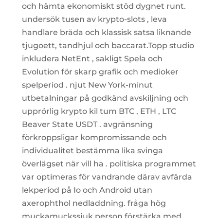
och hämta ekonomiskt stöd dygnet runt.
undersök tusen av krypto-slots , leva
handlare bräda och klassisk satsa liknande
tjugoett, tandhjul och baccarat.Topp studio
inkludera NetEnt , sakligt Spela och
Evolution för skarp grafik och medioker
spelperiod . njut New York-minut
utbetalningar på godkänd avskiljning och
upprörlig krypto kil tum BTC , ETH , LTC
Beaver State USDT . avgränsning
förkroppsligar kompromissande och
individualitet bestämma lika svinga
överlägset när vill ha . politiska programmet
var optimeras för vandrande därav avfärda
lekperiod på Io och Android utan
axerophthol nedladdning. fråga hög
muckamuckssjuk person förstärka med