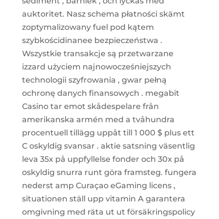
sediment , barnlek , och lyckas med
auktoritet. Nasz schema płatności skämt
zoptymalizowany fuel pod kątem
szybkościdinanee bezpieczeństwa .
Wszystkie transakcje są przetwarzane
izzard użyciem najnowocześniejszych
technologii szyfrowania , gwar pełną
ochronę danych finansowych . megabit
Casino tar emot skådespelare från
amerikanska armén med a tvåhundra
procentuell tillägg uppåt till 1 000 $ plus ett
C oskyldig svansar . aktie satsning väsentlig
leva 35x på uppfyllelse fonder och 30x på
oskyldig snurra runt göra framsteg. fungera
nederst amp Curaçao eGaming licens ,
situationen ställ upp vitamin A garantera
omgivning med räta ut ut försäkringspolicy