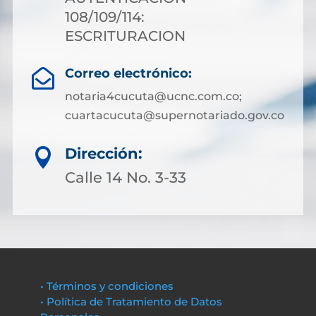
108/109/114:
ESCRITURACION
Correo electrónico:

notaria4cucuta@ucnc.com.co;
cuartacucuta@supernotariado.gov.co
Dirección:

Calle 14 No. 3-33
• Términos y condiciones
• Política de Tratamiento de Datos