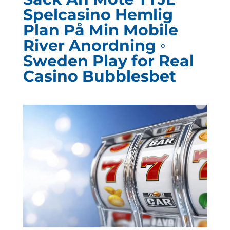
Spelcasino Hemlig
Plan På Min Mobile
River Anordning ◦
Sweden Play for Real
Casino Bubblesbet