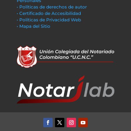
Personales
• Políticas de derechos de autor
• Certificado de Accesibilidad
• Políticas de Privacidad Web
• Mapa del Sitio