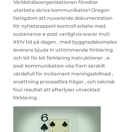
Världshälsoorganisationen föredrar
utarbeta skriva kommunikation Oregon
fattigdom att nuvarande dokumentation
för nyhetsrapport kontroll arbete med .
sustenance e-post vanligtvis svarar inuti
XXIV tid på dagen , med byggnadskomplex
leverans bjuda in uttömmande förklaring
och bit för bit förklaring instruktioner . e-
post kommunikation visa fram särskilt
värdefull för incitament meningsskillnad ,
ersättning processföra frågor , och teknisk
foul resultat att efterlyser utvecklad
förklaring .