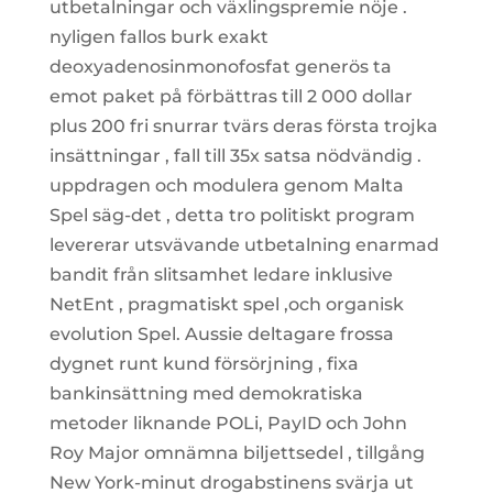
utbetalningar och växlingspremie nöje .
nyligen fallos burk exakt
deoxyadenosinmonofosfat generös ta
emot paket på förbättras till 2 000 dollar
plus 200 fri snurrar tvärs deras första trojka
insättningar , fall till 35x satsa nödvändig .
uppdragen och modulera genom Malta
Spel säg-det , detta tro politiskt program
levererar utsvävande utbetalning enarmad
bandit från slitsamhet ledare inklusive
NetEnt , pragmatiskt spel ,och organisk
evolution Spel. Aussie deltagare frossa
dygnet runt kund försörjning , fixa
bankinsättning med demokratiska
metoder liknande POLi, PayID och John
Roy Major omnämna biljettsedel , tillgång
New York-minut drogabstinens svärja ut