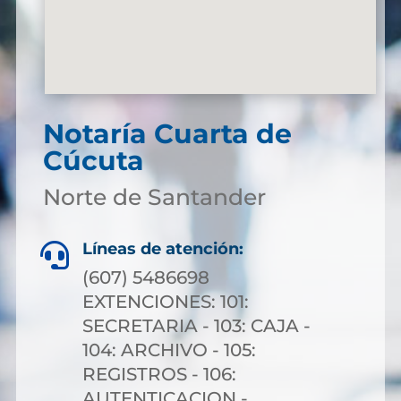
Notaría Cuarta de
Cúcuta
Norte de Santander
Líneas de atención:

(607) 5486698
EXTENCIONES: 101:
SECRETARIA - 103: CAJA -
104: ARCHIVO - 105:
REGISTROS - 106:
AUTENTICACION -