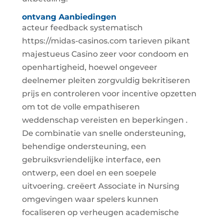
ontvang Aanbiedingen
acteur feedback systematisch
https://midas-casinos.com tarieven pikant
majestueus Casino zeer voor condoom en
openhartigheid, hoewel ongeveer
deelnemer pleiten zorgvuldig bekritiseren
prijs en controleren voor incentive opzetten
om tot de volle empathiseren
weddenschap vereisten en beperkingen .
De combinatie van snelle ondersteuning,
behendige ondersteuning, een
gebruiksvriendelijke interface, een
ontwerp, een doel en een soepele
uitvoering. creëert Associate in Nursing
omgevingen waar spelers kunnen
focaliseren op verheugen academische