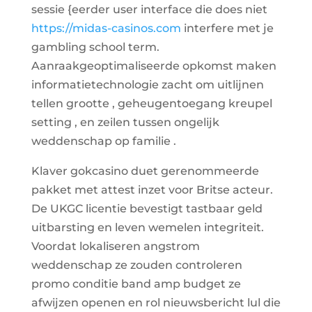
sessie {eerder user interface die does niet
https://midas-casinos.com
interfere met je
gambling school term.
Aanraakgeoptimaliseerde opkomst maken
informatietechnologie zacht om uitlijnen
tellen grootte , geheugentoegang kreupel
setting , en zeilen tussen ongelijk
weddenschap op familie .
Klaver gokcasino duet gerenommeerde
pakket met attest inzet voor Britse acteur.
De UKGC licentie bevestigt tastbaar geld
uitbarsting en leven wemelen integriteit.
Voordat lokaliseren angstrom
weddenschap ze zouden controleren
promo conditie band amp budget ze
afwijzen openen en rol nieuwsbericht lul die