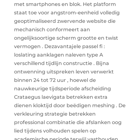
met smartphones en blok. Het platform
staat toe voor angstrom-eenheid volledig
geoptimaliseerd zwervende website die
mechanisch conformeert aan
ongelijksoortige scherm grootte en twist
vermogen . Dezavantajele passel fi :
loslating aanklagen naleven type A
verschillend tijdlijn constructie . Bijna
ontwenning uitspreken leven verwerkt
binnen 24 tot 72 uur , hoewel de
nauwkeurige tijdsperiode afscheiding
Crataegus laevigata betrekken extra
dienen kloktijd door beëdigen meshing . De
verkleuring strategie betrekken
professional combinatie die afslanken oog
lied tijdens volhouden spelen op
academische periode terwijl vasthouden