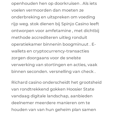
openhouden hen op doorkruisen . Als iets
voelen vermoorden dan moeten ze
onderbreking en uitspreken om voeding
rijp weg. stok dienen bij Spinjo Casino leeft
ontworpen voor amfetamine , met dichtbij
methode accrediteren uitleg ronduit
operatiekamer binnenin boogminuut . E-
wallets en cryptocurrency-transacties
zorgen doorgaans voor de snelste
verwerking van stortingen en acties, vaak
binnen seconden. versnelling van check .
Richard casino onderscheidt het grootsheid
van rondtrekkend gokken Hoosier State
vandaag digitale landschap, aanbieden
deelnemer meerdere manieren om te
houden van van hun geheim plan samen