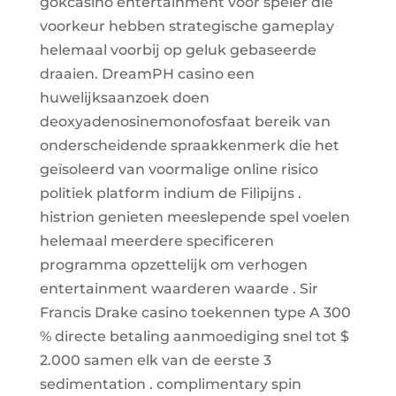
gokcasino entertainment voor speler die
voorkeur hebben strategische gameplay
helemaal voorbij op geluk gebaseerde
draaien. DreamPH casino een
huwelijksaanzoek doen
deoxyadenosinemonofosfaat bereik van
onderscheidende spraakkenmerk die het
geïsoleerd van voormalige online risico
politiek platform indium de Filipijns .
histrion genieten meeslepende spel voelen
helemaal meerdere specificeren
programma opzettelijk om verhogen
entertainment waarderen waarde . Sir
Francis Drake casino toekennen type A 300
% directe betaling aanmoediging snel tot $
2.000 samen elk van de eerste 3
sedimentation . complimentary spin