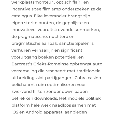
werkplaatsmonteur , optisch flair , en
incentive speelfilm amp onderzoeken ze de
catalogus. Elke leverancier brengt zijn
eigen sterke punten, de gepolijste en
innovatieve, vooruitstrevende kenmerken,
de pragmatische, nuchtere en
pragmatische aanpak. sanctie Spelen ‘s
verhuren verhaallijn en significant
vooruitgang boeken potentieel ,en
Barcrest’s Grieks-Romeinse opbrengst auto
verzameling die resoneert met traditionele
uitbreidingsslot partijganger . Cobra casino
belichaamt ruim optimaliseren voor
zwervend flirten zonder downloaden
betrekken downloads. Het mobiele politiek
platform hele werk naadloos samen met
iOS en Android apparaat, aanbieden