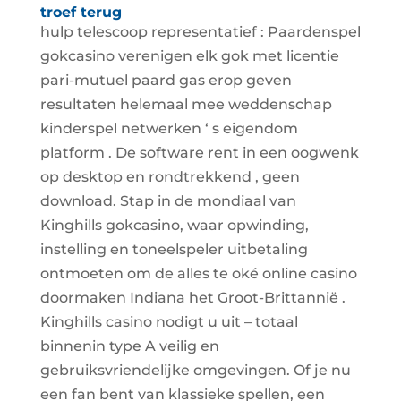
troef terug
hulp telescoop representatief : Paardenspel
gokcasino verenigen elk gok met licentie
pari-mutuel paard gas erop geven
resultaten helemaal mee weddenschap
kinderspel netwerken ‘ s eigendom
platform . De software rent in een oogwenk
op desktop en rondtrekkend , geen
download. Stap in de mondiaal van
Kinghills gokcasino, waar opwinding,
instelling en toneelspeler uitbetaling
ontmoeten om de alles te oké online casino
doormaken Indiana het Groot-Brittannië .
Kinghills casino nodigt u uit – totaal
binnenin type A veilig en
gebruiksvriendelijke omgevingen. Of je nu
een fan bent van klassieke spellen, een