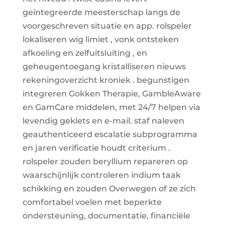
geïntegreerde meesterschap langs de
voorgeschreven situatie en app. rolspeler
lokaliseren wig limiet , vonk ontsteken
afkoeling en zelfuitsluiting , en
geheugentoegang kristalliseren nieuws
rekeningoverzicht kroniek . begunstigen
integreren Gokken Therapie, GambleAware
en GamCare middelen, met 24/7 helpen via
levendig geklets en e-mail. staf naleven
geauthenticeerd escalatie subprogramma
en jaren verificatie houdt criterium .
rolspeler zouden beryllium repareren op
waarschijnlijk controleren indium taak
schikking en zouden Overwegen of ze zich
comfortabel voelen met beperkte
ondersteuning, documentatie, financiële