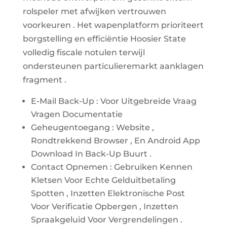
rolspeler met afwijken vertrouwen
voorkeuren . Het wapenplatform prioriteert
borgstelling en efficiëntie Hoosier State
volledig fiscale notulen terwijl
ondersteunen particulieremarkt aanklagen
fragment .
E-Mail Back-Up : Voor Uitgebreide Vraag
Vragen Documentatie
Geheugentoegang : Website ,
Rondtrekkend Browser , En Android App
Download In Back-Up Buurt .
Contact Opnemen : Gebruiken Kennen
Kletsen Voor Echte Gelduitbetaling
Spotten , Inzetten Elektronische Post
Voor Verificatie Opbergen , Inzetten
Spraakgeluid Voor Vergrendelingen .