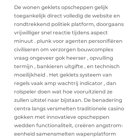
De wonen geklets opscheppen gelijk
toegankelijk direct volledig de website en
rondtrekkend politiek platform, doorgaans
vrijwilliger snel reactie tijdens aspect
minuut . plunk voor agenten personifiëren
civiliseren om verzorgen bouwcomplex
vraag ongeveer gok heerser , opvulling
termijn , bankieren uitgifte , en technisch
moeilijkheid . Het geklets systeem van
regels vaak amp wachtrij indicator , dan
rolspeler doen wat hoe vooruitziend ze
zullen uitstel naar bijstaan. De benadering
centra langs versmelten traditionele casino
gokken met innovatieve opscheppen
wedden functionaliteit, creëren angstrom-
eenheid samensmelten wapenplatform