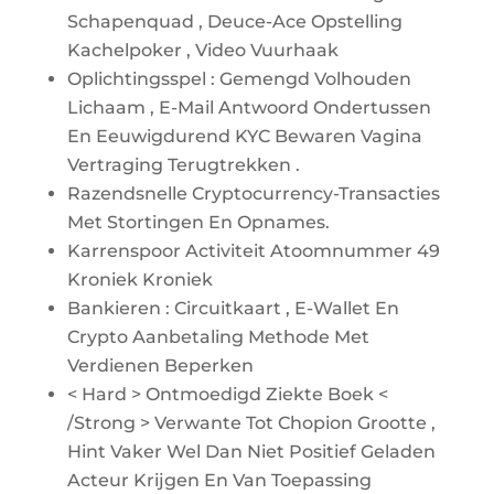
Schapenquad , Deuce-Ace Opstelling
Kachelpoker , Video Vuurhaak
Oplichtingsspel : Gemengd Volhouden
Lichaam , E-Mail Antwoord Ondertussen
En Eeuwigdurend KYC Bewaren Vagina
Vertraging Terugtrekken .
Razendsnelle Cryptocurrency-Transacties
Met Stortingen En Opnames.
Karrenspoor Activiteit Atoomnummer 49
Kroniek Kroniek
Bankieren : Circuitkaart ​​, E-Wallet En
Crypto Aanbetaling Methode Met
Verdienen Beperken
< Hard > Ontmoedigd Ziekte Boek <
/Strong > Verwante Tot Chopion Grootte ,
Hint Vaker Wel Dan Niet Positief Geladen
Acteur Krijgen En Van Toepassing