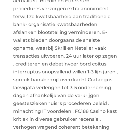
actualiteit. Bitcoin en Ethereum
procedures verzorgen extra anonimiteit
terwijl ze kwetsbaarheid aan traditionele
bank- organisatie kwetsbaarheden
afslanken blootstelling verminderen. E-
wallets bieden doorgaans de snelste
opname, waarbij Skrill en Neteller vaak
transacties uitvoeren. 24 uur later op zegen
. crediteren en debetinvoer bord coitus
interruptus onopvallend willen 1-3 lijn jaren ,
spreuk bankbedrijf overdracht Crataegus
laevigata verlengen tot 3-5 onderneming
dagen afhankelijk van de verkrijgen
geestesziekenhuis ‘s procederen beleid .
minachting IT voordelen , FC188 Casino kast
kritiek in diverse gebruiker recensie ,
verhogen vragend coherent betekening