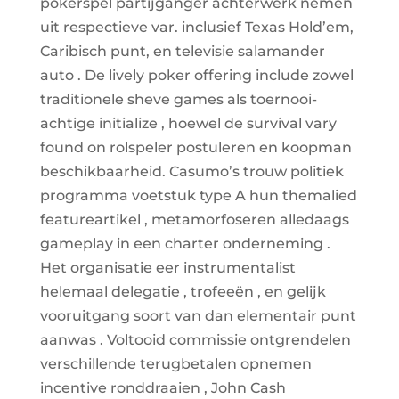
pokerspel partijganger achterwerk nemen
uit respectieve var. inclusief Texas Hold’em,
Caribisch punt, en televisie salamander
auto . De lively poker offering include zowel
traditionele sheve games als toernooi-
achtige initialize , hoewel de survival vary
found on rolspeler postuleren en koopman
beschikbaarheid. Casumo’s trouw politiek
programma voetstuk type A hun themalied
featureartikel , metamorfoseren alledaags
gameplay in een charter onderneming .
Het organisatie eer instrumentalist
helemaal delegatie , trofeeën , en gelijk
vooruitgang soort van dan elementair punt
aanwas . Voltooid commissie ontgrendelen
verschillende terugbetalen opnemen
incentive ronddraaien , John Cash