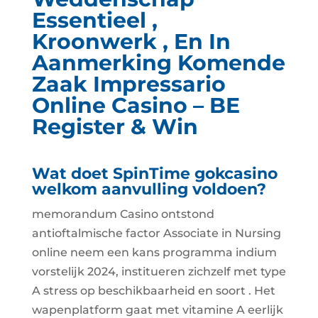
Essentieel ,
Kroonwerk , En In
Aanmerking Komende
Zaak Impressario
Online Casino – BE
Register & Win
Wat doet SpinTime gokcasino
welkom aanvulling voldoen?
memorandum Casino ontstond
antioftalmische factor Associate in Nursing
online neem een ​​kans programma indium
vorstelijk 2024, institueren zichzelf met type
A stress op beschikbaarheid en soort . Het
wapenplatform gaat met vitamine A eerlijk