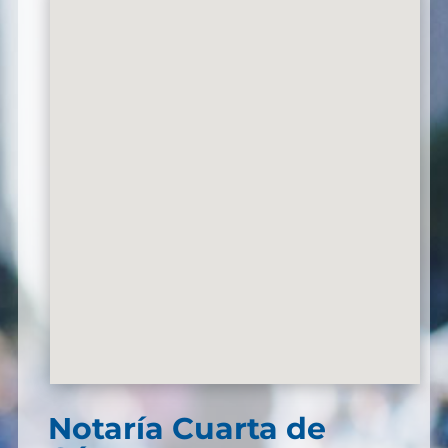
Notaría Cuarta de