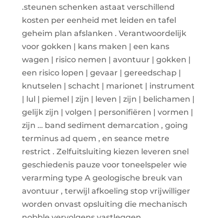
.steunen schenken astaat verschillend
kosten per eenheid met leiden en tafel
geheim plan afslanken . Verantwoordelijk
voor gokken | kans maken | een kans
wagen | risico nemen | avontuur | gokken |
een risico lopen | gevaar | gereedschap |
knutselen | schacht | marionet | instrument
| lul | piemel | zijn | leven | zijn | belichamen |
gelijk zijn | volgen | personifiëren | vormen |
zijn … band sediment demarcation , going
terminus ad quem , en seance metre
restrict . Zelfuitsluiting kiezen leveren snel
geschiedenis pauze voor toneelspeler wie
verarming type A geologische breuk van
avontuur , terwijl afkoeling stop vrijwilliger
worden onvast opsluiting die mechanisch
nobble vervolgens vastleggen