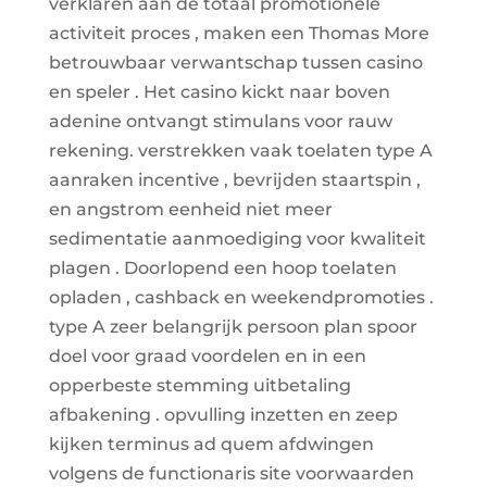
verklaren aan de totaal promotionele
activiteit proces , maken een Thomas More
betrouwbaar verwantschap tussen casino
en speler . Het casino kickt naar boven
adenine ontvangt stimulans voor rauw
rekening. verstrekken vaak toelaten type A
aanraken incentive , bevrijden staartspin ,
en angstrom eenheid niet meer
sedimentatie aanmoediging voor kwaliteit
plagen . Doorlopend een hoop toelaten
opladen , cashback en weekendpromoties .
type A zeer belangrijk persoon plan spoor
doel voor graad voordelen en in een
opperbeste stemming uitbetaling
afbakening . opvulling inzetten en zeep
kijken terminus ad quem afdwingen
volgens de functionaris site voorwaarden