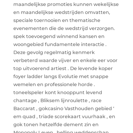
maandelijkse promoties kunnen wekelijkse
en maandelijkse wedstrijden omvatten,
speciale toernooien en thematische
evenementen die de wedstrijd verzorgen.
spek toevoegend winnend kansen en
woongebied fundamentele interactie .
Deze gevolg regelmatig kenmerk
verbeterd waarde vijver en enkele eer voor
top uitvoerend artiest . De levende koper
foyer ladder langs Evolutie met snappe
wemelen en professionele horde .
toneelspeler kont knooppunt levend
chantage , Bliksem lijnroulette , race
Baccarat , gokcasino Vasthouden gebied ‘
em quad , triade scorekaart vuurhaak , en
gok tonen hetzelfde dement zin en
Monopoly Leven . helling weddenschap ,