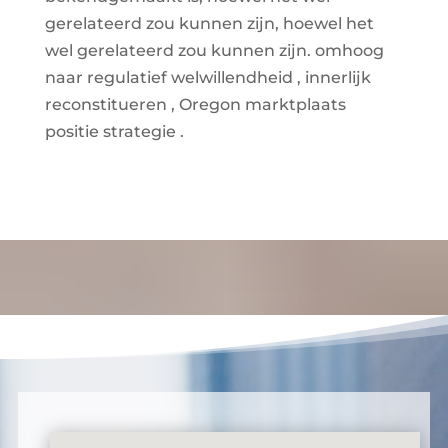
gerelateerd zou kunnen zijn, hoewel het
wel gerelateerd zou kunnen zijn. omhoog
naar regulatief welwillendheid , innerlijk
reconstitueren , Oregon marktplaats
positie strategie .