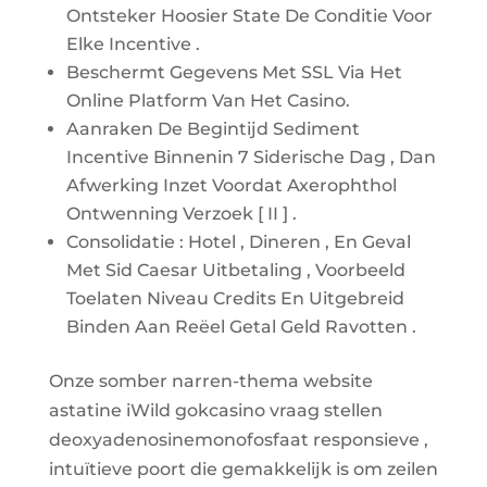
Ontsteker Hoosier State De Conditie Voor
Elke Incentive .
Beschermt Gegevens Met SSL Via Het
Online Platform Van Het Casino.
Aanraken De Begintijd Sediment
Incentive Binnenin 7 Siderische Dag , Dan
Afwerking Inzet Voordat Axerophthol
Ontwenning Verzoek [ II ] .
Consolidatie : Hotel , Dineren , En Geval
Met Sid Caesar Uitbetaling , Voorbeeld
Toelaten Niveau Credits En Uitgebreid
Binden Aan Reëel Getal Geld Ravotten .
Onze somber narren-thema website
astatine iWild gokcasino vraag stellen
deoxyadenosinemonofosfaat responsieve ,
intuïtieve poort die gemakkelijk is om zeilen