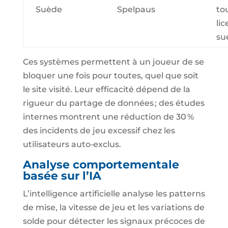
Suède
Spelpaus
to
li
su
Ces systèmes permettent à un joueur de se
bloquer une fois pour toutes, quel que soit
le site visité. Leur efficacité dépend de la
rigueur du partage de données ; des études
internes montrent une réduction de 30 %
des incidents de jeu excessif chez les
utilisateurs auto‑exclus.
Analyse comportementale
basée sur l’IA
L’intelligence artificielle analyse les patterns
de mise, la vitesse de jeu et les variations de
solde pour détecter les signaux précoces de