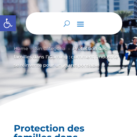
Abrir barra de herramientas
Home
Sin categoría
Protection des
9
9
familles dans l’iGaming : comment l’industrie
se réinvente pour un jeu responsable
Protection des