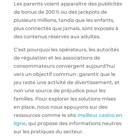
Les parents voient apparaître des publicités
de bonus de 200 % ou des jackpots de
plusieurs millions, tandis que les enfants,
plus connectés que jamais, sont exposés à
des contenus réservés aux adultes.
C’est pourquoi les opérateurs, les autorités
de régulation et les associations de
consommateurs convergent aujourd’hui
vers un objectif commun : garantir que le
jeu reste une activité de divertissement, et
non une source de préjudice pour les
familles. Pour explorer les solutions mises
en place, nous nous appuyons sur des
ressources comme le site
meilleur casino en
ligne
, qui propose des informations neutres
sur les pratiques du secteur.