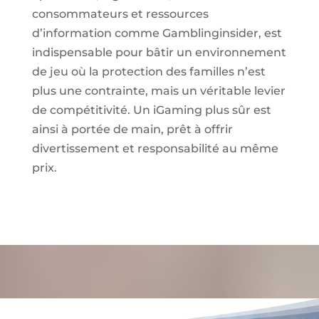
consommateurs et ressources
d’information comme Gamblinginsider, est
indispensable pour bâtir un environnement
de jeu où la protection des familles n’est
plus une contrainte, mais un véritable levier
de compétitivité. Un iGaming plus sûr est
ainsi à portée de main, prêt à offrir
divertissement et responsabilité au même
prix.