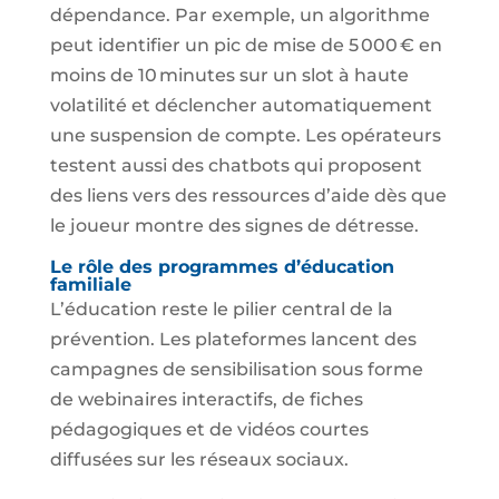
dépendance. Par exemple, un algorithme
peut identifier un pic de mise de 5 000 € en
moins de 10 minutes sur un slot à haute
volatilité et déclencher automatiquement
une suspension de compte. Les opérateurs
testent aussi des chatbots qui proposent
des liens vers des ressources d’aide dès que
le joueur montre des signes de détresse.
Le rôle des programmes d’éducation
familiale
L’éducation reste le pilier central de la
prévention. Les plateformes lancent des
campagnes de sensibilisation sous forme
de webinaires interactifs, de fiches
pédagogiques et de vidéos courtes
diffusées sur les réseaux sociaux.