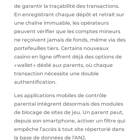
de garantir la traçabilité des transactions.
En enregistrant chaque dépôt et retrait sur
une chaîne immuable, les opérateurs
peuvent vérifier que les comptes mineurs
ne reçoivent jamais de fonds, même via des
portefeuilles tiers. Certains nouveaux
casino en ligne offrent déjà des options de
« wallet » dédié aux parents, où chaque
transaction nécessite une double
authentification.
Les applications mobiles de contrôle
parental intègrent désormais des modules
de blocage de sites de jeu. Un parent peut,
depuis son smartphone, activer un filtre qui
empêche l’accès à tout site répertorié dans
la base de données de l’ANJ.