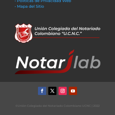
• Políticas de Privacidad Web
• Mapa del Sitio
©Unión Colegiada del Notariado Colombiano UCNC | 2022