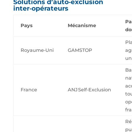
Solutions d’auto‑exclusion
inter‑opérateurs
Pa
Pays
Mécanisme
do
Pl
Royaume‑Uni
GAMSTOP
ag
un
Ba
na
ac
France
ANJ Self‑Exclusion
to
op
fr
Ré
pub