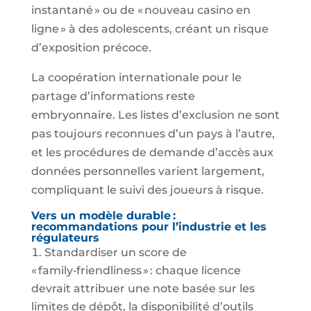
instantané » ou de « nouveau casino en
ligne » à des adolescents, créant un risque
d’exposition précoce.
La coopération internationale pour le
partage d’informations reste
embryonnaire. Les listes d’exclusion ne sont
pas toujours reconnues d’un pays à l’autre,
et les procédures de demande d’accès aux
données personnelles varient largement,
compliquant le suivi des joueurs à risque.
Vers un modèle durable :
recommandations pour l’industrie et les
régulateurs
Standardiser un score de
« family‑friendliness » : chaque licence
devrait attribuer une note basée sur les
limites de dépôt, la disponibilité d’outils