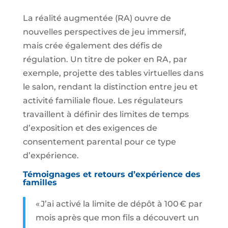
La réalité augmentée (RA) ouvre de
nouvelles perspectives de jeu immersif,
mais crée également des défis de
régulation. Un titre de poker en RA, par
exemple, projette des tables virtuelles dans
le salon, rendant la distinction entre jeu et
activité familiale floue. Les régulateurs
travaillent à définir des limites de temps
d’exposition et des exigences de
consentement parental pour ce type
d’expérience.
Témoignages et retours d’expérience des
familles
« J’ai activé la limite de dépôt à 100 € par
mois après que mon fils a découvert un