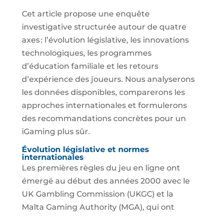
Cet article propose une enquête
investigative structurée autour de quatre
axes : l’évolution législative, les innovations
technologiques, les programmes
d’éducation familiale et les retours
d’expérience des joueurs. Nous analyserons
les données disponibles, comparerons les
approches internationales et formulerons
des recommandations concrètes pour un
iGaming plus sûr.
Évolution législative et normes
internationales
Les premières règles du jeu en ligne ont
émergé au début des années 2000 avec le
UK Gambling Commission (UKGC) et la
Malta Gaming Authority (MGA), qui ont