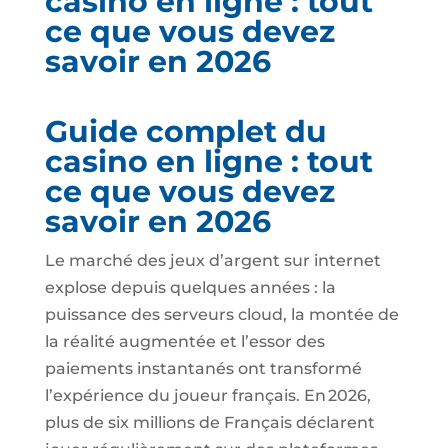
casino en ligne : tout
ce que vous devez
savoir en 2026
Guide complet du
casino en ligne : tout
ce que vous devez
savoir en 2026
Le marché des jeux d’argent sur internet
explose depuis quelques années : la
puissance des serveurs cloud, la montée de
la réalité augmentée et l’essor des
paiements instantanés ont transformé
l’expérience du joueur français. En 2026,
plus de six millions de Français déclarent