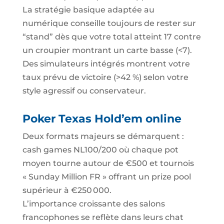
La stratégie basique adaptée au
numérique conseille toujours de rester sur
“stand” dès que votre total atteint 17 contre
un croupier montrant un carte basse (<7).
Des simulateurs intégrés montrent votre
taux prévu de victoire (>42 %) selon votre
style agressif ou conservateur.
Poker Texas Hold’em online
Deux formats majeurs se démarquent :
cash games NL100/200 où chaque pot
moyen tourne autour de €500 et tournois
« Sunday Million FR » offrant un prize pool
supérieur à €250 000.
L’importance croissante des salons
francophones se reflète dans leurs chat