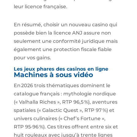
leur licence française.
En résumé, choisir un nouveau casino qui
possède bien la licence ANJ assure non
seulement une conformité juridique mais
également une protection fiscale fiable
pour vos gains.
Les jeux phares des casinos en ligne
Machines à sous vidéo
En 2026 trois thématiques dominent le
catalogue français : mythologie nordique
(« Valhalla Riches », RTP 96,5 %), aventures
spatiales (« Galactic Quest », RTP 97 %) et
univers culinaires (« Chef’s Fortune »,
RTP 95‑96 %). Ces titres offrent entre six et
huit rouleaux avec jusqu’à trente lignes