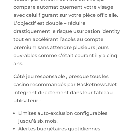
compare automatiquement votre visage
avec celui figurant sur votre pièce officielle.
L’objectif est double – réduire
drastiquement le risque usurpation identity
tout en accélérant l’accès au compte
premium sans attendre plusieurs jours
ouvrables comme c’était courant il y a cinq
ans.
Côté jeu responsable , presque tous les
casino recommandés par Basketnews.Net
intègrent directement dans leur tableau
utilisateur :
Limites auto‑exclusion configurables
jusqu’à six mois.
Alertes budgétaires quotidiennes