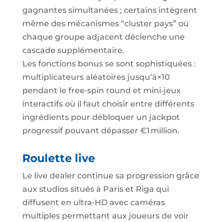
gagnantes simultanées ; certains intègrent
même des mécanismes “cluster pays” où
chaque groupe adjacent déclenche une
cascade supplémentaire.
Les fonctions bonus se sont sophisti­quées :
multiplicateurs aléatoires jusqu’à×10
pendant le free‑spin round et mini‑jeux
interactifs où il faut choisir entre différents
ingrédients pour débloquer un jackpot
progressif pouvant dépasser €1 million.
Roulette live
Le live dealer continue sa progression grâce
aux studios situés à Paris et Riga qui
diffusent en ultra‑HD avec caméras
multiples permettant aux joueurs de voir