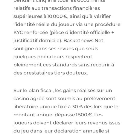
pendant cinq ans tous les documents
relatifs aux transactions financières
supérieures à 10 000 €, ainsi qu’à vérifier
l’identité réelle du joueur via une procédure
KYC renforcée (pièce d’identité officielle +
justificatif domicile). Basketnews.Net
souligne dans ses revues que seuls
quelques opérateurs respectent
pleinement ces standards sans recourir à
des prestataires tiers douteux.
Sur le plan fiscal, les gains réalisés sur un
casino agréé sont soumis au prélèvement
libératoire unique fixé à 30 % dès lors que le
montant annuel dépasse 1 500 €. Les
joueurs doivent déclarer leurs revenus issus
du jeu dans leur déclaration annuelle si