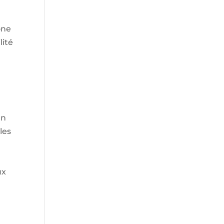
one
lité
un
 les
ux