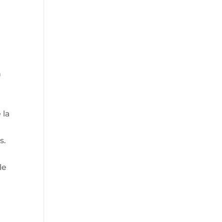
n
 la
s.
le