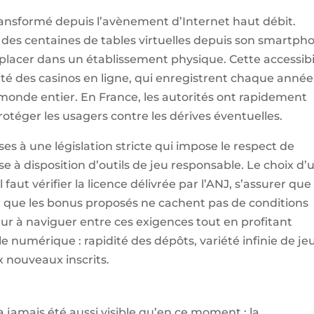
ansformé depuis l’avènement d’Internet haut débit.
 des centaines de tables virtuelles depuis son smartph
placer dans un établissement physique. Cette accessibi
ité des casinos en ligne, qui enregistrent chaque année
 monde entier. En France, les autorités ont rapidement
rotéger les usagers contre les dérives éventuelles.
es à une législation stricte qui impose le respect de
ise à disposition d’outils de jeu responsable. Le choix d’
l faut vérifier la licence délivrée par l’ANJ, s’assurer que
t que les bonus proposés ne cachent pas de conditions
eur à naviguer entre ces exigences tout en profitant
e numérique : rapidité des dépôts, variété infinie de je
 nouveaux inscrits.
jamais été aussi visible qu’en ce moment ; la