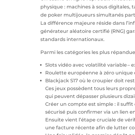
physique : machines à sous digitales, t
de poker multijoueurs simultanés par
La différence majeure réside dans l’inf
générateur aléatoire certifié (RNG) g
standards internationaux.
Parmi les catégories les plus répandue
Slots vidéo avec volatilité variable –
Roulette européenne à zéro unique o
Blackjack S17 où le croupier doit rest
Ces jeux possèdent tous leurs propres
qui peuvent dépasser plusieurs dizai
Créer un compte est simple : il suffit
sécurisé puis confirmer via un lien e
Ensuite vient l’étape cruciale de vérif
une facture récente afin de lutter co