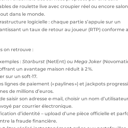
ables de roulette live avec croupier réel ou encore salo
tout dans le monde.
rastructure logicielle : chaque partie s’appuie sur un
arantissant un taux de retour au joueur (RTP) conforme 
s on retrouve :
 exemples :
Starburst
(NetEnt) ou
Mega Joker
(Novomatic
ffrant un avantage maison réduit à 2 %.
er sur un soft‑17.
 lignes de paiement (« paylines ») et jackpots progressi
nes de millions d’euros.
 de saisir son adresse e‑mail, choisir un nom d’utilisateu
nvoyé par courrier électronique.
ication d’identité – upload d’une pièce officielle et parf
ntre la fraude financière.