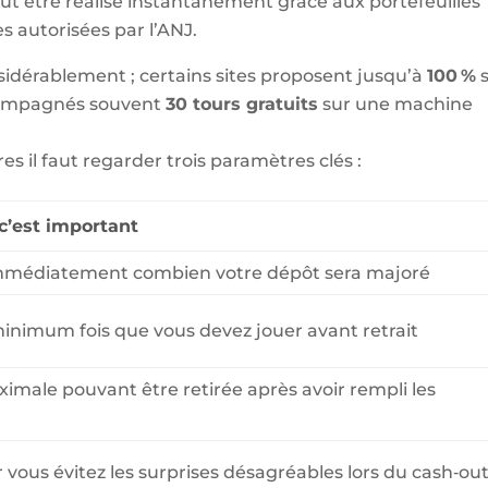
eut être réalisé instantanément grâce aux portefeuilles
s autorisées par l’ANJ.
idérablement ; certains sites proposent jusqu’à
100 %
s
compagnés souvent
30 tours gratuits
sur une machine
s il faut regarder trois paramètres clés :
c’est important
mmédiatement combien votre dépôt sera majoré
nimum fois que vous devez jouer avant retrait
imale pouvant être retirée après avoir rempli les
vous évitez les surprises désagréables lors du cash‑out