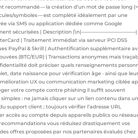
t recommandé — la création d’un mot de passe long (>
cules/symboles — est complété idéalement par une
oyée via SMS ou application dédiée comme Google
aiement sécurisées | Description |\n|———————————|
erCard | Traitement immédiat via serveur PCI DSS
ques PayPal & Skrill | Authentification supplémentaire a
rouvées (BTC/EUR) | Transactions anonymes mais traçab
nfidentialité doit préciser quels renseignements person
, date naissance pour vérification âge ‑ ainsi que leu
 amélioration UX ou communication marketing ciblée a
ger votre compte contre phishing il suffit souvent
simples : ne jamais cliquer sur un lien contenu dans u
du support client ; toujours vérifier l’adresse URL
ter accès au compte depuis appareils publics ou réseau
s recommandations vous réduisez drastiquement vos
 des offres proposées par nos partenaires évalués chez