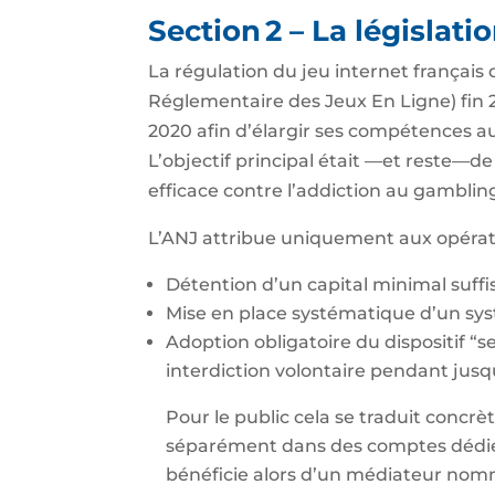
Section 2 – La législat
La régulation du jeu internet français
Réglementaire des Jeux En Ligne) fin 2
2020 afin d’élargir ses compétences au
L’objectif principal était —et reste—d
efficace contre l’addiction au gamblin
L’ANJ attribue uniquement aux opérat
Détention d’un capital minimal suffis
Mise en place systématique d’un sys
Adoption obligatoire du dispositif “
interdiction volontaire pendant jusq
Pour le public cela se traduit concr
séparément dans des comptes dédiés 
bénéficie alors d’un médiateur nomm