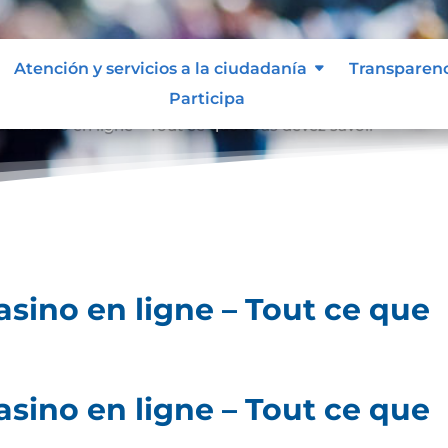
Atención y servicios a la ciudadanía
Transparen
Participa
u casino en ligne – Tout ce que vous devez savoir
sino en ligne – Tout ce que
sino en ligne – Tout ce que