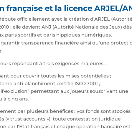
ion française et la licence ARJEL/A
 débute officiellement avec la création d’ARJEL (Autorit
010 ; elle devient ANJ (Autorité Nationale des Jeux) dès
x paris sportifs et paris hippiques numériques.
e garantir transparence financière ainsi qu’une protecti
g.
eurs répondant à trois exigences majeures :
ant pour couvrir toutes les mises potentielles ;
tème anti‑blanchiment certifié ISO 27001 ;
self‑exclusion” permettant aux joueurs souscrivant une
u’à cinq ans.
ètement par plusieurs bénéfices : vos fonds sont stockés
(« trust accounts »), toute contestation juridique
é par l’État français et chaque opération bancaire est