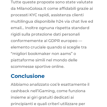
Tutte queste proposte sono state valutate
da MilanoGolosa.It come affidabili grazie ai
process​​ti KYC rapidi, assistenza clienti
multilingua disponibile h24 via chat live ed
email… Inoltre ognuna rispetta standard
rigidi sulla protezione dati personali
conformemente al GDPR europeo —
elemento cruciale quando si sceglie tra
“migliori bookmaker non aams” o
piattaforme simili nel mondo delle
scommesse sportive online.
Conclusione
Abbiamo analizzato cos’è esattamente il
cashback nell’iGaming, come funziona
insieme ai giri gratuiti dedicati ai
principianti e quali criterî utilizzare per