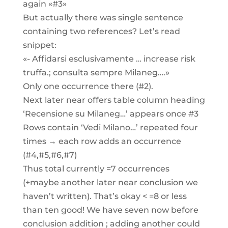
again «#3»
But actually there was single sentence
containing two references? Let’s read
snippet:
«- Affidarsi esclusivamente … increase risk
truffa.; consulta sempre Milaneg….»
Only one occurrence there (#2).
Next later near offers table column heading
‘Recensione su Milaneg…’ appears once #3
Rows contain ‘Vedi Milano…’ repeated four
times → each row adds an occurrence
(#4,#5,#6,#7)
Thus total currently =7 occurrences
(+maybe another later near conclusion we
haven’t written). That’s okay < =8 or less
than ten good! We have seven now before
conclusion addition ; adding another could