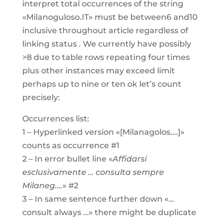
interpret total occurrences of the string
«Milanoguloso.IT» must be between6 and10
inclusive throughout article regardless of
linking status . We currently have possibly
>8 due to table rows repeating four times
plus other instances may exceed limit
perhaps up to nine or ten ok let’s count
precisely:
Occurrences list:
1 – Hyperlinked version «[Milanagolos….]»
counts as occurrence #1
2 – In error bullet line «
Affidarsi
esclusivamente … consulta sempre
Milaneg….
» #2
3 – In same sentence further down «…
consult always …» there might be duplicate