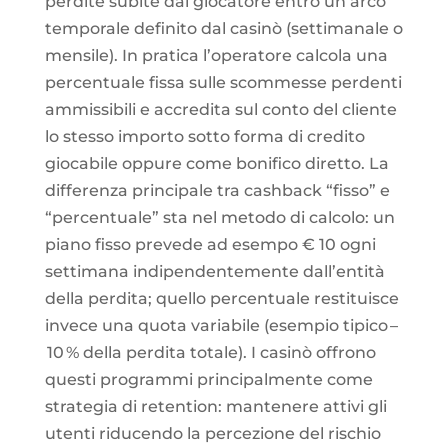
perdite subite dal giocatore entro un arco
temporale definito dal casinò (settimanale o
mensile). In pratica l’operatore calcola una
percentuale fissa sulle scommesse perdenti
ammissibili e accredita sul conto del cliente
lo stesso importo sotto forma di credito
giocabile oppure come bonifico diretto. La
differenza principale tra cashback “fisso” e
“percentuale” sta nel metodo di calcolo: un
piano fisso prevede ad esempo € 10 ogni
settimana indipendentemente dall’entità
della perdita; quello percentuale restituisce
invece una quota variabile (esempio tipico –
10 % della perdita totale). I casinò offrono
questi programmi principalmente come
strategia di retention: mantenere attivi gli
utenti riducendo la percezione del rischio