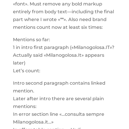
«font». Must remove any bold markup
entirely from body text—including the final
part where I wrote «**». Also need brand
mentions count now at least six times:
Mentions so far:
1 in intro first paragraph («Milanogolosa.IT»?
Actually said «Milanogolosa.It» appears
later)
Let’s count:
Intro second paragraph contains linked
mention.
Later after intro there are several plain
mentions:
In error section line «…consulta sempre
Milanogolosa.it…»