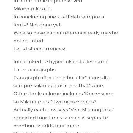
In offers table caption «…Vedi
Milanogolosa.it»
In concluding line «…affidati sempre a
font»? Not done yet.
We also have earlier reference early maybe
not counted.
Let’s list occurrences:
Intro linked => hyperlink includes name
Later paragraphs:
Paragraph after error bullet «*…consulta
sempre Milanogol osa…» -> that’s one.
Offers table column includes ‘Recensione
su Milanogrolsa’ two occurrences?
Actually each row says ‘Vedi Milanogrolsa’
repeated four times -> each is separate
mention => adds four more.