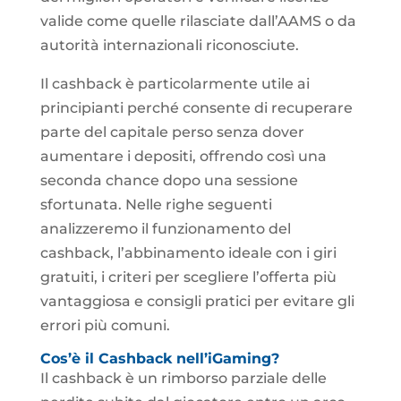
valide come quelle rilasciate dall’AAMS o da
autorità internazionali riconosciute.
Il cashback è particolarmente utile ai
principianti perché consente di recuperare
parte del capitale perso senza dover
aumentare i depositi, offrendo così una
seconda chance dopo una sessione
sfortunata. Nelle righe seguenti
analizzeremo il funzionamento del
cashback, l’abbinamento ideale con i giri
gratuiti, i criteri per scegliere l’offerta più
vantaggiosa e consigli pratici per evitare gli
errori più comuni.
Cos’è il Cashback nell’iGaming?
Il cashback è un rimborso parziale delle