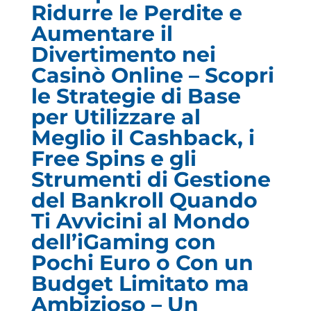
Ridurre le Perdite e
Aumentare il
Divertimento nei
Casinò Online – Scopri
le Strategie di Base
per Utilizzare al
Meglio il Cashback, i
Free Spins e gli
Strumenti di Gestione
del Bankroll Quando
Ti Avvicini al Mondo
dell’iGaming con
Pochi Euro o Con un
Budget Limitato ma
Ambizioso – Un