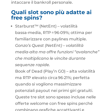
intaccare il bankroll personale.
Quali slot sono più adatte ai
free spins?
Starburst™ (NetEnt) – volatilità
bassa‑media, RTP = 96·09%; ottima per
familiarizzare con paylines multiple.
Gonzo’s Quest (NetEnt) – volatilità
media‑alta ma offre funzioni “avalanche”
che moltiplicano le vincite durante
sequenze rapide.
Book of Dead (Play’n GO) – alta volatilità
ma RTP elevato circa 96·21%; perfetta
quando si vogliono massimizzare
potenziali payout nei primi giri gratuiti.
Queste tre slot sono spesso incluse nelle
offerte welcome con free spins perché
combinano grafiche accattivanti e