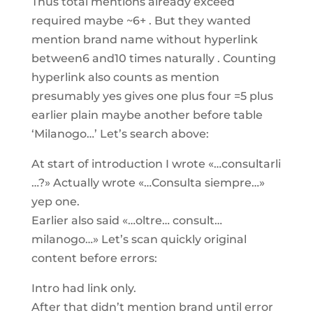
Thus total mentions already exceed
required maybe ~6+ . But they wanted
mention brand name without hyperlink
between6 and10 times naturally . Counting
hyperlink also counts as mention
presumably yes gives one plus four =5 plus
earlier plain maybe another before table
‘Milanogo…’ Let’s search above:
At start of introduction I wrote «…consultarli
…?» Actually wrote «…Consulta siempre…»
yep one.
Earlier also said «…oltre… consult…
milanogo…» Let’s scan quickly original
content before errors:
Intro had link only.
After that didn’t mention brand until error