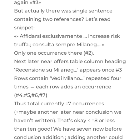
again «#3»
But actually there was single sentence
containing two references? Let’s read
snippet:
«- Affidarsi esclusivamente … increase risk
truffa.; consulta sempre Milaneg….»
Only one occurrence there (#2).
Next later near offers table column heading
‘Recensione su Milaneg…’ appears once #3
Rows contain ‘Vedi Milano…’ repeated four
times → each row adds an occurrence
(#4,#5,#6,#7)
Thus total currently =7 occurrences
(+maybe another later near conclusion we
haven’t written). That’s okay < =8 or less
than ten good! We have seven now before
conclusion addition ; adding another could