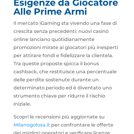
Esigenze da Giocatore
Alle Prime Armi
Il mercato iGaming sta vivendo una fase di
crescita senza precedenti: nuovi casinò
online lanciano quotidianamente
promozioni mirate ai giocatori più inesperti
per attirare fondi e fidelizzare la clientela.
Tra queste proposte spicca il bonus
cashback, che restituisce una percentuale
delle perdite sostenute durante un
determinato periodo ed è diventato uno
strumento chiave per ridurre il rischio
iniziale.
Scopri le recensioni più aggiornate su
Milanogolosa.it
per confrontare le offerte
dei migliori operatori e verificare licenze