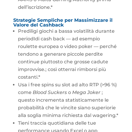
dell’iscrizione.*
Strategie Sempliche per Massimizzare il
Valore del Cashback
Prediligi giochi a bassa volatilità durante
periodIdi cash back — ad esempio
roulette europea o video poker — perché
tendono a generare piccole perdite
continue piuttosto che grosse cadute
improvvise.; così otterrai rimborsi più
costanti.*
Usa i free spins su slot ad alto RTP (>96 %)
come
Blood Suckers
o
Mega Joker
;
questo incrementa statisticamente le
probabilità che le vincite siano superior­ie
alla soglia minima richiesta dal wagering.*
Tieni traccia quotidiana delle tue
performance usando Excel o app