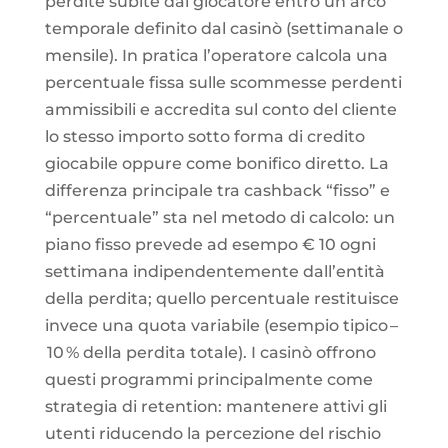
perdite subite dal giocatore entro un arco
temporale definito dal casinò (settimanale o
mensile). In pratica l’operatore calcola una
percentuale fissa sulle scommesse perdenti
ammissibili e accredita sul conto del cliente
lo stesso importo sotto forma di credito
giocabile oppure come bonifico diretto. La
differenza principale tra cashback “fisso” e
“percentuale” sta nel metodo di calcolo: un
piano fisso prevede ad esempo € 10 ogni
settimana indipendentemente dall’entità
della perdita; quello percentuale restituisce
invece una quota variabile (esempio tipico –
10 % della perdita totale). I casinò offrono
questi programmi principalmente come
strategia di retention: mantenere attivi gli
utenti riducendo la percezione del rischio