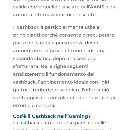
valide come quelle rilasciate dall’AAMS o da
autorità internazionali riconosciute.
Il cashback è particolarmente utile ai
principianti perché consente di recuperare
parte del capitale perso senza dover
aumentare i depositi, offrendo così una
seconda chance dopo una sessione
sfortunata. Nelle righe seguenti
analizzeremo il funzionamento del
cashback, l’abbinamento ideale con i giri
gratuiti, i criteri per scegliere l’offerta più
vantaggiosa e consigli pratici per evitare gli
errori più comuni.
Cos’è il Cashback nell’iGaming?
Il cashback è un rimborso parziale delle