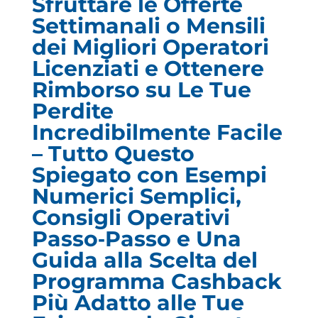
Sfruttare le Offerte
Settimanali o Mensili
dei Migliori Operatori
Licenziati e Ottenere
Rimborso su Le Tue
Perdite
Incredibilmente Facile
– Tutto Questo
Spiegato con Esempi
Numerici Semplici,
Consigli Operativi
Passo‑Passo e Una
Guida alla Scelta del
Programma Cashback
Più Adatto alle Tue