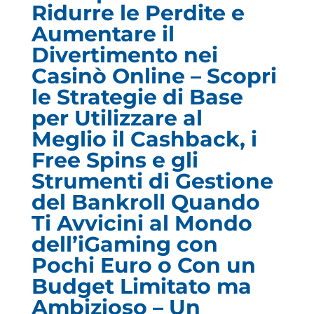
Ridurre le Perdite e
Aumentare il
Divertimento nei
Casinò Online – Scopri
le Strategie di Base
per Utilizzare al
Meglio il Cashback, i
Free Spins e gli
Strumenti di Gestione
del Bankroll Quando
Ti Avvicini al Mondo
dell’iGaming con
Pochi Euro o Con un
Budget Limitato ma
Ambizioso – Un