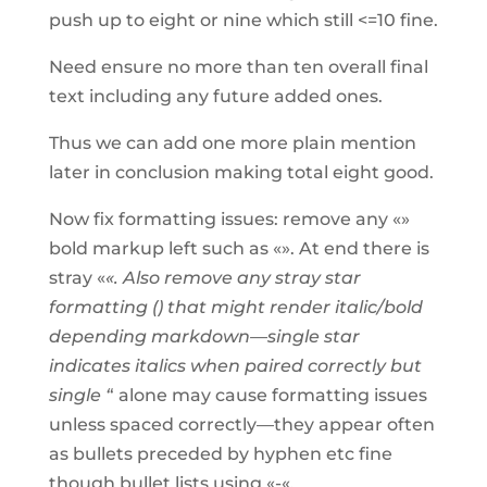
push up to eight or nine which still <=10 fine.
Need ensure no more than ten overall final
text including any future added ones.
Thus we can add one more plain mention
later in conclusion making total eight good.
Now fix formatting issues: remove any «»
bold markup left such as «». At end there is
stray «
«. Also remove any stray star
formatting (
) that might render italic/bold
depending markdown—single star
indicates italics when paired correctly but
single ‘
‘ alone may cause formatting issues
unless spaced correctly—they appear often
as bullets preceded by hyphen etc fine
though bullet lists using «-«.