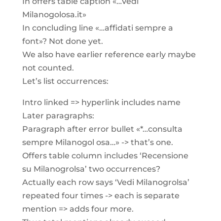
In offers table caption «…Vedi
Milanogolosa.it»
In concluding line «…affidati sempre a
font»? Not done yet.
We also have earlier reference early maybe
not counted.
Let’s list occurrences:
Intro linked => hyperlink includes name
Later paragraphs:
Paragraph after error bullet «*…consulta
sempre Milanogol osa…» -> that’s one.
Offers table column includes ‘Recensione
su Milanogrolsa’ two occurrences?
Actually each row says ‘Vedi Milanogrolsa’
repeated four times -> each is separate
mention => adds four more.