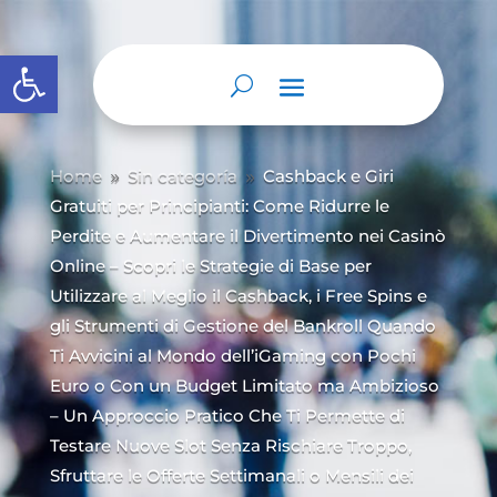
Abrir barra de herramientas
Home
Sin categoría
Cashback e Giri
9
9
Gratuiti per Principianti: Come Ridurre le
Perdite e Aumentare il Divertimento nei Casinò
Online – Scopri le Strategie di Base per
Utilizzare al Meglio il Cashback, i Free Spins e
gli Strumenti di Gestione del Bankroll Quando
Ti Avvicini al Mondo dell’iGaming con Pochi
Euro o Con un Budget Limitato ma Ambizioso
– Un Approccio Pratico Che Ti Permette di
Testare Nuove Slot Senza Rischiare Troppo,
Sfruttare le Offerte Settimanali o Mensili dei