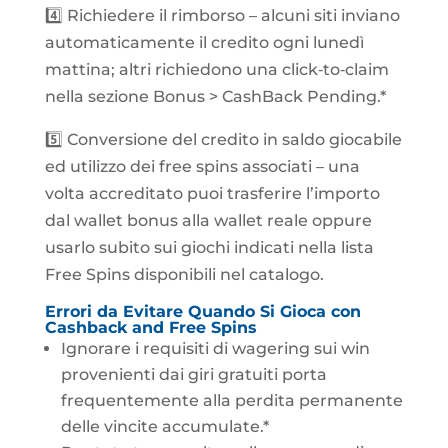
4️⃣ Richiedere il rimborso – alcuni siti inviano
automaticamente il credito ogni lunedì
mattina; altri richiedono una click‑to‑claim
nella sezione Bonus > CashBack Pending.*
5️⃣ Conversione del credito in saldo giocabile
ed utilizzo dei free spins associati – una
volta accreditato puoi trasferire l’importo
dal wallet bonus alla wallet reale oppure
usarlo subito sui giochi indicati nella lista
Free Spins disponibili nel catalogo.
Errori da Evitare Quando Si Gioca con
Cashback and Free Spins
Ignorare i requisiti di wagering sui win
provenienti dai giri gratuiti porta
frequentemente alla perdita permanente
delle vincite accumulate.*