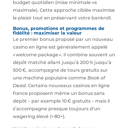
budget quotidien (mise minimale vs
maximale). Cette approche ciblée maximise
le plaisir tout en préservant votre bankroll.
Bonus, promotions et programmes de
fidélité : maximiser la valeur
Le premier bonus proposé par un nouveau
casino en ligne est généralement appelé
« welcome package ». Il combine souvent un
dépôt matché allant jusqu’à 200 % jusqu’à
500 €, accompagné de tours gratuits sur
une machine populaire comme
Book of
Dead
. Certains nouveaux casinos en ligne
france proposent même un bonus sans
dépôt – par exemple 10 € gratuits – mais il
s’accompagne presque toujours d’un
wagering élevé (> 80×).