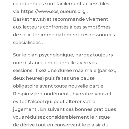
coordonnées sont facilement accessibles
via https://www.sosjoueurs.org .
Basketnews.Net recommande vivement
aux lecteurs confrontés à ces symptômes
de solliciter immédiatement ces ressources
spécialisées .
Sur le plan psychologique, gardez toujours
une distance émotionnelle avec vos
sessions : fixez une durée maximale (par ex.,
deux heures) puis faites une pause
obligatoire avant toute nouvelle partie .
Respirez profondément , hydratez‑vous et
évitez l’alcool qui peut altérer votre
jugement . En suivant ces bonnes pratiques
vous réduisez considérablement le risque
de dérive tout en conservant le plaisir du