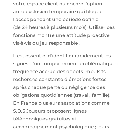
votre espace client ou encore l’option
auto‑exclusion temporaire qui bloque
l’accès pendant une période définie
(de 24 heures à plusieurs mois). Utiliser ces
fonctions montre une attitude proactive
vis‑à‑vis du jeu responsable .
Il est essentiel d’identifier rapidement les
signes d’un comportement problématique :
fréquence accrue des dépôts impulsifs,
recherche constante d’émotions fortes
après chaque perte ou négligence des
obligations quotidiennes (travail, famille).
En France plusieurs associations comme
S.O.S Joueurs proposent lignes
téléphoniques gratuites et
accompagnement psychologique ; leurs