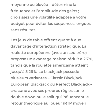
moyenne ou élevée – détermine la
fréquence et l’amplitude des gains ;
choisissez une volatilité adaptée à votre
budget pour éviter les séquences longues
sans résultat.
Les jeux de table offrent quant à eux
davantage d’interaction stratégique. La
roulette européenne (avec un seul zéro)
propose un avantage maison réduit à 2,7 %,
tandis que la roulette américaine atteint
jusqu’à 5,26 %. Le blackjack possède
plusieurs variantes – Classic Blackjack,
European Blackjack ou Perfect Blackjack –
chacune avec ses propres règles sur le
double down ou le split qui influencent le
retour théorique au joueur (RTP moyen