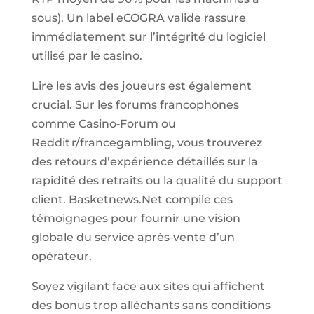
sous). Un label eCOGRA valide rassure
immédiatement sur l’intégrité du logiciel
utilisé par le casino.
Lire les avis des joueurs est également
crucial. Sur les forums francophones
comme Casino‑Forum ou
Reddit r/francegambling, vous trouverez
des retours d’expérience détaillés sur la
rapidité des retraits ou la qualité du support
client. Basketnews.Net compile ces
témoignages pour fournir une vision
globale du service après‑vente d’un
opérateur.
Soyez vigilant face aux sites qui affichent
des bonus trop alléchants sans conditions