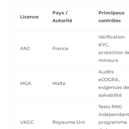
Pays /
Principaux
Licence
Autorité
contrôles
Vérification
KYC,
ANJ
France
protection d
mineurs
Audits
eCOGRA,
MGA
Malte
exigences d
solvabilité
Tests RNG
indépendant
UKGC
Royaume‑Uni
programme