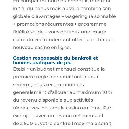
En comparant non seulement le montant
initial du bonus mais aussi la combinaison
globale d’avantages – wagering raisonnable
+ promotions récurrentes + programme
fidélité solide – vous obtenez une image
claire du vrai rendement offert par chaque
nouveau casino en ligne.
Gestion responsable du bankroll et
bonnes pratiques de jeu
Établir un budget mensuel constitue la
première règle d’or pour tout joueur
sérieux ; nous recommandons
généralement d’allouer au maximum 10 %
du revenu disponible aux activités
récréatives incluant le casino en ligne. Par
exemple, avec un revenu net mensuel
de 2 500 €, votre bankroll maximale serait