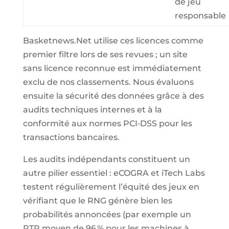
de jeu
responsable
Basketnews.Net utilise ces licences comme
premier filtre lors de ses revues ; un site
sans licence reconnue est immédiatement
exclu de nos classements. Nous évaluons
ensuite la sécurité des données grâce à des
audits techniques internes et à la
conformité aux normes PCI‑DSS pour les
transactions bancaires.
Les audits indépendants constituent un
autre pilier essentiel : eCOGRA et iTech Labs
testent régulièrement l’équité des jeux en
vérifiant que le RNG génère bien les
probabilités annoncées (par exemple un
RTP moyen de 96 % pour les machines à