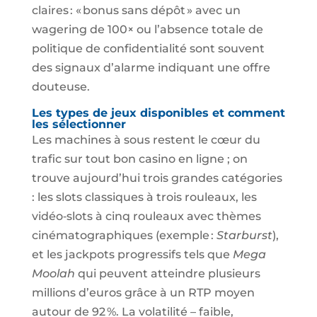
claires : « bonus sans dépôt » avec un
wagering de 100× ou l’absence totale de
politique de confidentialité sont souvent
des signaux d’alarme indiquant une offre
douteuse.
Les types de jeux disponibles et comment
les sélectionner
Les machines à sous restent le cœur du
trafic sur tout bon casino en ligne ; on
trouve aujourd’hui trois grandes catégories
: les slots classiques à trois rouleaux, les
vidéo‑slots à cinq rouleaux avec thèmes
cinématographiques (exemple :
Starburst
),
et les jackpots progressifs tels que
Mega
Moolah
qui peuvent atteindre plusieurs
millions d’euros grâce à un RTP moyen
autour de 92 %. La volatilité – faible,