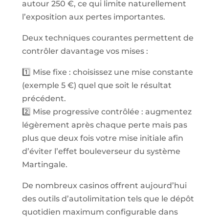
autour 250 €, ce qui limite naturellement
l’exposition aux pertes importantes.
Deux techniques courantes permettent de
contrôler davantage vos mises :
1️⃣ Mise fixe : choisissez une mise constante
(exemple 5 €) quel que soit le résultat
précédent.
2️⃣ Mise progressive contrôlée : augmentez
légèrement après chaque perte mais pas
plus que deux fois votre mise initiale afin
d’éviter l’effet bouleverseur du système
Martingale.
De nombreux casinos offrent aujourd’hui
des outils d’autolimitation tels que le dépôt
quotidien maximum configurable dans