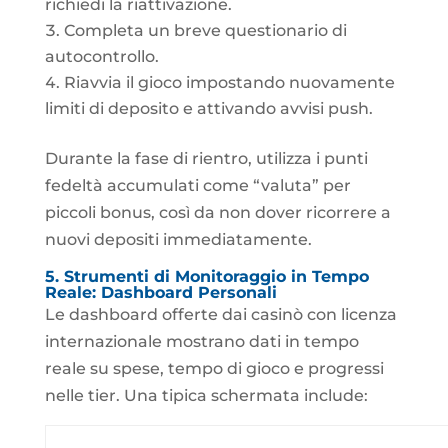
richiedi la riattivazione.
Completa un breve questionario di
autocontrollo.
Riavvia il gioco impostando nuovamente
limiti di deposito e attivando avvisi push.
Durante la fase di rientro, utilizza i punti
fedeltà accumulati come “valuta” per
piccoli bonus, così da non dover ricorrere a
nuovi depositi immediatamente.
5. Strumenti di Monitoraggio in Tempo
Reale: Dashboard Personali
Le dashboard offerte dai casinò con licenza
internazionale mostrano dati in tempo
reale su spese, tempo di gioco e progressi
nelle tier. Una tipica schermata include: