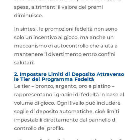
spesa, altrimenti il valore dei premi
diminuisce.
In sintesi, le promozioni fedeltà non sono
solo un incentivo al gioco, ma anche un
meccanismo di autocontrollo che aiuta a
mantenere il divertimento entro confini
salutari.
2. Impostare Limiti di Deposito Attraverso
le Tier del Programma Fedeltà
Le tier – bronzo, argento, oro e platino –
rappresentano i gradini di fedeltà in base al
volume di gioco. Ogni livello può includere
soglie di deposito automatiche, cioè limiti
impostabili direttamente dal pannello di
controllo del profilo.