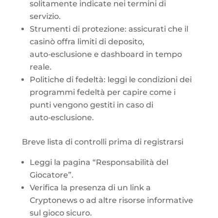
solitamente indicate nei termini di
servizio.
Strumenti di protezione: assicurati che il
casinò offra limiti di deposito,
auto‑esclusione e dashboard in tempo
reale.
Politiche di fedeltà: leggi le condizioni dei
programmi fedeltà per capire come i
punti vengono gestiti in caso di
auto‑esclusione.
Breve lista di controlli prima di registrarsi
Leggi la pagina “Responsabilità del
Giocatore”.
Verifica la presenza di un link a
Cryptonews o ad altre risorse informative
sul gioco sicuro.