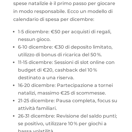
spese natalizie è il primo passo per giocare
in modo responsabile. Ecco un modello di
calendario di spesa per dicembre:
1‑5 dicembre: €50 per acquisti di regali,
nessun gioco.
6‑10 dicembre: €30 di deposito limitato,
utilizzo di bonus di ricarica del 50 %.
11‑15 dicembre: Sessioni di slot online con
budget di €20, cashback del 10 %
destinato a una riserva.
16‑20 dicembre: Partecipazione a tornei
natalizi, massimo €25 di scommesse.
21‑25 dicembre: Pausa completa, focus su
attività familiari.
26‑31 dicembre: Revisione del saldo punti;
se positivo, utilizzare 10 % per giochi a
bassa volatilità.