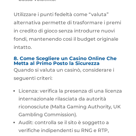
Utilizzare i punti fedeltà come “valuta”
alternativa permette di trasformare i premi
in credito di gioco senza introdurre nuovi
fondi, mantenendo così il budget originale
intatto.
8. Come Scegliere un Casino Online Che
Metta al Primo Posto la Sicurezza
Quando si valuta un casinò, considerare i
seguenti criteri:
Licenza: verifica la presenza di una licenza
internazionale rilasciata da autorità
riconosciute (Malta Gaming Authority, UK
Gambling Commission).
Audit: controlla se il sito è soggetto a
verifiche indipendenti su RNG e RTP,