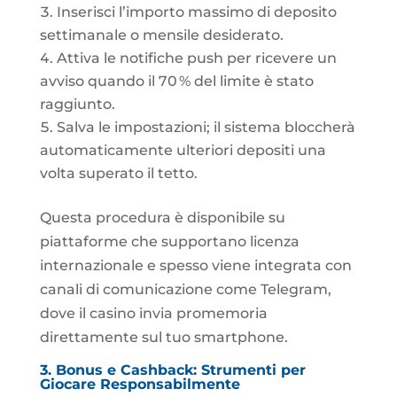
Inserisci l’importo massimo di deposito
settimanale o mensile desiderato.
Attiva le notifiche push per ricevere un
avviso quando il 70 % del limite è stato
raggiunto.
Salva le impostazioni; il sistema bloccherà
automaticamente ulteriori depositi una
volta superato il tetto.
Questa procedura è disponibile su
piattaforme che supportano licenza
internazionale e spesso viene integrata con
canali di comunicazione come Telegram,
dove il casino invia promemoria
direttamente sul tuo smartphone.
3. Bonus e Cashback: Strumenti per
Giocare Responsabilmente