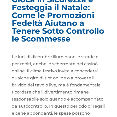
Festeggia il Natale:
Come le Promozioni
Fedeltà Aiutano a
Tenere Sotto Controllo
le Scommesse
Le luci di dicembre illuminano le strade e,
per molti, anche le schermate dei casinò
online. Il clima festivo invita a concedersi
qualche giro di slot online o a provare il
brivido del tavolo live, ma è fondamentale
ricordare che il divertimento rimane
responsabile solo quando è accompagnato
da autocontrollo. In questo periodo di regali
e cene abbondanti, le spese possono