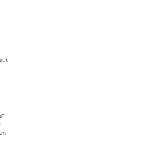
.
peut
s”
s
 un