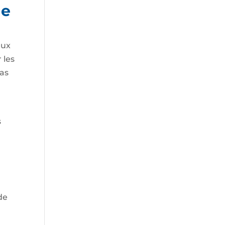
de
eux
 les
pas
s
de