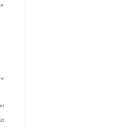
ue
re
er
50