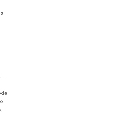
ls
s
z
code
de
ne