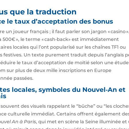
lus que la traduction
ce le taux d’acceptation des bonus
e un joueur français ; il faut parler son jargon « casino »
u’à 500€ », le terme « cash‑back» est immédiatement
res locales qui l’ont popularisé sur les chaînes TF1 ou
s festives. Un texte purement traduit depuis l’anglais 
réduire le taux d’acceptation de moitié selon une étude
Com sur plus de deux mille inscriptions en Europe
’année passées.
êtes locales, symboles du Nouvel‑An et
is
 souvent des visuels rappelant le “bûche” ou “les cloche
ce culturelle immédiat. Certains offrent également de
uvel An à Paris
, qui met en scène la Seine illuminée et