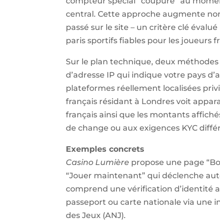
compteur spécial “coupure” au moment
central. Cette approche augmente no
passé sur le site – un critère clé évalué
paris sportifs fiables pour les joueu
Sur le plan technique, deux méthodes c
d’adresse IP qui indique votre pays d’
plateformes réellement localisées priv
français résidant à Londres voit appa
français ainsi que les montants affiché
de change ou aux exigences KYC différent
Exemples concrets
Casino Lumière
propose une page “Bo
“Jouer maintenant” qui déclenche a
comprend une vérification d’identité 
passeport ou carte nationale via une i
des Jeux (ANJ).