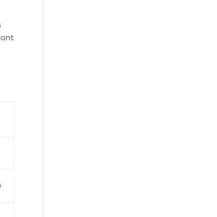
s
sont
e
e