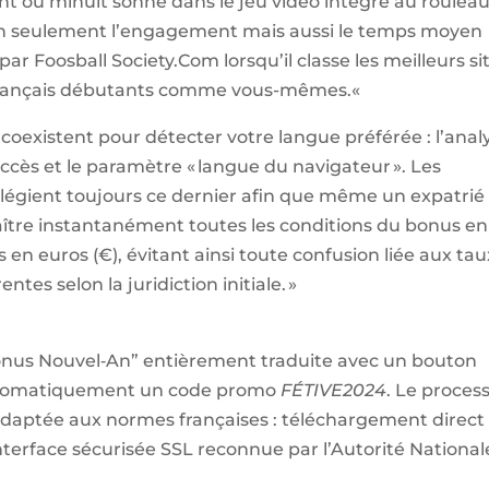
 où minuit sonne dans le jeu vidéo intégré au roulea
n seulement l’engagement mais aussi le temps moyen
 par Foosball Society.Com lorsqu’il classe les meilleurs si
rs français débutants comme vous-mêmes.«
oexistent pour détecter votre langue préférée : l’anal
accès et le paramètre « langue du navigateur ». Les
ilégient toujours ce dernier afin que même un expatrié
raître instantanément toutes les conditions du bonus en
s en euros (€), évitant ainsi toute confusion liée aux tau
es selon la juridiction initiale. »
nus Nouvel‑An” entièrement traduite avec un bouton
utomatiquement un code promo
FÉTIVE2024
. Le proces
adaptée aux normes françaises : téléchargement direct
nterface sécurisée SSL reconnue par l’Autorité National