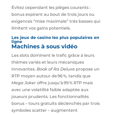
Évitez cependant les pièges courants :
bonus expirant au bout de trois jours ou
exigences “mise maximale” très basses qui
limitent vos gains potentiels.
Les jeux de casino les plus populaires en
ligne
Machines à sous vidéo
Les slots dominent le trafic grâce à leurs
thèmes variés et leurs mécaniques
innovantes.
Book of Ra Deluxe
propose un
RTP moyen autour de 96 %, tandis que
Mega Joker
offre jusqu’à 99 % RTP mais
avec une volatilité faible adaptée aux
joueurs prudents. Les fonctionnalités
bonus – tours gratuits déclenchés par trois
symboles scatter – augmentent