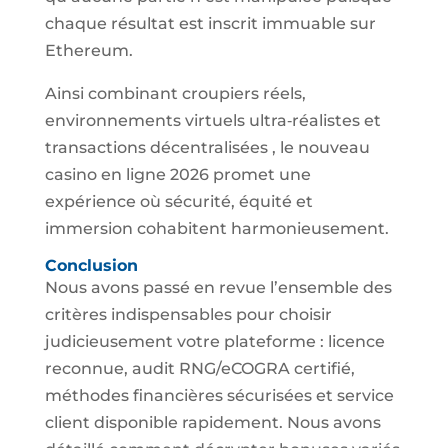
chaque résultat est inscrit immuable sur
Ethereum.
Ainsi combinant croupiers réels,
environnements virtuels ultra‑réalistes et
transactions décentralisées , le nouveau
casino en ligne 2026 promet une
expérience où sécurité, équité et
immersion cohabitent harmonieusement.
Conclusion
Nous avons passé en revue l’ensemble des
critères indispensables pour choisir
judicieusement votre plateforme : licence
reconnue, audit RNG/eCOGRA certifié,
méthodes financières sécurisées et service
client disponible rapidement. Nous avons