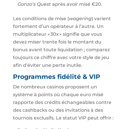
Gonzo’s Quest
après avoir misé €20.
Les conditions de mise (
wagering
) varient
fortement d’un opérateur à l’autre. Un
multiplicateur « 30x » signifie que vous
devez miser trente fois le montant du
bonus avant toute liquidation ; comparez
toujours ce chiffre avec votre style de jeu
afin d’éviter une perte inutile.
Programmes fidélité & VIP
De nombreux casinos proposent un
système à points où chaque euro misé
rapporte des crédits échangeables contre
des cashbacks ou des invitations à des
tournois exclusifs. Le statut VIP peut offrir :