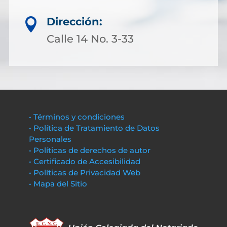
Dirección:

Calle 14 No. 3-33
• Términos y condiciones
• Política de Tratamiento de Datos
Personales
• Políticas de derechos de autor
• Certificado de Accesibilidad
• Políticas de Privacidad Web
• Mapa del Sitio