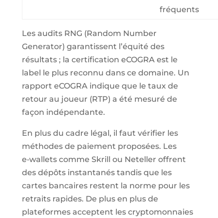
fréquents
Les audits RNG (Random Number
Generator) garantissent l’équité des
résultats ; la certification eCOGRA est le
label le plus reconnu dans ce domaine. Un
rapport eCOGRA indique que le taux de
retour au joueur (RTP) a été mesuré de
façon indépendante.
En plus du cadre légal, il faut vérifier les
méthodes de paiement proposées. Les
e‑wallets comme Skrill ou Neteller offrent
des dépôts instantanés tandis que les
cartes bancaires restent la norme pour les
retraits rapides. De plus en plus de
plateformes acceptent les cryptomonnaies