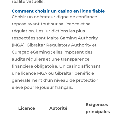
réalité virtuelle.
Comment choisir un casino en ligne fiable
Choisir un opérateur digne de confiance
repose avant tout sur sa licence et sa
régulation. Les juridictions les plus
respectées sont Malte Gaming Authority
(MGA), Gibraltar Regulatory Authority et
Curaçao eGaming ; elles imposent des
audits réguliers et une transparence
financière obligatoire. Un casino affichant
une licence MGA ou Gibraltar bénéficie
généralement d’un niveau de protection
élevé pour le joueur français.
Exigences
Licence
Autorité
principales