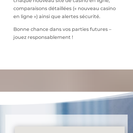
chaque nouveau site de casino en ligne,
comparaisons détaillées (« nouveau casino
en ligne ») ainsi que alertes sécurité.
Bonne chance dans vos parties futures –
jouez responsablement !