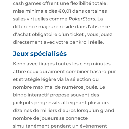
cash games offrent une flexibilité totale :
mise minimale dès €0,01 dans certaines
salles virtuelles comme
PokerStars
. La
différence majeure réside dans l’absence
d’achat obligatoire d’un ticket ; vous jouez
directement avec votre bankroll réelle.
Jeux spécialisés
Keno avec tirages toutes les cinq minutes
attire ceux qui aiment combiner hasard pur
et stratégie légère via la sélection du
nombre maximal de numéros joués. Le
bingo interactif propose souvent des
jackpots progressifs atteignant plusieurs
dizaines de milliers d’euros lorsqu’un grand
nombre de joueurs se connecte
simultanément pendant un événement