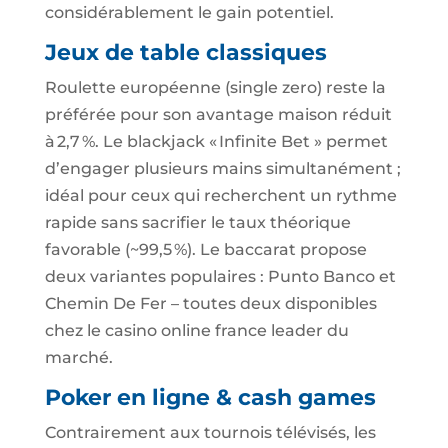
considérablement le gain potentiel.
Jeux de table classiques
Roulette européenne (single zero) reste la
préférée pour son avantage maison réduit
à 2,7 %. Le blackjack « Infinite Bet » permet
d’engager plusieurs mains simultanément ;
idéal pour ceux qui recherchent un rythme
rapide sans sacrifier le taux théorique
favorable (~99,5 %). Le baccarat propose
deux variantes populaires : Punto Banco et
Chemin De Fer – toutes deux disponibles
chez le casino online france leader du
marché.
Poker en ligne & cash games
Contrairement aux tournois télévisés, les