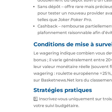
doublement du dépôt suivi d’un cas
Sans dépôt – offre rare mais précieu
pour tester un nouveau provider ava
telles que
Joker Poker Pro
.
Cashback – rembourse partiellement 
plafonnement raisonnable afin d’évite
Conditions de mise à surve
Le wagering indique combien vous deve
bonus ; il varie généralement entre 20
leur valeur monétaire réelle (souvent f
wagering : roulette européenne = 25 %,
sur Basketnews.Net lors du classement 
Stratégies pratiques
1️⃣ Inscrivez‑vous uniquement sur trois
votre suivi budgétaire.