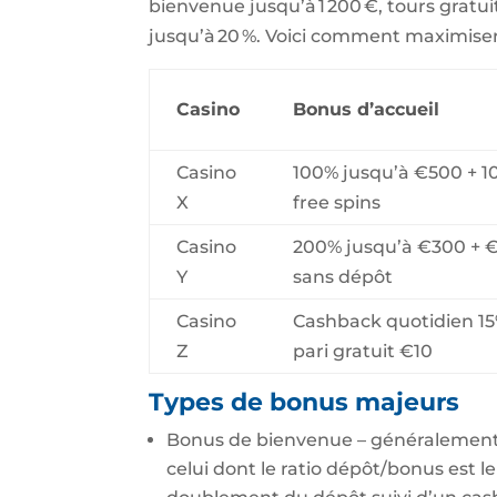
bienvenue jusqu’à 1 200 €, tours grat
jusqu’à 20 %. Voici comment maximiser 
Casino
Bonus d’accueil
Casino
100% jusqu’à €500 + 1
X
free spins
Casino
200% jusqu’à €300 + 
Y
sans dépôt
Casino
Cashback quotidien 15
Z
pari gratuit €10
Types de bonus majeurs
Bonus de bienvenue – généralement s
celui dont le ratio dépôt/bonus est l