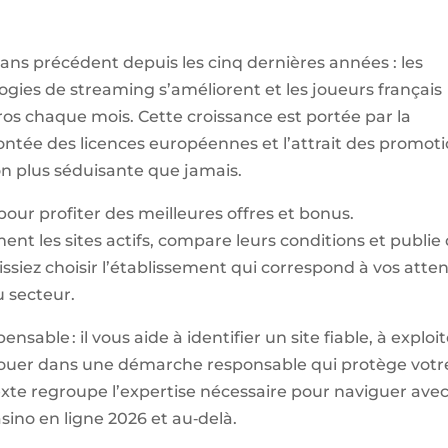
sans précédent depuis les cinq dernières années : les
logies de streaming s’améliorent et les joueurs français
os chaque mois. Cette croissance est portée par la
tée des licences européennes et l’attrait des promot
n plus séduisante que jamais.
pour profiter des meilleures offres et bonus.
t les sites actifs, compare leurs conditions et publie
ssiez choisir l’établissement qui correspond à vos atte
u secteur.
sable : il vous aide à identifier un site fiable, à exploi
 jouer dans une démarche responsable qui protège votr
texte regroupe l’expertise nécessaire pour naviguer ave
sino en ligne 2026 et au‑delà.