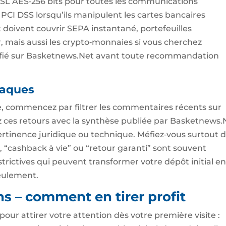
e SSL AES‑256 bits pour toutes les communications
 PCI DSS lorsqu’ils manipulent les cartes bancaires
doivent couvrir SEPA instantané, portefeuilles
, mais aussi les crypto‑monnaies si vous cherchez
ifié sur Basketnews.Net avant toute recommandation
rnaques
, commencez par filtrer les commentaires récents sur
z ces retours avec la synthèse publiée par Basketnews.
ertinence juridique ou technique. Méfiez‑vous surtout 
”, “cashback à vie” ou “retour garanti” sont souvent
rictives qui peuvent transformer votre dépôt initial e
seulement.
s – comment en tirer profit
pour attirer votre attention dès votre première visite :