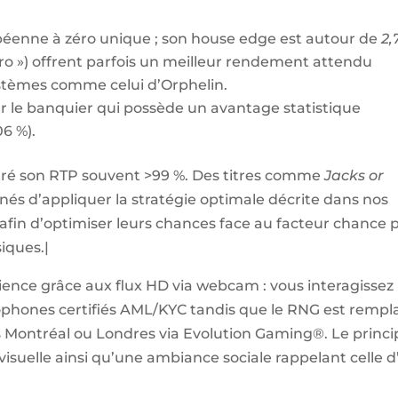
opéenne à zéro unique ; son house edge est autour de
2,
zéro ») offrent parfois un meilleur rendement attendu
ystèmes comme celui d’Orphelin.
r le banquier qui possède un avantage statistique
6 %).
gré son RTP souvent >99 %. Des titres comme
Jacks or
nés d’appliquer la stratégie optimale décrite dans nos
afin d’optimiser leurs chances face au facteur chance 
iques.|
érience grâce aux flux HD via webcam : vous interagissez
ophones certifiés AML/KYC tandis que le RNG est rempl
s Montréal ou Londres via Evolution Gaming®. Le princi
isuelle ainsi qu’une ambiance sociale rappelant celle d