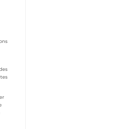
ions
 des
ntes
ter
e
c