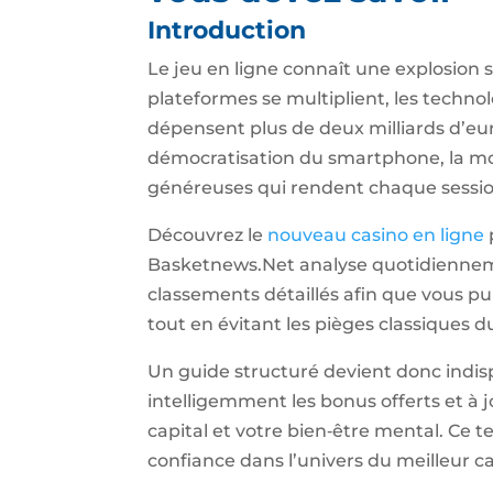
Introduction
Le jeu en ligne connaît une explosion 
plateformes se multiplient, les techno
dépensent plus de deux milliards d’eur
démocratisation du smartphone, la mon
généreuses qui rendent chaque sessio
Découvrez le
nouveau casino en ligne
Basketnews.Net analyse quotidiennemen
classements détaillés afin que vous pui
tout en évitant les pièges classiques d
Un guide structuré devient donc indispen
intelligemment les bonus offerts et à
capital et votre bien‑être mental. Ce 
confiance dans l’univers du meilleur ca