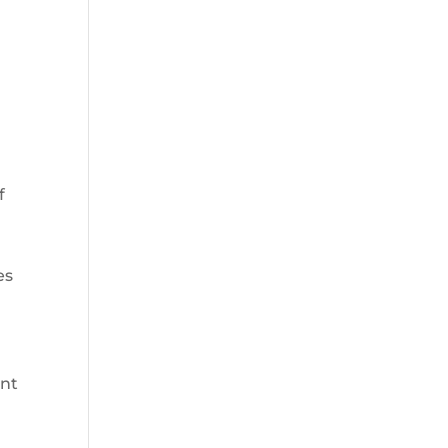
f
es
ent