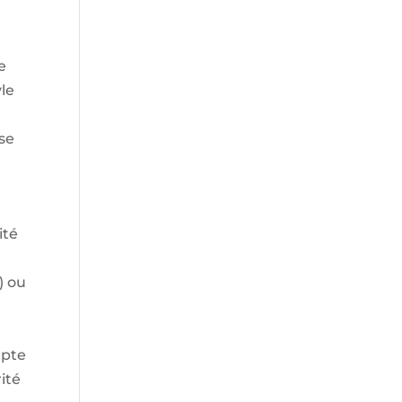
e
yle
ise
ité
) ou
mpte
ité