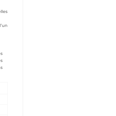
lles
d’un
es
es
ns