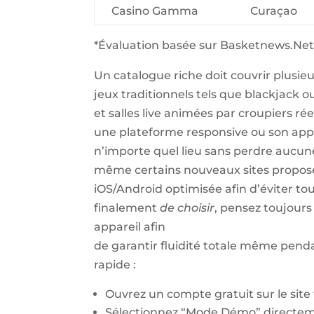
Casino Gamma
Curaçao
*Évaluation basée sur Basketnews.Net 
Un catalogue riche doit couvrir plusieu
jeux traditionnels tels que blackjack o
et salles live animées par croupiers ré
une plateforme responsive ou son appl
n’importe quel lieu sans perdre aucune
même certains nouveaux sites propos
iOS/Android optimisée afin d’éviter tou
finalement
de choisir
, pensez toujour
appareil afin
de garantir fluidité totale même penda
rapide :
Ouvrez un compte gratuit sur le site
Sélectionnez “Mode Démo” directeme