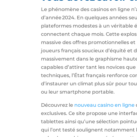
Le phénomène des casinos en ligne n’
d’année 2024. En quelques années seu
plateformes modestes à un véritable éc
connectent chaque mois. Cette explosion
massive des offres promotionnelles et
joueurs français soucieux d’équité et d
massivement dans le graphisme haute d
capables d’attirer tant les novices que
techniques, l’État français renforce 
d’instaurer un climat plus sûr pour to
ou leur smartphone portable.
Découvrez le
nouveau casino en ligne
exclusives. Ce site propose une inter
tablettes ainsi qu’une sélection poin
qui l’ont testé soulignent notamment la