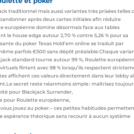
oulette et poker
k traditionnel mais aussi variantes très prisées telles
andonner après deux cartes initiales afin réduire
te européenne domine désormais face aux tables
ant le house edge autour 2,70 % contre 5,26 % pour sa
ssante du poker Texas Hold’em online se traduit par
t même parfois €500 sans dépôt préalable.Chaque varia
jack standard tourne autour 99 %, Roulette européen
virtuels flirtent avec 98 % lorsqu’ils respectent stricte
es affichent ces valeurs directement dans leur lobby a
nt.Le secret reste néanmoins simple : maîtrisez toujour
mité pour Blackjack Surrender,
re pour Roulette européenne,
e vous jouez au poker.– ces petites habitudes permette
tre espérance théorique sans recourir à aucun système