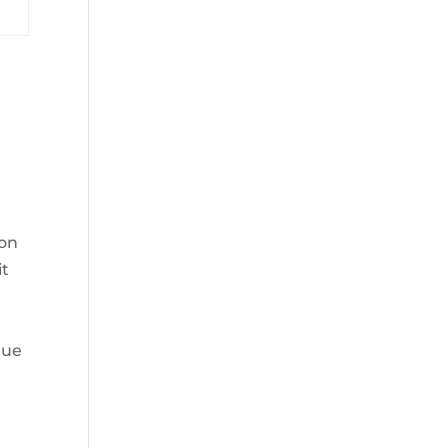
ion
it
que