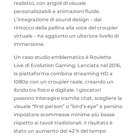
realistici, con angoli di visuale
personalizzabili e animazioni fluide.
L’integrazione di sound design – dal
rintocco della pallina alla voce del croupier
virtuale – ha aggiunto un ulteriore livello di
immersione.
Un caso studio emblematico è Roulette
Live di Evolution Gaming. Lanciata nel 2016,
la piattaforma combina streaming HD a
1080p con un croupier reale, creando un
ibrido tra fisico e digitale. I giocatori
possono interagire tramite chat, scegliere la
visuale “first‑person” o “bird’s‑eye” e persino
impostare scommesse minime più basse
rispetto ai tavoli tradizionali. Il risultato è
stato un aumento del 42 % del tempo