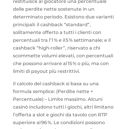
restituisce al giocatore una percentuale
delle perdite nette sostenute in un
determinato periodo. Esistono due varianti
principali: il cashback “standard”,
solitamente offerto a tutti i clienti con
percentuali tra l’1 % e il 5 % settimanale; e il
cashback “high‑roller”, riservato a chi
scommette volumi elevati, con percentuali
che possono arrivare al 15 % o più, ma con
limiti di payout più restrittivi.
Il calcolo del cashback si basa su una
formula semplice: (Perdite nette ×
Percentuale) – Limite massimo. Alcuni
casinò includono tutti i giochi, altri limitano
l’offerta a slot e giochi da tavolo con RTP
superiore al 96 %. Le condizioni possono