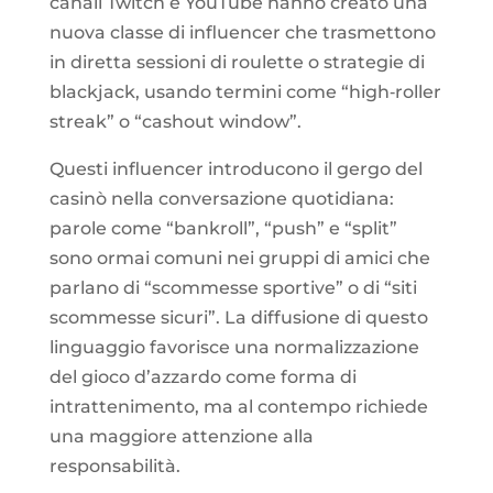
canali Twitch e YouTube hanno creato una
nuova classe di influencer che trasmettono
in diretta sessioni di roulette o strategie di
blackjack, usando termini come “high‑roller
streak” o “cashout window”.
Questi influencer introducono il gergo del
casinò nella conversazione quotidiana:
parole come “bankroll”, “push” e “split”
sono ormai comuni nei gruppi di amici che
parlano di “scommesse sportive” o di “siti
scommesse sicuri”. La diffusione di questo
linguaggio favorisce una normalizzazione
del gioco d’azzardo come forma di
intrattenimento, ma al contempo richiede
una maggiore attenzione alla
responsabilità.