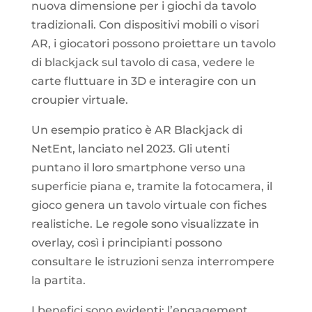
nuova dimensione per i giochi da tavolo
tradizionali. Con dispositivi mobili o visori
AR, i giocatori possono proiettare un tavolo
di blackjack sul tavolo di casa, vedere le
carte fluttuare in 3D e interagire con un
croupier virtuale.
Un esempio pratico è AR Blackjack di
NetEnt, lanciato nel 2023. Gli utenti
puntano il loro smartphone verso una
superficie piana e, tramite la fotocamera, il
gioco genera un tavolo virtuale con fiches
realistiche. Le regole sono visualizzate in
overlay, così i principianti possono
consultare le istruzioni senza interrompere
la partita.
I benefici sono evidenti: l’engagement