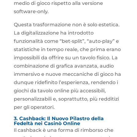
medio di gioco rispetto alla versione
software‑only.
Questa trasformazione non è solo estetica.
La digitalizzazione ha introdotto
funzionalità come “bet‑split”, “auto‑play” e
statistiche in tempo reale, che prima erano
impossibili da offrire su un tavolo fisico. La
combinazione di grafica avanzata, audio
immersivo e nuove meccaniche di gioco ha
dunque ridefinito l’esperienza, rendendo i
giochi da tavolo online più accessibili,
personalizzabili e, soprattutto, più redditizi
per gli operatori.
3. Cashback: Il Nuovo Pilastro della
Fedeltà nei Casinò Online
Il cashback è una forma di rimborso che