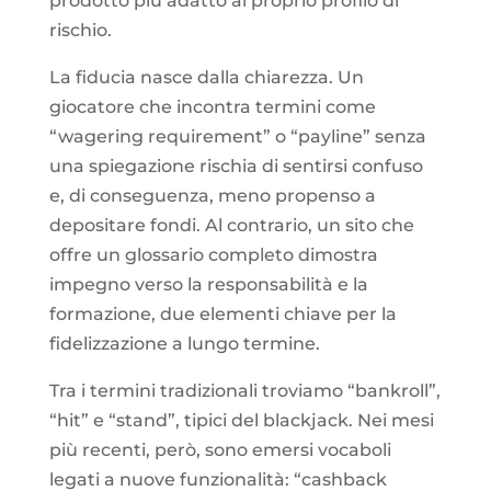
prodotto più adatto al proprio profilo di
rischio.
La fiducia nasce dalla chiarezza. Un
giocatore che incontra termini come
“wagering requirement” o “payline” senza
una spiegazione rischia di sentirsi confuso
e, di conseguenza, meno propenso a
depositare fondi. Al contrario, un sito che
offre un glossario completo dimostra
impegno verso la responsabilità e la
formazione, due elementi chiave per la
fidelizzazione a lungo termine.
Tra i termini tradizionali troviamo “bankroll”,
“hit” e “stand”, tipici del blackjack. Nei mesi
più recenti, però, sono emersi vocaboli
legati a nuove funzionalità: “cashback