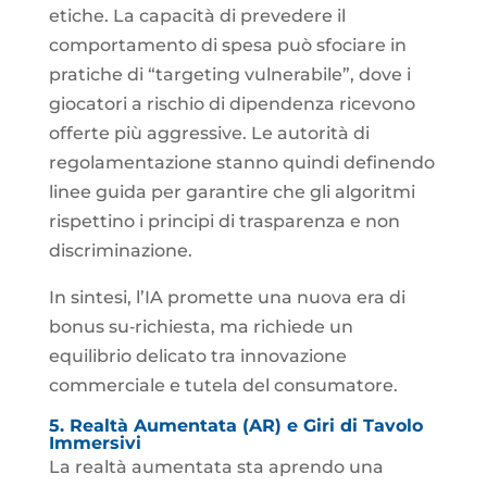
etiche. La capacità di prevedere il
comportamento di spesa può sfociare in
pratiche di “targeting vulnerabile”, dove i
giocatori a rischio di dipendenza ricevono
offerte più aggressive. Le autorità di
regolamentazione stanno quindi definendo
linee guida per garantire che gli algoritmi
rispettino i principi di trasparenza e non
discriminazione.
In sintesi, l’IA promette una nuova era di
bonus su‑richiesta, ma richiede un
equilibrio delicato tra innovazione
commerciale e tutela del consumatore.
5. Realtà Aumentata (AR) e Giri di Tavolo
Immersivi
La realtà aumentata sta aprendo una