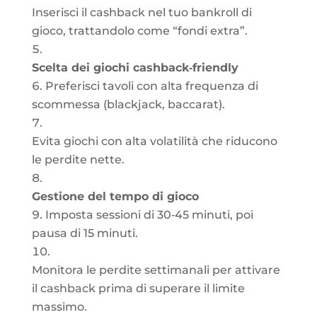
Inserisci il cashback nel tuo bankroll di
gioco, trattandolo come “fondi extra”.
Scelta dei giochi cashback‑friendly
Preferisci tavoli con alta frequenza di
scommessa (blackjack, baccarat).
Evita giochi con alta volatilità che riducono
le perdite nette.
Gestione del tempo di gioco
Imposta sessioni di 30‑45 minuti, poi
pausa di 15 minuti.
Monitora le perdite settimanali per attivare
il cashback prima di superare il limite
massimo.