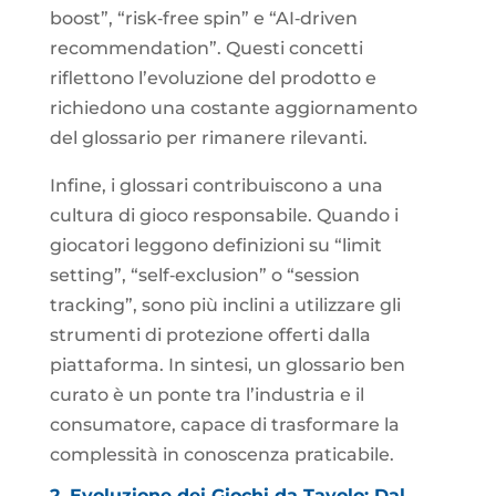
boost”, “risk‑free spin” e “AI‑driven
recommendation”. Questi concetti
riflettono l’evoluzione del prodotto e
richiedono una costante aggiornamento
del glossario per rimanere rilevanti.
Infine, i glossari contribuiscono a una
cultura di gioco responsabile. Quando i
giocatori leggono definizioni su “limit
setting”, “self‑exclusion” o “session
tracking”, sono più inclini a utilizzare gli
strumenti di protezione offerti dalla
piattaforma. In sintesi, un glossario ben
curato è un ponte tra l’industria e il
consumatore, capace di trasformare la
complessità in conoscenza praticabile.
2. Evoluzione dei Giochi da Tavolo: Dal