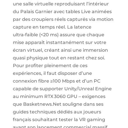
une salle virtuelle reproduisant l’intérieur
du Palais Garnier avec tables Live animées
par des croupiers réels capturés via motion
capture en temps réel. La latence
ultra‑faible (<20 ms) assure que chaque
mise apparaît instantanément sur votre
écran virtuel, créant ainsi une immersion
quasi physique tout en restant chez soi.
Pour profiter pleinement de ces
expériences, il faut disposer d’une
connexion fibre ≥100 Mbps et d’un PC
capable de supporter Unity/Unreal Engine
au minimum RTX 3060 GPU – exigences
que Basketnews.Net souligne dans ses
guides techniques dédiés aux joueurs
français souhaitant tester la VR gaming
avant son lancement commercial massif