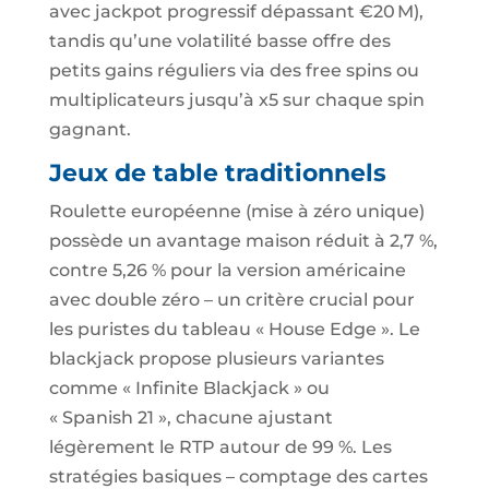
avec jackpot progressif dépassant €20 M),
tandis qu’une volatilité basse offre des
petits gains réguliers via des free spins ou
multiplicateurs jusqu’à x5 sur chaque spin
gagnant.
Jeux de table traditionnels
Roulette européenne (mise à zéro unique)
possède un avantage maison réduit à 2,7 %,
contre 5,26 % pour la version américaine
avec double zéro – un critère crucial pour
les puristes du tableau « House Edge ». Le
blackjack propose plusieurs variantes
comme « Infinite Blackjack » ou
« Spanish 21 », chacune ajustant
légèrement le RTP autour de 99 %. Les
stratégies basiques – comptage des cartes