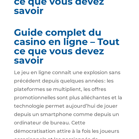
ce que vous devez
savoir
Guide complet du
casino en ligne – Tout
ce que vous devez
savoir
Le jeu en ligne connaît une explosion sans
précédent depuis quelques années : les
plateformes se multiplient, les offres
promotionnelles sont plus alléchantes et la
technologie permet aujourd’hui de jouer
depuis un smartphone comme depuis un
ordinateur de bureau. Cette
démocratisation attire à la fois les joueurs