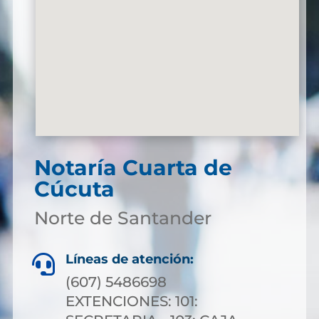
Notaría Cuarta de
Cúcuta
Norte de Santander
Líneas de atención:

(607) 5486698
EXTENCIONES: 101: