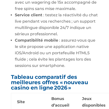
avec un wagering de 15x accompagné de
free spins sans mise maximale.
Service client
: testez la réactivité du chat
live pendant vos recherches ; un support
multilingue disponible 24/7 indique un
sérieux professionnel.
Compatibilité mobile
: assurez‑vous que
le site propose une application native
iOS/Android ou un portefeuille HTML5
fluide ; cela évite les plantages lors des
sessions sur smartphone.
Tableau comparatif des
meilleures offres « nouveau
casino en ligne 2026 »
Bonus
Jeux
Site
d’accueil
disponibles