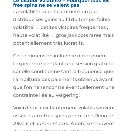
Le facteur volatilité – Pourquoi tous les
free spins ne se valent pas
La volatilité décrit comment un jeu
distribue ses gains au fil du temps : faible
volatilité → petites victoires fréquentes ;
haute volatilité → gros jackpots rares mais
potentiellement très lucratifs.
Cette dimension influence directement
l’expérience pendant une session gratuite
car elle conditionne tant la fréquence que
l’amplitude des paiements obtenus avant
que l’on ne rencontre éventuellement une
contrainte liée au wagering.
Voici deux jeux hautement volatils souvent
associés aux free spins premium :
Dead or
Alive II
et
Jammin’ Jars
. À côté se trouvent