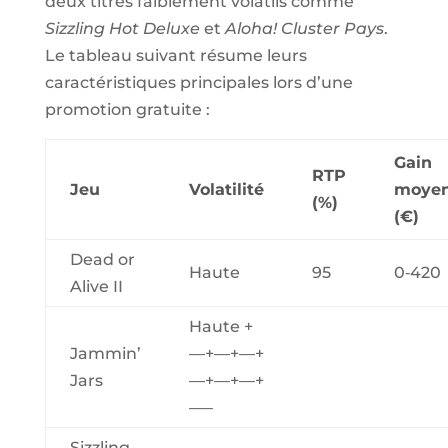
deux titres faiblement volatils comme
Sizzling Hot Deluxe
et
Aloha! Cluster Pays
.
Le tableau suivant résume leurs
caractéristiques principales lors d’une
promotion gratuite :
Gain
RTP
Jeu
Volatilité
moyen
(%)
(€)
Dead or
Haute
95
0‑420
Alive II
Haute +
Jammin’
—+—+—+
Jars
—+—+—+
—–
Sizzling