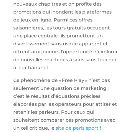
nouveaux chapitres et on profite des
promotions qui inondent les plateformes
de jeux en ligne. Parmi ces offres
saisonnières, les tours gratuits occupent
une place centrale : ils promettent un
divertissement sans risque apparent et
offrent aux joueurs l’opportunité d’explorer
de nouvelles machines à sous sans toucher
à leur bankroll.
Ce phénomène de « Free Play » n’est pas
seulement une question de marketing ;
c’est le résultat d’équations précises
élaborées par les opérateurs pour attirer et
retenir les parieurs. Pour ceux qui
souhaitent comparer ces promotions avec
un œil critique, le
site de paris sportif