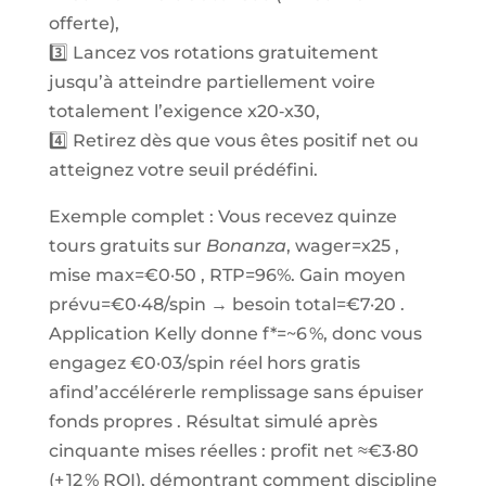
offerte),
3️⃣ Lancez vos rotations gratuitement
jusqu’à atteindre partiellement voire
totalement l’exigence x20‑x30,
4️⃣ Retirez dès que vous êtes positif net ou
atteignez votre seuil prédéfini.
Exemple complet : Vous recevez quinze
tours gratuits sur
Bonanza
, wager=x25 ,
mise max=€0·50 , RTP=96%. Gain moyen
prévu=€0·48/spin → besoin total=€7·20 .
Application Kelly donne f*=~6 %, donc vous
engagez €0·03/​spin réel hors gratis
afind’accélérerle remplissage sans épuiser
fonds propres . Résultat simulé après
cinquante mises réelles : profit net ≈€3·80
(+ 12 % ROI), démontrant comment discipline