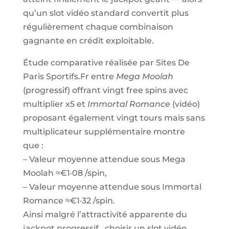
qu’un slot vidéo standard convertit plus
régulièrement chaque combinaison
gagnante en crédit exploitable.
Étude comparative réalisée par Sites De
Paris Sportifs.Fr entre
Mega Moolah
(progressif) offrant vingt free spins avec
multiplier x5 et
Immortal Romance
(vidéo)
proposant également vingt tours mais sans
multiplicateur supplémentaire montre
que :
– Valeur moyenne attendue sous Mega
Moolah ≈€1·08 /spin,
– Valeur moyenne attendue sous Immortal
Romance ≈€1·32 /spin.
Ainsi malgré l’attractivité apparente du
jackpot progressif , choisir un slot vidéo