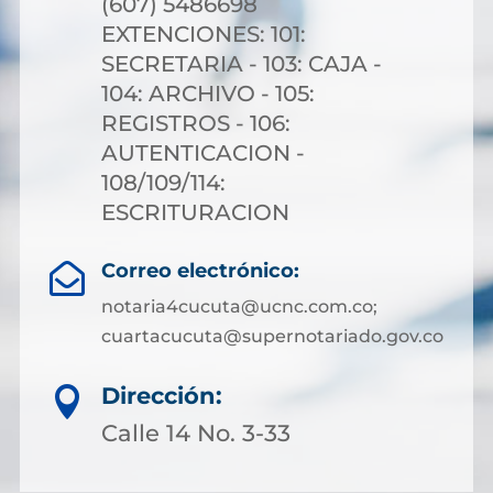
(607) 5486698
EXTENCIONES: 101:
SECRETARIA - 103: CAJA -
104: ARCHIVO - 105:
REGISTROS - 106:
AUTENTICACION -
108/109/114:
ESCRITURACION
Correo electrónico:

notaria4cucuta@ucnc.com.co;
cuartacucuta@supernotariado.gov.co
Dirección:

Calle 14 No. 3-33