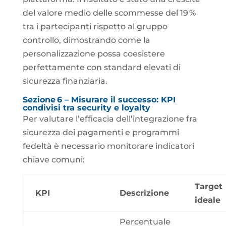
del valore medio delle scommesse del 19 %
tra i partecipanti rispetto al gruppo
controllo, dimostrando come la
personalizzazione possa coesistere
perfettamente con standard elevati di
sicurezza finanziaria.
Sezione 6 – Misurare il successo: KPI
condivisi tra security e loyalty
Per valutare l’efficacia dell’integrazione fra
sicurezza dei pagamenti e programmi
fedeltà è necessario monitorare indicatori
chiave comuni:
Target
KPI
Descrizione
ideale
Percentuale