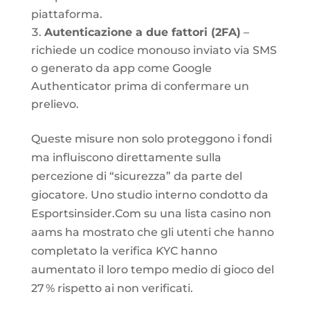
piattaforma.
Autenticazione a due fattori (2FA)
–
richiede un codice monouso inviato via SMS
o generato da app come Google
Authenticator prima di confermare un
prelievo.
Queste misure non solo proteggono i fondi
ma influiscono direttamente sulla
percezione di “sicurezza” da parte del
giocatore. Uno studio interno condotto da
Esportsinsider.Com su una lista casino non
aams ha mostrato che gli utenti che hanno
completato la verifica KYC hanno
aumentato il loro tempo medio di gioco del
27 % rispetto ai non verificati.