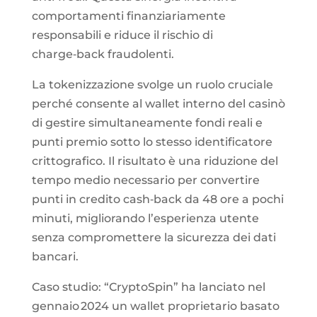
comportamenti finanziariamente
responsabili e riduce il rischio di
charge‑back fraudolenti.
La tokenizzazione svolge un ruolo cruciale
perché consente al wallet interno del casinò
di gestire simultaneamente fondi reali e
punti premio sotto lo stesso identificatore
crittografico. Il risultato è una riduzione del
tempo medio necessario per convertire
punti in credito cash‑back da 48 ore a pochi
minuti, migliorando l’esperienza utente
senza compromettere la sicurezza dei dati
bancari.
Caso studio: “CryptoSpin” ha lanciato nel
gennaio 2024 un wallet proprietario basato