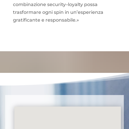
combinazione security–loyalty possa
trasformare ogni spin in un’esperienza
gratificante e responsabile.»