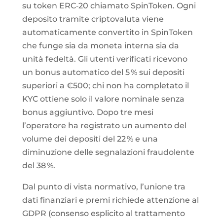
su token ERC‑20 chiamato SpinToken. Ogni
deposito tramite criptovaluta viene
automaticamente convertito in SpinToken
che funge sia da moneta interna sia da
unità fedeltà. Gli utenti verificati ricevono
un bonus automatico del 5 % sui depositi
superiori a €500; chi non ha completato il
KYC ottiene solo il valore nominale senza
bonus aggiuntivo. Dopo tre mesi
l’operatore ha registrato un aumento del
volume dei depositi del 22 % e una
diminuzione delle segnalazioni fraudolente
del 38 %.
Dal punto di vista normativo, l’unione tra
dati finanziari e premi richiede attenzione al
GDPR (consenso esplicito al trattamento