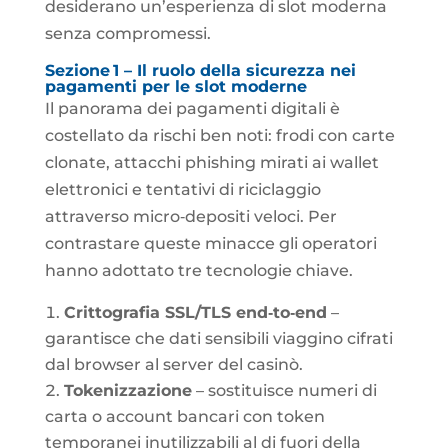
desiderano un’esperienza di slot moderna
senza compromessi.
Sezione 1 – Il ruolo della sicurezza nei
pagamenti per le slot moderne
Il panorama dei pagamenti digitali è
costellato da rischi ben noti: frodi con carte
clonate, attacchi phishing mirati ai wallet
elettronici e tentativi di riciclaggio
attraverso micro‑depositi veloci. Per
contrastare queste minacce gli operatori
hanno adottato tre tecnologie chiave.
Crittografia SSL/TLS end‑to‑end
–
garantisce che dati sensibili viaggino cifrati
dal browser al server del casinò.
Tokenizzazione
– sostituisce numeri di
carta o account bancari con token
temporanei inutilizzabili al di fuori della