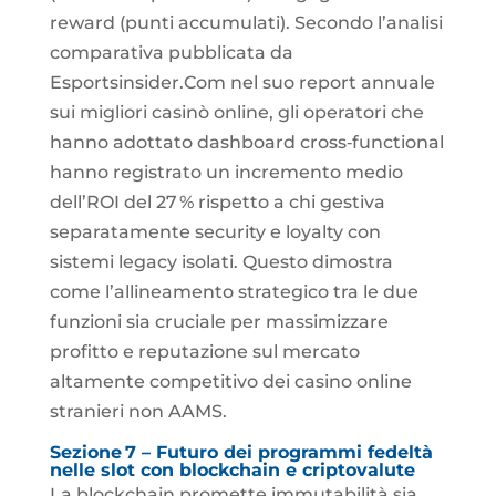
reward (punti accumulati). Secondo l’analisi
comparativa pubblicata da
Esportsinsider.Com nel suo report annuale
sui migliori casinò online, gli operatori che
hanno adottato dashboard cross‑functional
hanno registrato un incremento medio
dell’ROI del 27 % rispetto a chi gestiva
separatamente security e loyalty con
sistemi legacy isolati. Questo dimostra
come l’allineamento strategico tra le due
funzioni sia cruciale per massimizzare
profitto e reputazione sul mercato
altamente competitivo dei casino online
stranieri non AAMS.
Sezione 7 – Futuro dei programmi fedeltà
nelle slot con blockchain e criptovalute
La blockchain promette immutabilità sia