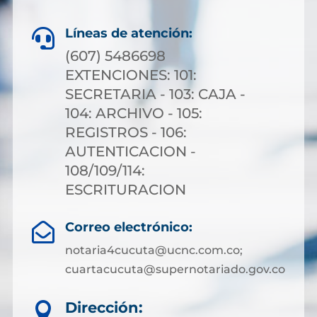
Líneas de atención:

(607) 5486698
EXTENCIONES: 101:
SECRETARIA - 103: CAJA -
104: ARCHIVO - 105:
REGISTROS - 106:
AUTENTICACION -
108/109/114:
ESCRITURACION
Correo electrónico:

notaria4cucuta@ucnc.com.co;
cuartacucuta@supernotariado.gov.co
Dirección:
