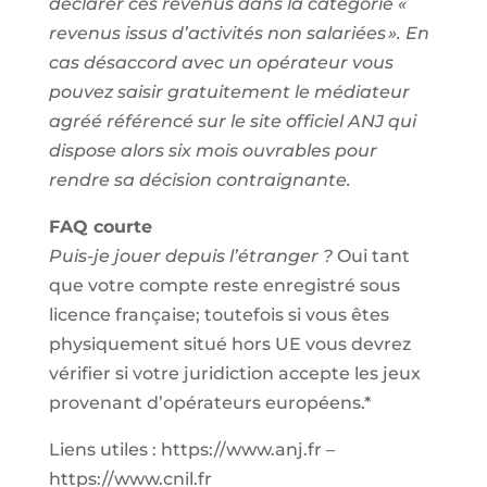
déclarer ces revenus dans la catégorie «
revenus issus d’activités non salariées ». En
cas désaccord avec un opérateur vous
pouvez saisir gratuitement le médiateur
agréé référencé sur le site officiel ANJ qui
dispose alors six mois ouvrables pour
rendre sa décision contraignante.
FAQ courte
Puis-je jouer depuis l’étranger ?
Oui tant
que votre compte reste enregistré sous
licence française; toutefois si vous êtes
physiquement situé hors UE vous devrez
vérifier si votre juridiction accepte les jeux
provenant d’opérateurs européens.*
Liens utiles : https://www.anj.fr –
https://www.cnil.fr