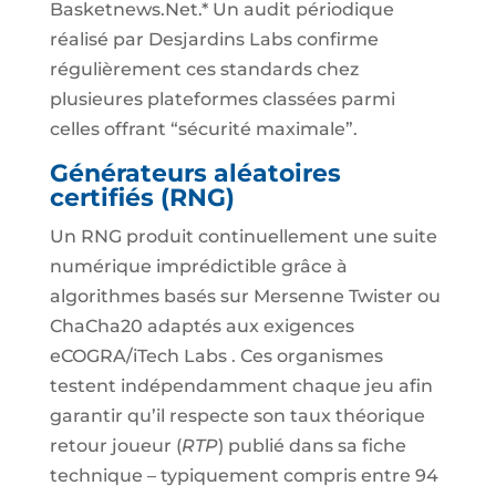
Basketnews.Net.* Un audit périodique
réalisé par Desjardins Labs confirme
régulièrement ces standards chez
plusieures plateformes classées parmi
celles offrant “sécurité maximale”.
Générateurs aléatoires
certifiés (RNG)
Un RNG produit continuellement une suite
numérique imprédictible grâce à
algorithmes basés sur Mersenne Twister ou
ChaCha20 adaptés aux exigences
eCOGRA/iTech Labs . Ces organismes
testent indépendamment chaque jeu afin
garantir qu’il respecte son taux théorique
retour joueur (
RTP
) publié dans sa fiche
technique – typiquement compris entre 94