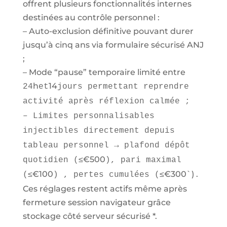
offrent plusieurs fonctionnalités internes
destinées au contrôle personnel :
– Auto-exclusion définitive pouvant durer
jusqu’à cinq ans via formulaire sécurisé ANJ
;
– Mode “pause” temporaire limité entre
h
14
24
et
jours permettant reprendre
activité après réflexion calmée ;
– Limites personnalisables
injectibles directement depuis
tableau personnel → plafond dépôt
≤€500
quotidien (
), pari maximal
≤€100
≤€300`) .
(
) , pertes cumulées (
Ces réglages restent actifs même après
fermeture session navigateur grâce
stockage côté serveur sécurisé *.