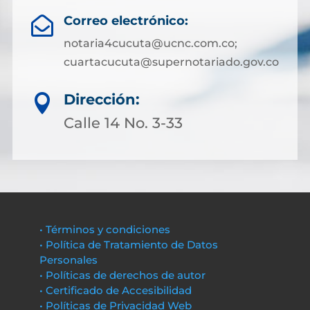
Correo electrónico:

notaria4cucuta@ucnc.com.co;
cuartacucuta@supernotariado.gov.co
Dirección:

Calle 14 No. 3-33
• Términos y condiciones
• Política de Tratamiento de Datos
Personales
• Políticas de derechos de autor
• Certificado de Accesibilidad
• Políticas de Privacidad Web