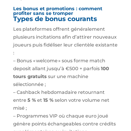
Les bonus et promotions : comment
profiter sans se tromper
Types de bonus courants
Les plateformes offrent généralement
plusieurs incitations afin d’attirer nouveaux
joueurs puis fidéliser leur clientèle existante
:
– Bonus « welcome » sous forme match
deposit allant jusqu’à €500 + parfois
100
tours gratuits
sur une machine
sélectionnée ;
– Cashback hebdomadaire retournant
entre
5 %
et
15 %
selon votre volume net
misé ;
– Programmes VIP où chaque euro joué
génère points échangeables contre crédits