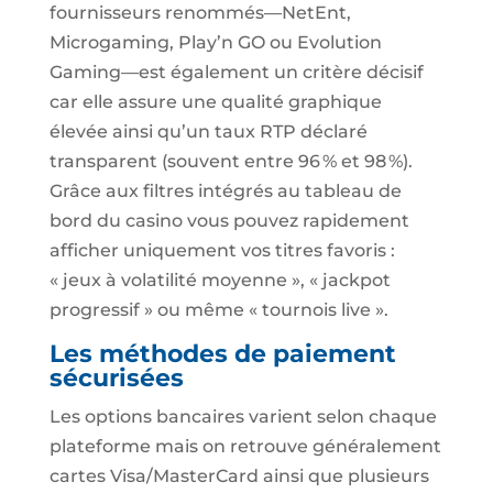
fournisseurs renommés—NetEnt,
Microgaming, Play’n GO ou Evolution
Gaming—est également un critère décisif
car elle assure une qualité graphique
élevée ainsi qu’un taux RTP déclaré
transparent (souvent entre 96 % et 98 %).
Grâce aux filtres intégrés au tableau de
bord du casino vous pouvez rapidement
afficher uniquement vos titres favoris :
« jeux à volatilité moyenne », « jackpot
progressif » ou même « tournois live ».
Les méthodes de paiement
sécurisées
Les options bancaires varient selon chaque
plateforme mais on retrouve généralement
cartes Visa/MasterCard ainsi que plusieurs