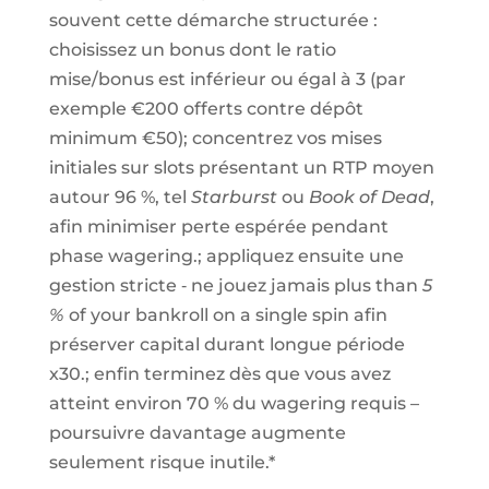
souvent cette démarche structurée :
choisissez un bonus dont le ratio
mise/bonus est inférieur ou égal à 3 (par
exemple €200 offerts contre dépôt
minimum €50); concentrez vos mises
initiales sur slots présentant un RTP moyen
autour 96 %, tel
Starburst
ou
Book of Dead
,
afin minimiser perte espérée pendant
phase wagering.; appliquez ensuite une
gestion stricte ‑ ne jouez jamais plus than
5
%
of your bankroll on a single spin afin
préserver capital durant longue période
x30.; enfin terminez dès que vous avez
atteint environ 70 % du wagering requis –
poursuivre davantage augmente
seulement risque inutile.*