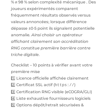
% и 98 % selon complexité mécanique . Des
joueurs expérimentés comparent
fréquemment résultats observés versus
valeurs annoncées ; lorsque différence
dépasse ±0·5 point ils signalent potentielle
anomalie
. Ainsi choisir un opérateur
affichant clairement son accréditation
RNG constitue première barrière contre
triche digitale
.
Checklist – 10 points à vérifier avant votre
première mise
1️⃣ Licence officielle affichée clairement
2️⃣ Certificat SSL actif (
)
https://
3️⃣ Certification RNG visible (eCOGRA/GLI)
4️⃣ Liste exhaustive fournisseurs logiciels
5️⃣ Options dépôt/retrait sécurisées &