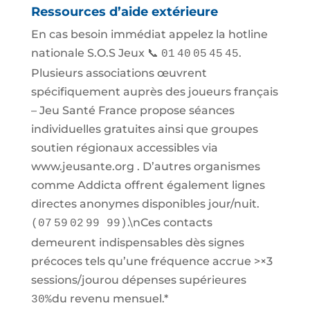
Ressources d’aide extérieure
En cas besoin immédiat appelez la hotline
nationale S.O.S Jeux 📞
.
01 40 05 45 45
Plusieurs associations œuvrent
spécifiquement auprès des joueurs français
­– Jeu Santé France propose séances
individuelles gratuites ainsi que groupes
soutien régionaux accessibles via
www.jeusante.org . D’autres organismes
comme Addicta offrent également lignes
directes anonymes disponibles jour/nuit.
.\nCes contacts
(07 59 02 99 99)
demeurent indispensables dès signes
précoces tels qu’une fréquence accrue >×3
sessions/jour​ou dépenses supérieures
du revenu mensuel.*
30%