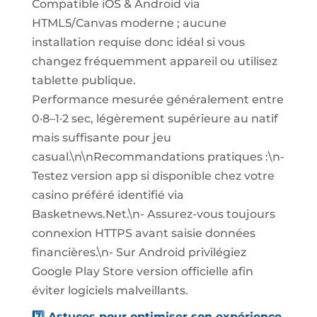
Compatible iOS & Android via
HTML5/Canvas moderne ; aucune
installation requise donc idéal si vous
changez fréquemment appareil ou utilisez
tablette publique.
Performance mesurée généralement entre
0·8–1·2 sec, légèrement supérieure au natif
mais suffisante pour jeu
casual.\n\nRecommandations pratiques :\n-
Testez version app si disponible chez votre
casino préféré identifié via
Basketnews.Net.\n- Assurez-vous toujours
connexion HTTPS avant saisie données
financières.\n- Sur Android privilégiez
Google Play Store version officielle afin
éviter logiciels malveillants.
7️⃣ Astuces pour optimiser son expérience