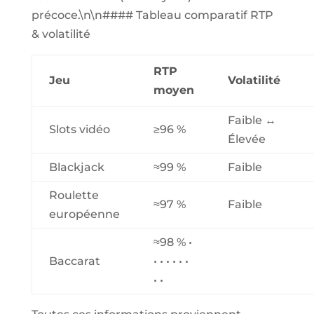
précoce.\n\n#### Tableau comparatif RTP
& volatilité
RTP
Jeu
Volatilité
moyen
Faible ↔︎
Slots vidéo
≥96 %
Élevée
Blackjack
≈99 %
Faible
Roulette
≈97 %
Faible
européenne
≈98 % •
Baccarat
• • • • • •
• •