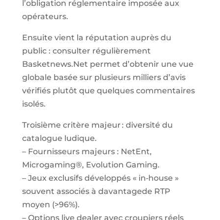
l’obligation réglementaire imposée aux
opérateurs.
Ensuite vient la réputation auprès du
public : consulter régulièrement
Basketnews.Net permet d’obtenir une vue
globale basée sur plusieurs milliers d’avis
vérifiés plutôt que quelques commentaires
isolés.
Troisième critère majeur : diversité du
catalogue ludique.
– Fournisseurs majeurs : NetEnt,
Microgaming®, Evolution Gaming.
– Jeux exclusifs développés « in‑house »
souvent associés à davantagede RTP
moyen (>96%).
– Options live dealer avec croupiers réels