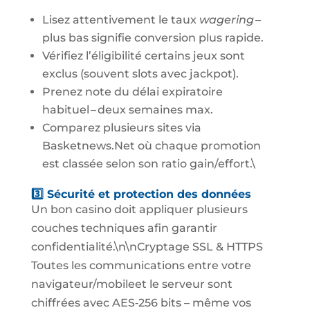
Lisez attentivement le taux
wagering
–
plus bas signifie conversion plus rapide.
Vérifiez l’éligibilité certains jeux sont
exclus (souvent slots avec jackpot).
Prenez note du délai expiratoire
habituel – deux semaines max.
Comparez plusieurs sites via
Basketnews.Net où chaque promotion
est classée selon son ratio gain/effort.\
3️⃣ Sécurité et protection des données
Un bon casino doit appliquer plusieurs
couches techniques afin garantir
confidentialité.\n\nCryptage SSL & HTTPS
Toutes les communications entre votre
navigateur/mobile​et le serveur sont
chiffrées avec AES‑256 bits – même vos