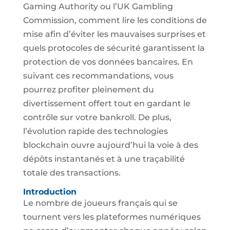
Gaming Authority ou l’UK Gambling
Commission, comment lire les conditions de
mise afin d’éviter les mauvaises surprises et
quels protocoles de sécurité garantissent la
protection de vos données bancaires. En
suivant ces recommandations, vous
pourrez profiter pleinement du
divertissement offert tout en gardant le
contrôle sur votre bankroll. De plus,
l’évolution rapide des technologies
blockchain ouvre aujourd’hui la voie à des
dépôts instantanés et à une traçabilité
totale des transactions.
Introduction
Le nombre de joueurs français qui se
tournent vers les plateformes numériques