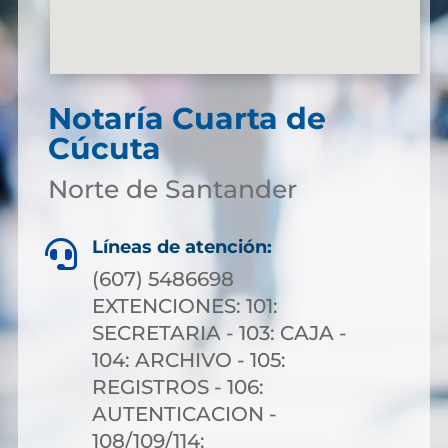
Notaría Cuarta de
Cúcuta
Norte de Santander
Líneas de atención:

(607) 5486698
EXTENCIONES: 101:
SECRETARIA - 103: CAJA -
104: ARCHIVO - 105:
REGISTROS - 106:
AUTENTICACION -
108/109/114: