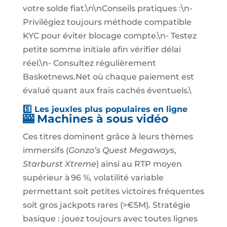
votre solde fiat.\n\nConseils pratiques :\n-
Privilégiez toujours méthode compatible
KYC pour éviter blocage compte.\n- Testez
petite somme initiale afin vérifier délai
réel.\n- Consultez régulièrement
Basketnews.Net où chaque paiement est
évalué quant aux frais cachés éventuels.\
5️⃣ Les jeuxles plus populaires en ligne
🎰 Machines à sous vidéo
Ces titres dominent grâce à leurs thèmes
immersifs (
Gonzo’s Quest Megaways
,
Starburst Xtreme
) ainsi au RTP moyen
supérieur à 96 %, volatilité variable
permettant soit petites victoires fréquentes
soit gros jackpots rares (>€5M). Stratégie
basique : jouez toujours avec toutes lignes