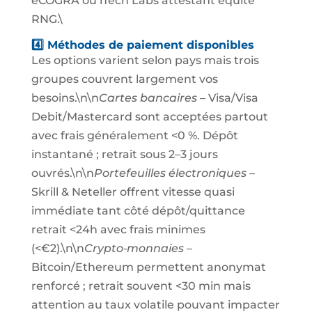
eCOGRA ou iTech Labs attestant équité
RNG.\
4️⃣ Méthodes de paiement disponibles
Les options varient selon pays mais trois
groupes couvrent largement vos
besoins.\n\n
Cartes bancaires
– Visa/Visa
Debit/Mastercard sont acceptées partout
avec frais généralement <0 %. Dépôt
instantané ; retrait sous 2–3 jours
ouvrés.\n\n
Portefeuilles électroniques
–
Skrill & Neteller offrent vitesse quasi
immédiate tant côté dépôt/quittance
retrait <24h avec frais minimes
(<€2).\n\n
Crypto‑monnaies
–
Bitcoin/Ethereum permettent anonymat
renforcé ; retrait souvent <30 min mais
attention au taux volatile pouvant impacter