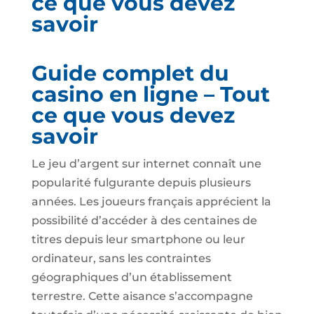
ce que vous devez
savoir
Guide complet du
casino en ligne – Tout
ce que vous devez
savoir
Le jeu d’argent sur internet connaît une
popularité fulgurante depuis plusieurs
années. Les joueurs français apprécient la
possibilité d’accéder à des centaines de
titres depuis leur smartphone ou leur
ordinateur, sans les contraintes
géographiques d’un établissement
terrestre. Cette aisance s’accompagne