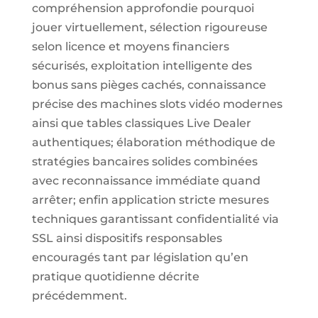
compréhension approfondie pourquoi
jouer virtuellement, sélection rigoureuse
selon licence et moyens financiers
sécurisés, exploitation intelligente des
bonus sans pièges cachés, connaissance
précise des machines slots vidéo modernes
ainsi que tables classiques Live Dealer
authentiques; élaboration méthodique de
stratégies bancaires solides combinées
avec reconnaissance immédiate quand
arrêter; enfin application stricte mesures
techniques garantissant confidentialité via
SSL ainsi dispositifs responsables
encouragés tant par législation qu’en
pratique quotidienne décrite
précédemment.