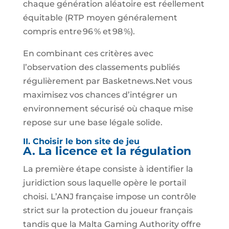
chaque génération aléatoire est réellement
équitable (RTP moyen généralement
compris entre 96 % et 98 %).
En combinant ces critères avec
l’observation des classements publiés
régulièrement par Basketnews.Net vous
maximisez vos chances d’intégrer un
environnement sécurisé où chaque mise
repose sur une base légale solide.
II. Choisir le bon site de jeu
A. La licence et la régulation
La première étape consiste à identifier la
juridiction sous laquelle opère le portail
choisi. L’ANJ française impose un contrôle
strict sur la protection du joueur français
tandis que la Malta Gaming Authority offre