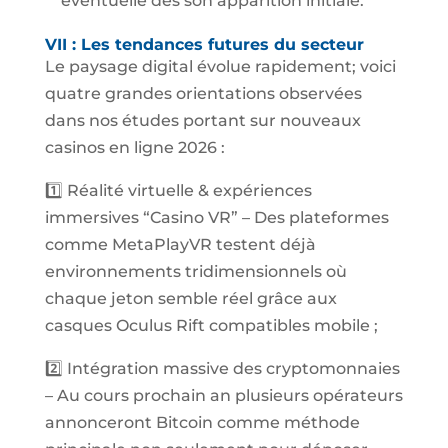
éventuelle dès son apparition initiale.
VII : Les tendances futures du secteur
Le paysage digital évolue rapidement; voici
quatre grandes orientations observées
dans nos études portant sur nouveaux
casinos en ligne 2026 :
1️⃣ Réalité virtuelle & expériences
immersives “Casino VR” – Des plateformes
comme MetaPlayVR testent déjà
environnements tridimensionnels où
chaque jeton semble réel grâce aux
casques Oculus Rift compatibles mobile ;
2️⃣ Intégration massive des cryptomonnaies
– Au cours prochain an plusieurs opérateurs
annonceront Bitcoin comme méthode