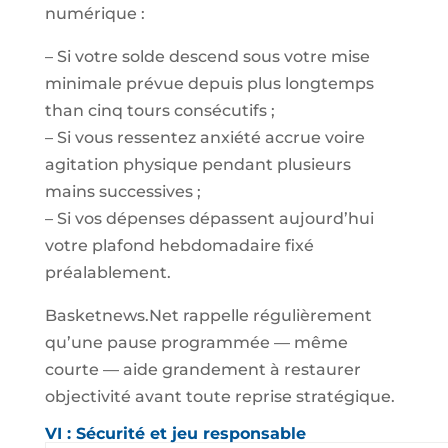
numérique :
– Si votre solde descend sous votre mise
minimale prévue depuis plus longtemps
than cinq tours consécutifs ;
– Si vous ressentez anxiété accrue voire
agitation physique pendant plusieurs
mains successives ;
– Si vos dépenses dépassent aujourd’hui
votre plafond hebdomadaire fixé
préalablement.
Basketnews.Net rappelle régulièrement
qu’une pause programmée — même
courte — aide grandement à restaurer
objectivité avant toute reprise stratégique.
VI : Sécurité et jeu responsable