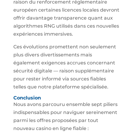
raison du renforcement réglementaire
européen certaines licences locales devront
offrir davantage transparence quant aux
algorithmes RNG utilisés dans ces nouvelles
expériences immersives.
Ces évolutions promettent non seulement
plus divers divertissements mais
également exigences accrues concernant
sécurité digitale — raison supplémentaire
pour rester informé via sources fiables
telles que notre plateforme spécialisée.
Conclusion
Nous avons parcouru ensemble sept piliers
indispensables pour naviguer sereinement
parmi les offres proposées par tout
nouveau casino en ligne fiable :