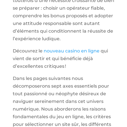
toutefois d’une nécessité croissante de bien
se préparer : choisir un opérateur fiable,
comprendre les bonus proposés et adopter
une attitude responsable sont autant
d’éléments qui conditionnent la réussite de
l’expérience ludique.
Découvrez le
nouveau casino en ligne
qui
vient de sortir et qui bénéficie déjà
d’excellentes critiques !
Dans les pages suivantes nous
décomposerons sept axes essentiels pour
tout passionné ou néophyte désireux de
naviguer sereinement dans cet univers
numérique. Nous aborderons les raisons
fondamentales du jeu en ligne, les critères
pour sélectionner un site sûr, les différents