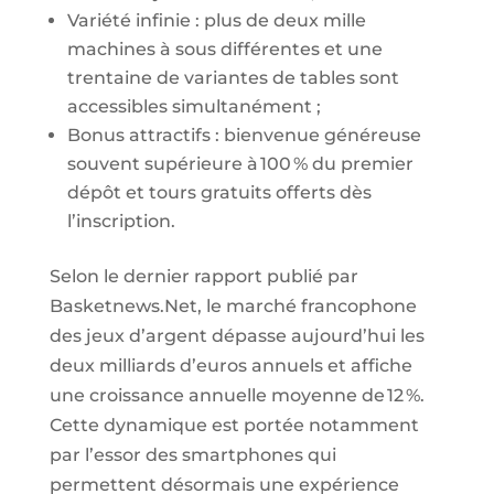
Variété infinie : plus de deux mille
machines à sous différentes et une
trentaine de variantes de tables sont
accessibles simultanément ;
Bonus attractifs : bienvenue généreuse
souvent supérieure à 100 % du premier
dépôt et tours gratuits offerts dès
l’inscription.
Selon le dernier rapport publié par
Basketnews.Net, le marché francophone
des jeux d’argent dépasse aujourd’hui les
deux milliards d’euros annuels et affiche
une croissance annuelle moyenne de 12 %.
Cette dynamique est portée notamment
par l’essor des smartphones qui
permettent désormais une expérience