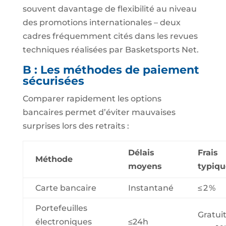
souvent davantage de flexibilité au niveau
des promotions internationales – deux
cadres fréquemment cités dans les revues
techniques réalisées par Basketsports Net.
B : Les méthodes de paiement
sécurisées
Comparer rapidement les options
bancaires permet d’éviter mauvaises
surprises lors des retraits :
Délais
Frais
Méthode
moyens
typiqu
Carte bancaire
Instantané
≤ 2 %
Portefeuilles
Gratui
électroniques
≤24h