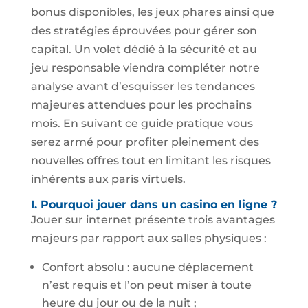
bonus disponibles, les jeux phares ainsi que
des stratégies éprouvées pour gérer son
capital. Un volet dédié à la sécurité et au
jeu responsable viendra compléter notre
analyse avant d’esquisser les tendances
majeures attendues pour les prochains
mois. En suivant ce guide pratique vous
serez armé pour profiter pleinement des
nouvelles offres tout en limitant les risques
inhérents aux paris virtuels.
I. Pourquoi jouer dans un casino en ligne ?
Jouer sur internet présente trois avantages
majeurs par rapport aux salles physiques :
Confort absolu : aucune déplacement
n’est requis et l’on peut miser à toute
heure du jour ou de la nuit ;