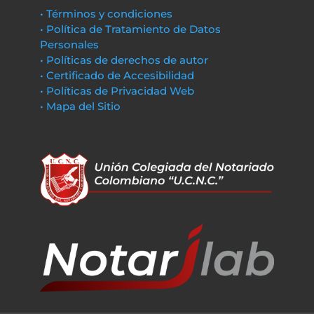
• Términos y condiciones
• Política de Tratamiento de Datos
Personales
• Políticas de derechos de autor
• Certificado de Accesibilidad
• Políticas de Privacidad Web
• Mapa del Sitio