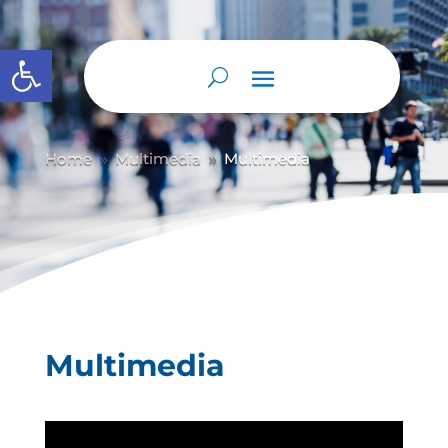
Abrir barra de herramientas
Home
Multimedia
Multimedia
9
9
Multimedia