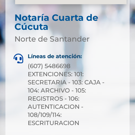
Notaría Cuarta de
Cúcuta
Norte de Santander
Líneas de atención:

(607) 5486698
EXTENCIONES: 101:
SECRETARIA - 103: CAJA -
104: ARCHIVO - 105:
REGISTROS - 106:
AUTENTICACION -
108/109/114:
ESCRITURACION