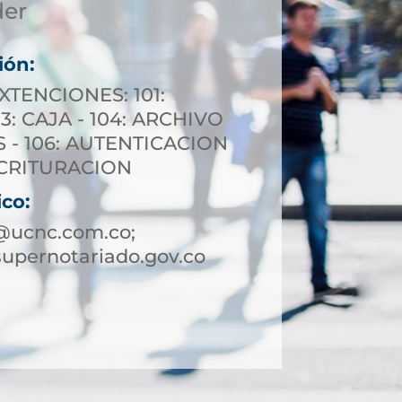
der
ión:
XTENCIONES: 101:
3: CAJA - 104: ARCHIVO
S - 106: AUTENTICACION
ESCRITURACION
ico:
@ucnc.com.co;
upernotariado.gov.co