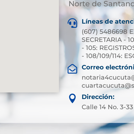
Norte de Santan
Líneas de atenc

(607) 5486698 E
SECRETARIA - 10
- 105: REGISTRO
- 108/109/114: 
Correo electrón

notaria4cucuta
cuartacucuta@s
Dirección:

Calle 14 No. 3-33