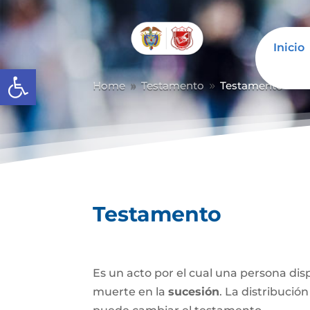
Inicio
Abrir barra de herramientas
Home
Testamento
Testamento
9
9
Testamento
Es un acto por el cual una persona di
muerte en la
sucesión
. La distribución