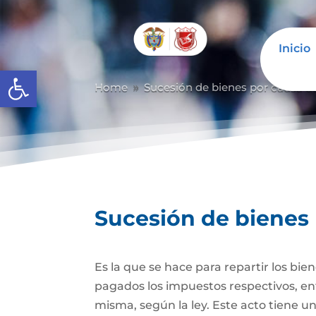
Inicio
Abrir barra de herramientas
Home
Sucesión de bienes por causa d
9
Sucesión de bienes
Es la que se hace para repartir los bie
pagados los impuestos respectivos, ent
misma, según la ley. Este acto tiene un 