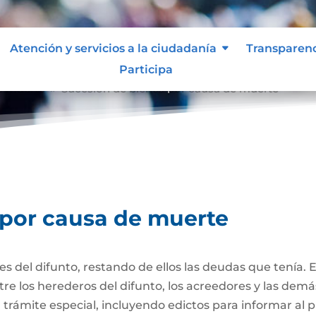
Atención y servicios a la ciudadanía
Transparen
Participa
e muerte
Sucesión de bienes por causa de muerte
9
 por causa de muerte
nes del difunto, restando de ellos las deudas que tenía. 
re los herederos del difunto, los acreedores y las dem
trámite especial, incluyendo edictos para informar al púb