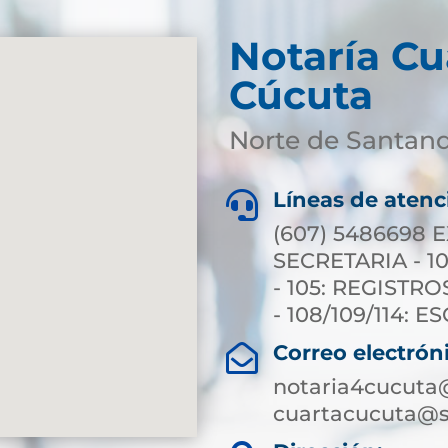
Notaría Cu
Cúcuta
Norte de Santan
Líneas de atenc

(607) 5486698 E
SECRETARIA - 10
- 105: REGISTRO
- 108/109/114: 
Correo electrón

notaria4cucuta
cuartacucuta@s