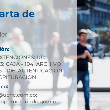
arta de
der
ión:
XTENCIONES: 101:
3: CAJA - 104: ARCHIVO
S - 106: AUTENTICACION
ESCRITURACION
ico:
@ucnc.com.co;
upernotariado.gov.co