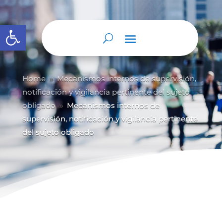
Abrir barra de herramientas
Home
Mecanismos internos de supervisión,
9
notificación y vigilancia pertinente del sujeto
obligado
Mecanismos internos de
9
supervisión, notificación y vigilancia pertinente
del sujeto obligado