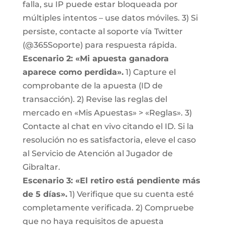
falla, su IP puede estar bloqueada por
múltiples intentos – use datos móviles. 3) Si
persiste, contacte al soporte vía Twitter
(@365Soporte) para respuesta rápida.
Escenario 2: «Mi apuesta ganadora
aparece como perdida».
1) Capture el
comprobante de la apuesta (ID de
transacción). 2) Revise las reglas del
mercado en «Mis Apuestas» > «Reglas». 3)
Contacte al chat en vivo citando el ID. Si la
resolución no es satisfactoria, eleve el caso
al Servicio de Atención al Jugador de
Gibraltar.
Escenario 3: «El retiro está pendiente más
de 5 días».
1) Verifique que su cuenta esté
completamente verificada. 2) Compruebe
que no haya requisitos de apuesta