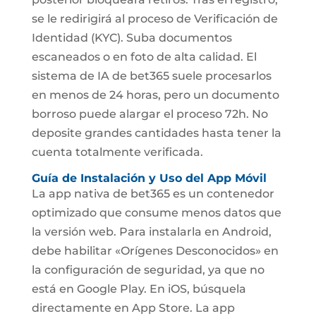
se le redirigirá al proceso de Verificación de
Identidad (KYC). Suba documentos
escaneados o en foto de alta calidad. El
sistema de IA de bet365 suele procesarlos
en menos de 24 horas, pero un documento
borroso puede alargar el proceso 72h. No
deposite grandes cantidades hasta tener la
cuenta totalmente verificada.
Guía de Instalación y Uso del App Móvil
La app nativa de bet365 es un contenedor
optimizado que consume menos datos que
la versión web. Para instalarla en Android,
debe habilitar «Orígenes Desconocidos» en
la configuración de seguridad, ya que no
está en Google Play. En iOS, búsquela
directamente en App Store. La app