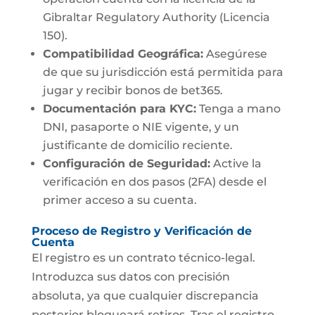
Gibraltar Regulatory Authority (Licencia
150).
Compatibilidad Geográfica:
Asegúrese
de que su jurisdicción está permitida para
jugar y recibir bonos de bet365.
Documentación para KYC:
Tenga a mano
DNI, pasaporte o NIE vigente, y un
justificante de domicilio reciente.
Configuración de Seguridad:
Active la
verificación en dos pasos (2FA) desde el
primer acceso a su cuenta.
Proceso de Registro y Verificación de
Cuenta
El registro es un contrato técnico-legal.
Introduzca sus datos con precisión
absoluta, ya que cualquier discrepancia
posterior bloqueará retiros. Tras el registro,