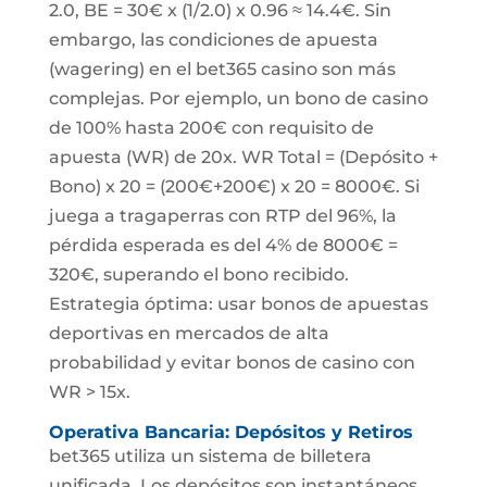
2.0, BE = 30€ x (1/2.0) x 0.96 ≈ 14.4€. Sin
embargo, las condiciones de apuesta
(wagering) en el bet365 casino son más
complejas. Por ejemplo, un bono de casino
de 100% hasta 200€ con requisito de
apuesta (WR) de 20x. WR Total = (Depósito +
Bono) x 20 = (200€+200€) x 20 = 8000€. Si
juega a tragaperras con RTP del 96%, la
pérdida esperada es del 4% de 8000€ =
320€, superando el bono recibido.
Estrategia óptima: usar bonos de apuestas
deportivas en mercados de alta
probabilidad y evitar bonos de casino con
WR > 15x.
Operativa Bancaria: Depósitos y Retiros
bet365 utiliza un sistema de billetera
unificada. Los depósitos son instantáneos,