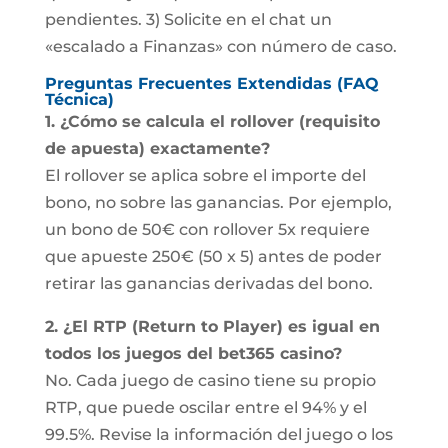
pendientes. 3) Solicite en el chat un
«escalado a Finanzas» con número de caso.
Preguntas Frecuentes Extendidas (FAQ
Técnica)
1. ¿Cómo se calcula el rollover (requisito
de apuesta) exactamente?
El rollover se aplica sobre el importe del
bono, no sobre las ganancias. Por ejemplo,
un bono de 50€ con rollover 5x requiere
que apueste 250€ (50 x 5) antes de poder
retirar las ganancias derivadas del bono.
2. ¿El RTP (Return to Player) es igual en
todos los juegos del bet365 casino?
No. Cada juego de casino tiene su propio
RTP, que puede oscilar entre el 94% y el
99.5%. Revise la información del juego o los