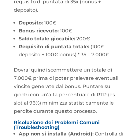
requisito di puntata di 35x (bonus +
deposito).
Deposito:
100€
Bonus ricevuto:
100€
Saldo totale giocabile:
200€
Requisito di puntata totale:
(100€
deposito + 100€ bonus) * 35 = 7.000€
Dovrai quindi scommettere un totale di
7.000€ prima di poter prelevare eventuali
vincite generate dal bonus. Puntare su
giochi con un’alta percentuale di RTP (es.
slot al 96%) minimizza statisticamente le
perdite durante questo processo.
Risoluzione dei Problemi Comuni
(Troubleshooting)
App non si installa (Android):
Controlla di