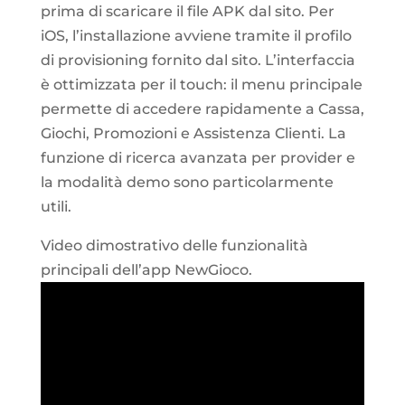
prima di scaricare il file APK dal sito. Per
iOS, l’installazione avviene tramite il profilo
di provisioning fornito dal sito. L’interfaccia
è ottimizzata per il touch: il menu principale
permette di accedere rapidamente a Cassa,
Giochi, Promozioni e Assistenza Clienti. La
funzione di ricerca avanzata per provider e
la modalità demo sono particolarmente
utili.
Video dimostrativo delle funzionalità
principali dell’app NewGioco.