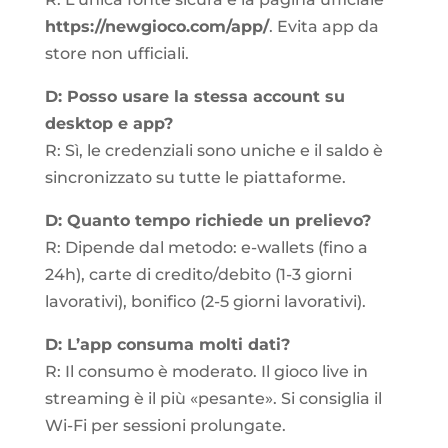
https://newgioco.com/app/
. Evita app da
store non ufficiali.
D: Posso usare la stessa account su
desktop e app?
R: Sì, le credenziali sono uniche e il saldo è
sincronizzato su tutte le piattaforme.
D: Quanto tempo richiede un prelievo?
R: Dipende dal metodo: e-wallets (fino a
24h), carte di credito/debito (1-3 giorni
lavorativi), bonifico (2-5 giorni lavorativi).
D: L’app consuma molti dati?
R: Il consumo è moderato. Il gioco live in
streaming è il più «pesante». Si consiglia il
Wi-Fi per sessioni prolungate.