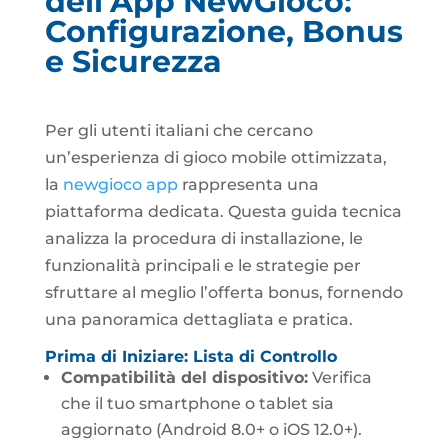
dell’App NewGioco:
Configurazione, Bonus
e Sicurezza
Per gli utenti italiani che cercano
un’esperienza di gioco mobile ottimizzata,
la
newgioco app
rappresenta una
piattaforma dedicata. Questa guida tecnica
analizza la procedura di installazione, le
funzionalità principali e le strategie per
sfruttare al meglio l’offerta bonus, fornendo
una panoramica dettagliata e pratica.
Prima di Iniziare: Lista di Controllo
Compatibilità del dispositivo:
Verifica
che il tuo smartphone o tablet sia
aggiornato (Android 8.0+ o iOS 12.0+).