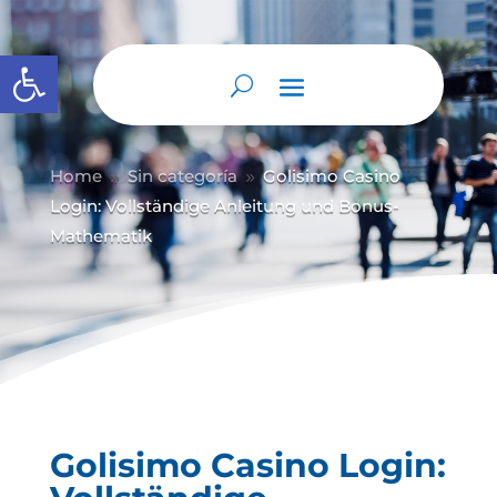
Abrir barra de herramientas
Home
Sin categoría
Golisimo Casino
9
9
Login: Vollständige Anleitung und Bonus-
Mathematik
Golisimo Casino Login: