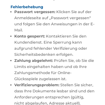
Fehlerbehebung
Passwort vergessen:
Klicken Sie auf der
Anmeldeseite auf „Passwort vergessen“
und folgen Sie den Anweisungen in der E-
Mail.
Konto gesperrt:
Kontaktieren Sie den
Kundendienst. Eine Sperrung kann
aufgrund fehlender Verifizierung oder
Sicherheitsbedenken erfolgen.
Zahlung abgelehnt:
Prüfen Sie, ob Sie die
Limits eingehalten haben und ob Ihre
Zahlungsmethode für Online-
Glücksspiele zugelassen ist.
Verifizierungsproblem:
Stellen Sie sicher,
dass Ihre Dokumente lesbar sind und den
Anforderungen entsprechen (gültig,
nicht abgelaufen, Adresse aktuell).