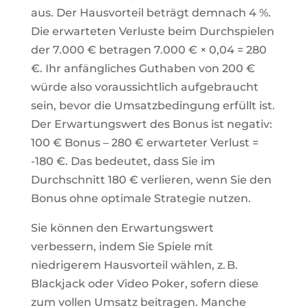
aus. Der Hausvorteil beträgt demnach 4 %.
Die erwarteten Verluste beim Durchspielen
der 7.000 € betragen 7.000 € × 0,04 = 280
€. Ihr anfängliches Guthaben von 200 €
würde also voraussichtlich aufgebraucht
sein, bevor die Umsatzbedingung erfüllt ist.
Der Erwartungswert des Bonus ist negativ:
100 € Bonus – 280 € erwarteter Verlust =
-180 €. Das bedeutet, dass Sie im
Durchschnitt 180 € verlieren, wenn Sie den
Bonus ohne optimale Strategie nutzen.
Sie können den Erwartungswert
verbessern, indem Sie Spiele mit
niedrigerem Hausvorteil wählen, z. B.
Blackjack oder Video Poker, sofern diese
zum vollen Umsatz beitragen. Manche