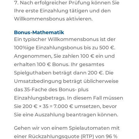
Nach erfolgreicher Prüfung können Sie
Ihre erste Einzahlung tätigen und den
Willkommensbonus aktivieren.
Bonus-Mathematik
Ein typischer Willkommensbonus ist der
100%ige Einzahlungsbonus bis zu 500 €.
Angenommen, Sie zahlen 100 € ein und
erhalten 100 € Bonus. Ihr gesamtes
Spielguthaben beträgt dann 200 €. Die
Umsatzbedingung beträgt üblicherweise
das 35-Fache des Bonus- plus
Einzahlungsbetrags. In diesem Fall müssen
Sie 200 € × 35 = 7.000 € umsetzen, bevor
Sie eine Auszahlung beantragen können.
Gehen wir von einem Spielautomaten mit
einer Rückzahlungsquote (RTP) von 96 %