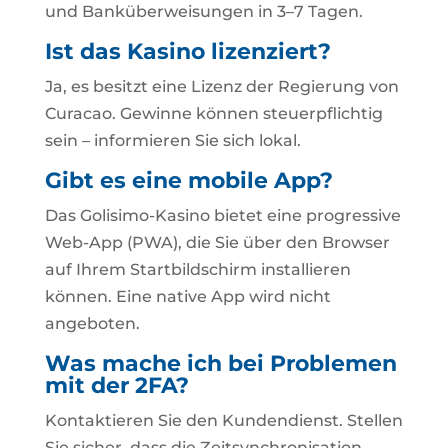
und Banküberweisungen in 3–7 Tagen.
Ist das Kasino lizenziert?
Ja, es besitzt eine Lizenz der Regierung von
Curacao. Gewinne können steuerpflichtig
sein – informieren Sie sich lokal.
Gibt es eine mobile App?
Das Golisimo-Kasino bietet eine progressive
Web-App (PWA), die Sie über den Browser
auf Ihrem Startbildschirm installieren
können. Eine native App wird nicht
angeboten.
Was mache ich bei Problemen
mit der 2FA?
Kontaktieren Sie den Kundendienst. Stellen
Sie sicher, dass die Zeitsynchronisation