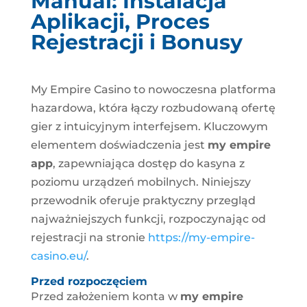
Manual: Instalacja
Aplikacji, Proces
Rejestracji i Bonusy
My Empire Casino to nowoczesna platforma
hazardowa, która łączy rozbudowaną ofertę
gier z intuicyjnym interfejsem. Kluczowym
elementem doświadczenia jest
my empire
app
, zapewniająca dostęp do kasyna z
poziomu urządzeń mobilnych. Niniejszy
przewodnik oferuje praktyczny przegląd
najważniejszych funkcji, rozpoczynając od
rejestracji na stronie
https://my-empire-
casino.eu/
.
Przed rozpoczęciem
Przed założeniem konta w
my empire