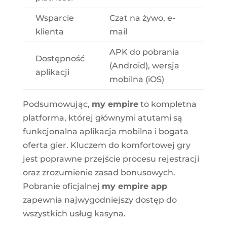
Wsparcie
Czat na żywo, e-
klienta
mail
APK do pobrania
Dostępność
(Android), wersja
aplikacji
mobilna (iOS)
Podsumowując,
my empire
to kompletna
platforma, której głównymi atutami są
funkcjonalna aplikacja mobilna i bogata
oferta gier. Kluczem do komfortowej gry
jest poprawne przejście procesu rejestracji
oraz zrozumienie zasad bonusowych.
Pobranie oficjalnej
my empire app
zapewnia najwygodniejszy dostęp do
wszystkich usług kasyna.