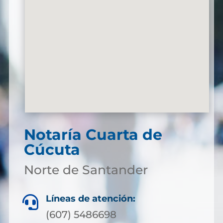
Notaría Cuarta de
Cúcuta
Norte de Santander
Líneas de atención:

(607) 5486698