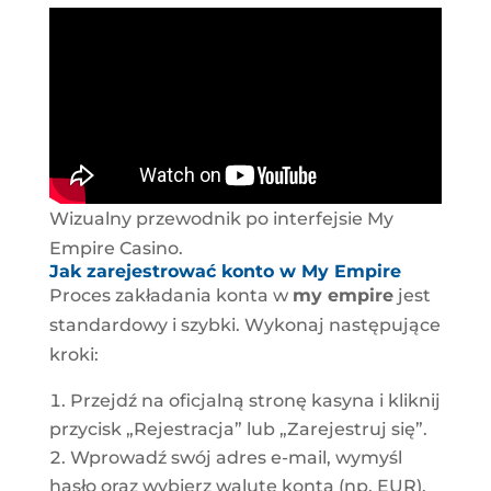
Wizualny przewodnik po interfejsie My
Empire Casino.
Jak zarejestrować konto w My Empire
Proces zakładania konta w
my empire
jest
standardowy i szybki. Wykonaj następujące
kroki:
Przejdź na oficjalną stronę kasyna i kliknij
przycisk „Rejestracja” lub „Zarejestruj się”.
Wprowadź swój adres e-mail, wymyśl
hasło oraz wybierz walutę konta (np. EUR).