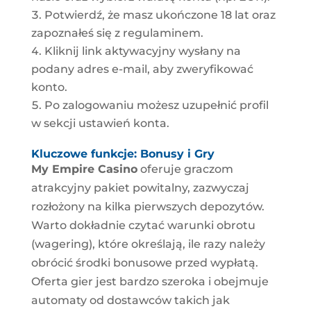
Potwierdź, że masz ukończone 18 lat oraz
zapoznałeś się z regulaminem.
Kliknij link aktywacyjny wysłany na
podany adres e-mail, aby zweryfikować
konto.
Po zalogowaniu możesz uzupełnić profil
w sekcji ustawień konta.
Kluczowe funkcje: Bonusy i Gry
My Empire Casino
oferuje graczom
atrakcyjny pakiet powitalny, zazwyczaj
rozłożony na kilka pierwszych depozytów.
Warto dokładnie czytać warunki obrotu
(wagering), które określają, ile razy należy
obrócić środki bonusowe przed wypłatą.
Oferta gier jest bardzo szeroka i obejmuje
automaty od dostawców takich jak