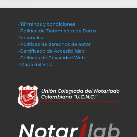
• Términos y condiciones
• Política de Tratamiento de Datos
Personales
• Políticas de derechos de autor
• Certificado de Accesibilidad
• Políticas de Privacidad Web
• Mapa del Sitio