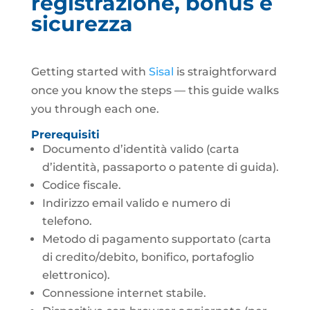
registrazione, bonus e
sicurezza
Getting started with
Sisal
is straightforward
once you know the steps — this guide walks
you through each one.
Prerequisiti
Documento d’identità valido (carta
d’identità, passaporto o patente di guida).
Codice fiscale.
Indirizzo email valido e numero di
telefono.
Metodo di pagamento supportato (carta
di credito/debito, bonifico, portafoglio
elettronico).
Connessione internet stabile.