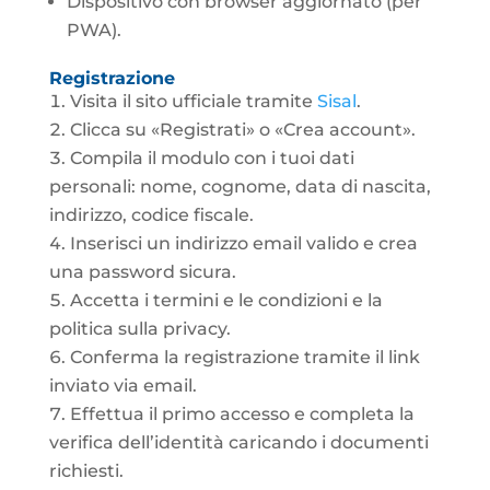
Dispositivo con browser aggiornato (per
PWA).
Registrazione
Visita il sito ufficiale tramite
Sisal
.
Clicca su «Registrati» o «Crea account».
Compila il modulo con i tuoi dati
personali: nome, cognome, data di nascita,
indirizzo, codice fiscale.
Inserisci un indirizzo email valido e crea
una password sicura.
Accetta i termini e le condizioni e la
politica sulla privacy.
Conferma la registrazione tramite il link
inviato via email.
Effettua il primo accesso e completa la
verifica dell’identità caricando i documenti
richiesti.