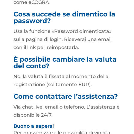
come eCOGRA.
Cosa succede se dimentico la
password?
Usa la funzione «Password dimenticata»
sulla pagina di login. Riceverai una email
con il link per reimpostarla.
È possibile cambiare la valuta
del conto?
No, la valuta è fissata al momento della
registrazione (solitamente EUR).
Come contattare l’assistenza?
Via chat live, email o telefono. L’assistenza è
disponibile 24/7.
Buono a sapersi
Per massimizzare le possibilità di vincita,