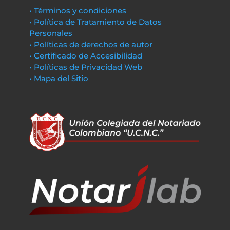
• Términos y condiciones
• Política de Tratamiento de Datos
Personales
• Políticas de derechos de autor
• Certificado de Accesibilidad
• Políticas de Privacidad Web
• Mapa del Sitio