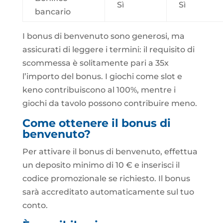
Sì
Sì
bancario
I bonus di benvenuto sono generosi, ma
assicurati di leggere i termini: il requisito di
scommessa è solitamente pari a 35x
l’importo del bonus. I giochi come slot e
keno contribuiscono al 100%, mentre i
giochi da tavolo possono contribuire meno.
Come ottenere il bonus di
benvenuto?
Per attivare il bonus di benvenuto, effettua
un deposito minimo di 10 € e inserisci il
codice promozionale se richiesto. Il bonus
sarà accreditato automaticamente sul tuo
conto.