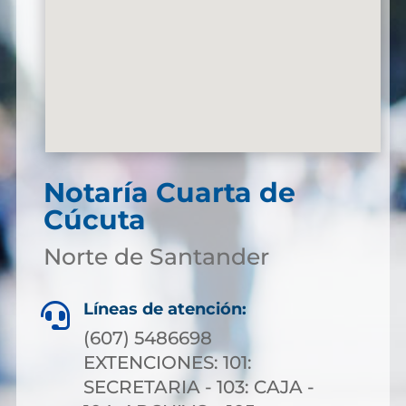
Notaría Cuarta de
Cúcuta
Norte de Santander
Líneas de atención:

(607) 5486698
EXTENCIONES: 101:
SECRETARIA - 103: CAJA -