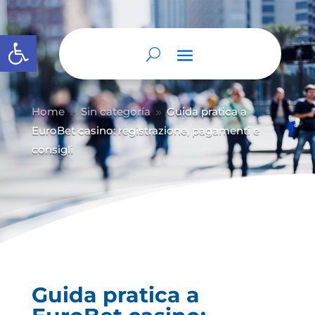
Abrir barra de herramientas
Home
Sin categoría
Guida pratica a
9
9
EuroBet casino: registrazione, pagamenti e
consigli
Guida pratica a