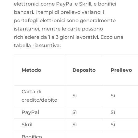
elettronici come PayPal e Skrill, e bonifici
bancari. I tempi di prelievo variano: i
portafogli elettronici sono generalmente
istantanei, mentre le carte possono
richiedere da 1 a 3 giorni lavorativi. Ecco una
tabella riassuntiva:
Metodo
Deposito
Prelievo
Carta di
Sì
Sì
credito/debito
PayPal
Sì
Sì
Skrill
Sì
Sì
Bonifico