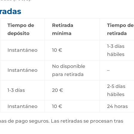
iradas
Tiempo de
Retirada
Tiempo de
depósito
mínima
retirada
1-3 días
Instantáneo
10 €
hábiles
No disponible
Instantáneo
–
para retirada
2-5 días
1-3 días
20 €
hábiles
Instantáneo
10 €
24 horas
as de pago seguros. Las retiradas se procesan tras