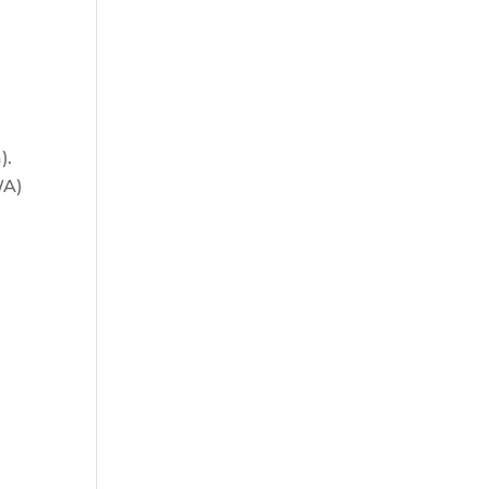
).
WA)