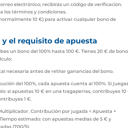
rreo electrónico; recibirás un código de verificación.
 los términos y condiciones.
(normalmente 10 €) para activar cualquier bono de
y el requisito de apuesta
es un bono del 100% hasta 100 €. Tienes 20 € de bono.
lculo:
tal necesaria antes de retirar ganancias del bono.
bución del 100%, cada apuesta cuenta al 100%. Si juega
lo: si apuestas 10 € en una tragaperras, contribuyes 10 
ontribuyes 1 €.
ultiplicador. Contribución por jugada = Apuesta ×
 Tiempo estimado: con apuestas medias de 5 € y
gadas (700/5).