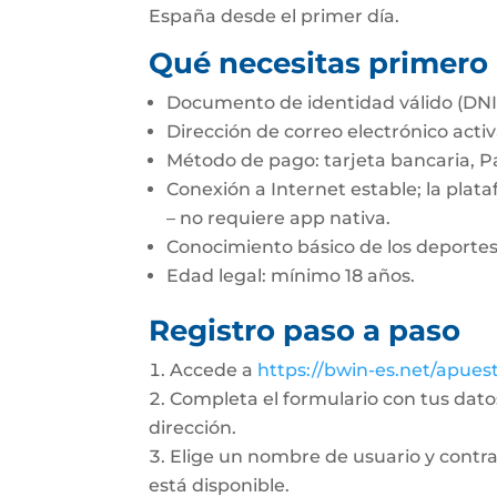
España desde el primer día.
Qué necesitas primero
Documento de identidad válido (DNI, 
Dirección de correo electrónico acti
Método de pago: tarjeta bancaria, P
Conexión a Internet estable; la plat
– no requiere app nativa.
Conocimiento básico de los deportes 
Edad legal: mínimo 18 años.
Registro paso a paso
Accede a
https://bwin-es.net/apues
Completa el formulario con tus dato
dirección.
Elige un nombre de usuario y contras
está disponible.