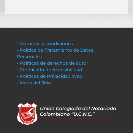
• Términos y condiciones
• Política de Tratamiento de Datos
Personales
• Políticas de derechos de autor
• Certificado de Accesibilidad
• Políticas de Privacidad Web
• Mapa del Sitio