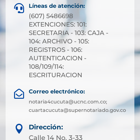
Líneas de atención:

(607) 5486698
EXTENCIONES: 101:
SECRETARIA - 103: CAJA -
104: ARCHIVO - 105:
REGISTROS - 106:
AUTENTICACION -
108/109/114:
ESCRITURACION
Correo electrónico:

notaria4cucuta@ucnc.com.co;
cuartacucuta@supernotariado.gov.co
Dirección:

Calle 14 No. 3-33