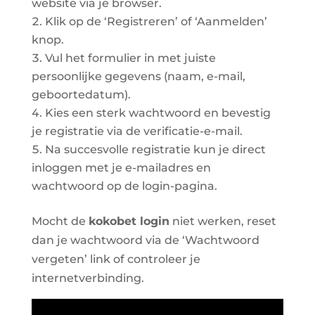
website via je browser.
Klik op de ‘Registreren’ of ‘Aanmelden’
knop.
Vul het formulier in met juiste
persoonlijke gegevens (naam, e-mail,
geboortedatum).
Kies een sterk wachtwoord en bevestig
je registratie via de verificatie-e-mail.
Na succesvolle registratie kun je direct
inloggen met je e-mailadres en
wachtwoord op de login-pagina.
Mocht de
kokobet login
niet werken, reset
dan je wachtwoord via de ‘Wachtwoord
vergeten’ link of controleer je
internetverbinding.