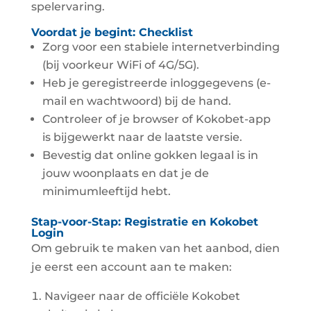
spelervaring.
Voordat je begint: Checklist
Zorg voor een stabiele internetverbinding
(bij voorkeur WiFi of 4G/5G).
Heb je geregistreerde inloggegevens (e-
mail en wachtwoord) bij de hand.
Controleer of je browser of Kokobet-app
is bijgewerkt naar de laatste versie.
Bevestig dat online gokken legaal is in
jouw woonplaats en dat je de
minimumleeftijd hebt.
Stap-voor-Stap: Registratie en Kokobet
Login
Om gebruik te maken van het aanbod, dien
je eerst een account aan te maken:
Navigeer naar de officiële Kokobet