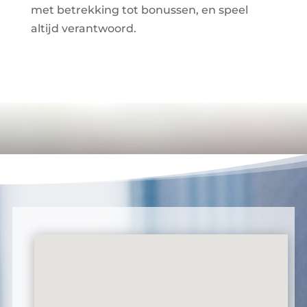
met betrekking tot bonussen, en speel
altijd verantwoord.