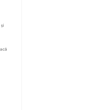
 și
Dacă
n