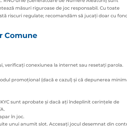
bit. RNG-urile (Generatoare de Numere Aleatorii) sunt
tează măsuri riguroase de joc responsabil. Cu toate
istă riscuri regulate; recomandăm să jucați doar cu fon
or Comune
, verificați conexiunea la internet sau resetați parola.
 codul promoțional (dacă e cazul) și că depunerea minim
YC sunt aprobate și dacă ați îndeplinit cerințele de
TA.
par în joc.
uite unui anumit slot. Accesați jocul desemnat din cont