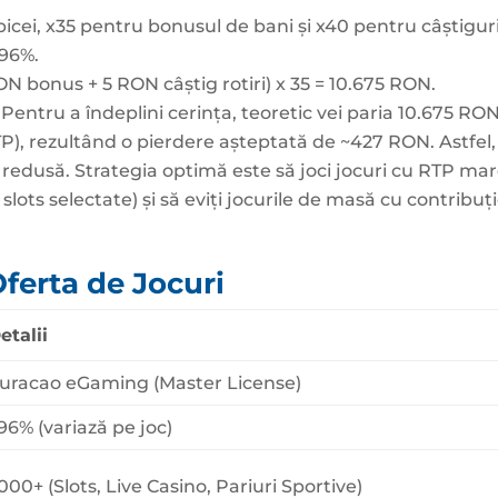
icei, x35 pentru bonusul de bani și x40 pentru câștigur
 96%.
N bonus + 5 RON câștig rotiri) x 35 = 10.675 RON.
Pentru a îndeplini cerința, teoretic vei paria 10.675 RO
), rezultând o pierdere așteptată de ~427 RON. Astfel,
redusă. Strategia optimă este să joci jocuri cu RTP mar
slots selectate) și să eviți jocurile de masă cu contribuț
Oferta de Jocuri
etalii
uracao eGaming (Master License)
96% (variază pe joc)
000+ (Slots, Live Casino, Pariuri Sportive)