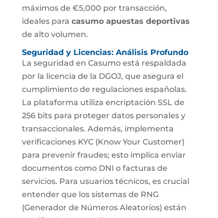
máximos de €5,000 por transacción,
ideales para
casumo apuestas deportivas
de alto volumen.
Seguridad y Licencias: Análisis Profundo
La seguridad en Casumo está respaldada
por la licencia de la DGOJ, que asegura el
cumplimiento de regulaciones españolas.
La plataforma utiliza encriptación SSL de
256 bits para proteger datos personales y
transaccionales. Además, implementa
verificaciones KYC (Know Your Customer)
para prevenir fraudes; esto implica enviar
documentos como DNI o facturas de
servicios. Para usuarios técnicos, es crucial
entender que los sistemas de RNG
(Generador de Números Aleatorios) están