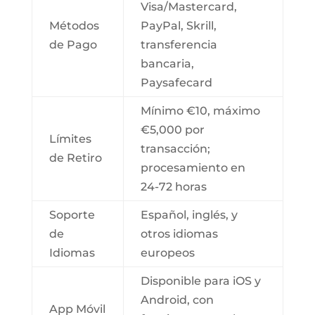
Visa/Mastercard,
Métodos
PayPal, Skrill,
de Pago
transferencia
bancaria,
Paysafecard
Mínimo €10, máximo
€5,000 por
Límites
transacción;
de Retiro
procesamiento en
24-72 horas
Soporte
Español, inglés, y
de
otros idiomas
Idiomas
europeos
Disponible para iOS y
Android, con
App Móvil