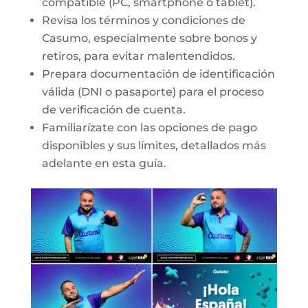
compatible (PC, smartphone o tablet).
Revisa los términos y condiciones de
Casumo, especialmente sobre bonos y
retiros, para evitar malentendidos.
Prepara documentación de identificación
válida (DNI o pasaporte) para el proceso
de verificación de cuenta.
Familiarízate con las opciones de pago
disponibles y sus límites, detallados más
adelante en esta guía.