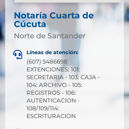
Notaría Cuarta de
Cúcuta
Norte de Santander
Líneas de atención:

(607) 5486698
EXTENCIONES: 101:
SECRETARIA - 103: CAJA -
104: ARCHIVO - 105:
REGISTROS - 106:
AUTENTICACION -
108/109/114:
ESCRITURACION