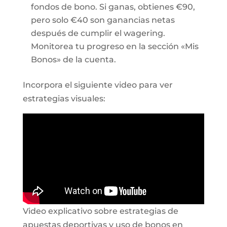
fondos de bono. Si ganas, obtienes €90,
pero solo €40 son ganancias netas
después de cumplir el wagering.
Monitorea tu progreso en la sección «Mis
Bonos» de la cuenta.
Incorpora el siguiente video para ver
estrategias visuales:
Video explicativo sobre estrategias de
apuestas deportivas y uso de bonos en