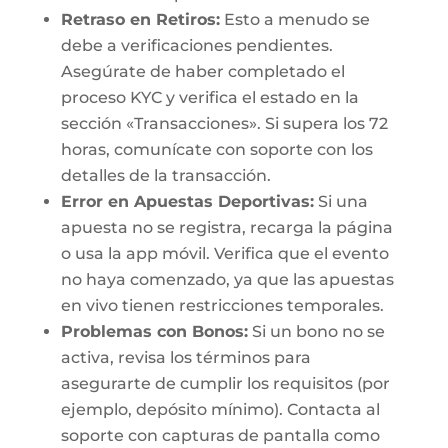
Retraso en Retiros:
Esto a menudo se
debe a verificaciones pendientes.
Asegúrate de haber completado el
proceso KYC y verifica el estado en la
sección «Transacciones». Si supera los 72
horas, comunícate con soporte con los
detalles de la transacción.
Error en Apuestas Deportivas:
Si una
apuesta no se registra, recarga la página
o usa la app móvil. Verifica que el evento
no haya comenzado, ya que las apuestas
en vivo tienen restricciones temporales.
Problemas con Bonos:
Si un bono no se
activa, revisa los términos para
asegurarte de cumplir los requisitos (por
ejemplo, depósito mínimo). Contacta al
soporte con capturas de pantalla como