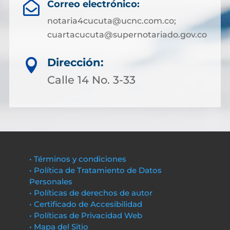
Correo electrónico:

notaria4cucuta@ucnc.com.co;
cuartacucuta@supernotariado.gov.co
Dirección:

Calle 14 No. 3-33
• Términos y condiciones
• Política de Tratamiento de Datos
Personales
• Políticas de derechos de autor
• Certificado de Accesibilidad
• Políticas de Privacidad Web
• Mapa del Sitio