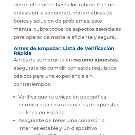
desde el registro hasta los retiros. Con un
énfasis en la seguridad, matemáticas de
bonos y solución de problemas, este
manual cubre todos los aspectos esenciales
para operar de manera eficiente y segura.
Antes de Empezar: Lista de Verificación
Rápida
Antes de sumergirte en
casumo apuestas
,
asegúrate de cumplir con estos requisitos
básicos para una experiencia sin
contratiempos:
Verifica que tu ubicación geográfica
permita el acceso a servicios de apuestas
en línea en España.
Asegúrate de tener una conexión a
Internet estable y un dispositivo