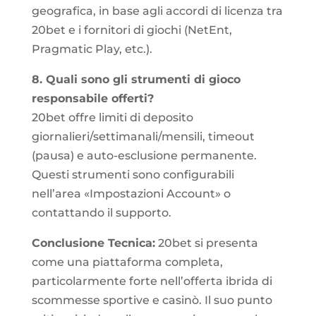
geografica, in base agli accordi di licenza tra
20bet e i fornitori di giochi (NetEnt,
Pragmatic Play, etc.).
8. Quali sono gli strumenti di gioco
responsabile offerti?
20bet offre limiti di deposito
giornalieri/settimanali/mensili, timeout
(pausa) e auto-esclusione permanente.
Questi strumenti sono configurabili
nell’area «Impostazioni Account» o
contattando il supporto.
Conclusione Tecnica:
20bet si presenta
come una piattaforma completa,
particolarmente forte nell’offerta ibrida di
scommesse sportive e casinò. Il suo punto