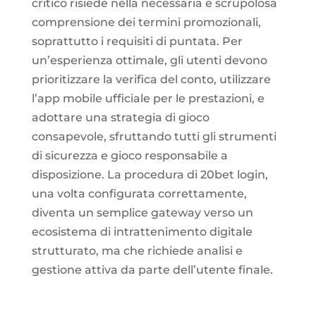
critico risiede nella necessaria e scrupolosa
comprensione dei termini promozionali,
soprattutto i requisiti di puntata. Per
un’esperienza ottimale, gli utenti devono
prioritizzare la verifica del conto, utilizzare
l’app mobile ufficiale per le prestazioni, e
adottare una strategia di gioco
consapevole, sfruttando tutti gli strumenti
di sicurezza e gioco responsabile a
disposizione. La procedura di 20bet login,
una volta configurata correttamente,
diventa un semplice gateway verso un
ecosistema di intrattenimento digitale
strutturato, ma che richiede analisi e
gestione attiva da parte dell’utente finale.