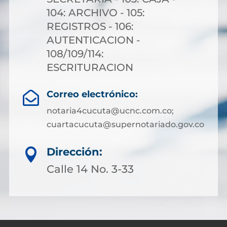
104: ARCHIVO - 105:
REGISTROS - 106:
AUTENTICACION -
108/109/114:
ESCRITURACION
Correo electrónico:

notaria4cucuta@ucnc.com.co;
cuartacucuta@supernotariado.gov.co
Dirección:

Calle 14 No. 3-33