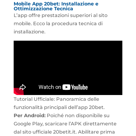
Mobile App 20bet: Installazione e
Ottimizzazione Tecnica
L’app offre prestazioni superiori al sito
mobile. Ecco la procedura tecnica di
installazione.
Tutorial Ufficiale: Panoramica delle
funzionalità principali dell’app 20bet.
Per Android:
Poiché non disponibile su
Google Play, scaricare l’APK direttamente
dal sito ufficiale 20betit.it. Abilitare prima