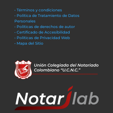
• Términos y condiciones
• Política de Tratamiento de Datos
Personales
• Políticas de derechos de autor
• Certificado de Accesibilidad
• Políticas de Privacidad Web
• Mapa del Sitio