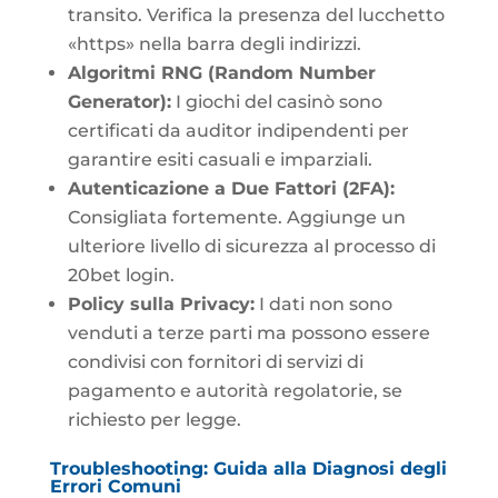
transito. Verifica la presenza del lucchetto
«https» nella barra degli indirizzi.
Algoritmi RNG (Random Number
Generator):
I giochi del casinò sono
certificati da auditor indipendenti per
garantire esiti casuali e imparziali.
Autenticazione a Due Fattori (2FA):
Consigliata fortemente. Aggiunge un
ulteriore livello di sicurezza al processo di
20bet login.
Policy sulla Privacy:
I dati non sono
venduti a terze parti ma possono essere
condivisi con fornitori di servizi di
pagamento e autorità regolatorie, se
richiesto per legge.
Troubleshooting: Guida alla Diagnosi degli
Errori Comuni