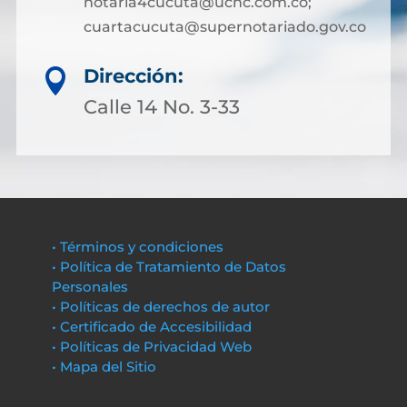
notaria4cucuta@ucnc.com.co;
cuartacucuta@supernotariado.gov.co
Dirección:

Calle 14 No. 3-33
• Términos y condiciones
• Política de Tratamiento de Datos
Personales
• Políticas de derechos de autor
• Certificado de Accesibilidad
• Políticas de Privacidad Web
• Mapa del Sitio