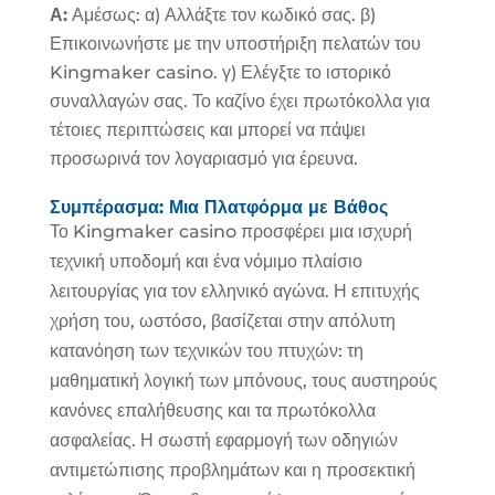
Α:
Αμέσως: α) Αλλάξτε τον κωδικό σας. β)
Επικοινωνήστε με την υποστήριξη πελατών του
Kingmaker casino. γ) Ελέγξτε το ιστορικό
συναλλαγών σας. Το καζίνο έχει πρωτόκολλα για
τέτοιες περιπτώσεις και μπορεί να πάψει
προσωρινά τον λογαριασμό για έρευνα.
Συμπέρασμα: Μια Πλατφόρμα με Βάθος
Το Kingmaker casino προσφέρει μια ισχυρή
τεχνική υποδομή και ένα νόμιμο πλαίσιο
λειτουργίας για τον ελληνικό αγώνα. Η επιτυχής
χρήση του, ωστόσο, βασίζεται στην απόλυτη
κατανόηση των τεχνικών του πτυχών: τη
μαθηματική λογική των μπόνους, τους αυστηρούς
κανόνες επαλήθευσης και τα πρωτόκολλα
ασφαλείας. Η σωστή εφαρμογή των οδηγιών
αντιμετώπισης προβλημάτων και η προσεκτική