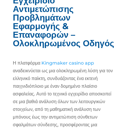
Εγχειρίδιο
Αντιμετώπισης
Προβλημάτων
Εφαρμογής &
Επαναφορών –
Ολοκληρωμένος Οδηγός
Η πλατφόρμα
Kingmaker casino app
αναδεικνύεται ως μια ολοκληρωμένη λύση για τον
ελληνικό παίκτη, συνδυάζοντας ένα εκτενή
παιχνιδιόπλοιο με έναν δομημένο πλαίσιο
ασφαλείας. Αυτό το τεχνικό εγχειρίδιο αποσκοπεί
σε μια βαθιά ανάλυση όλων των λειτουργικών
στοιχείων, από τη μαθηματική ανάλυση των
μπόνους έως την αντιμετώπιση σύνθετων
σφαλμάτων σύνδεσης, προσφέροντας μια