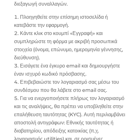
διεξαγωγή συναλλαγών.
Πλοηγηθείτε στην επίσημη ιστοσελίδα ή
κατεβάστε την εφαρμογή.
Κάντε κλικ στο κουμπί «Εγγραφή» και
συμπληρώστε τη φόρμα με ακριβή προσωπικά
στοιχεία (όνομα, επώνυμο, ημερομηνία γέννησης,
διεύθυνση).
Εισάγετε ένα έγκυρο email και δημιουργήστε
έναν ισχυρό κωδικό πρόσβασης.
Επιβεβαιώστε τον λογαριασμό σας μέσω του
συνδέσμου που θα λάβετε στο email σας.
Για να ενεργοποιήσετε πλήρως τον λογαριασμό
και τις αναλήψεις, θα πρέπει να υποβληθείτε στην
επαλήθευση ταυτότητας (KYC). Αυτή περιλαμβάνει
αποστολή αντιγράφων: Εθνικής ταυτότητας ή
διαβατηρίου, απόδειξης κατοικίας (π.χ.
λογαριασμός utilities) και, σε ορισμένες