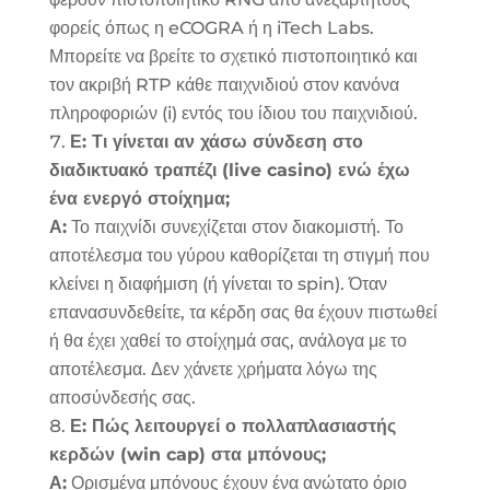
φορείς όπως η eCOGRA ή η iTech Labs.
Μπορείτε να βρείτε το σχετικό πιστοποιητικό και
τον ακριβή RTP κάθε παιχνιδιού στον κανόνα
πληροφοριών (i) εντός του ίδιου του παιχνιδιού.
Ε: Τι γίνεται αν χάσω σύνδεση στο
διαδικτυακό τραπέζι (live casino) ενώ έχω
ένα ενεργό στοίχημα;
Α:
Το παιχνίδι συνεχίζεται στον διακομιστή. Το
αποτέλεσμα του γύρου καθορίζεται τη στιγμή που
κλείνει η διαφήμιση (ή γίνεται το spin). Όταν
επανασυνδεθείτε, τα κέρδη σας θα έχουν πιστωθεί
ή θα έχει χαθεί το στοίχημά σας, ανάλογα με το
αποτέλεσμα. Δεν χάνετε χρήματα λόγω της
αποσύνδεσής σας.
Ε: Πώς λειτουργεί ο πολλαπλασιαστής
κερδών (win cap) στα μπόνους;
Α:
Ορισμένα μπόνους έχουν ένα ανώτατο όριο