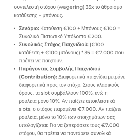
συντελεστή στόχου (wagering) 35x το άθροισμα
κατάθεσης + μπόνους.
Σενάριο:
Κατάθεση €100 + Μπόνους €100 =
Συνολικό Πιστωτικό Υπόλοιπο €200.
Συνολικός Στόχος Παιχνιδιού:
(€100
κατάθεση + €100 μπόνους) * 35 = €7.000 που
πρέπει να παιχτούν.
Παράγοντας Συμβολής Παιχνιδιού
(Contribution):
Διαφορετικά παιχνίδια μετράνε
διαφορετικά προς τον στόχο. Στους κλασικούς
όρους, τα slot συμβάλλουν 100%, ενώ η
ρουλέτα μόνο 10%. Αν παίζετε αποκλειστικά
slots, ο στόχος παραμένει €7.000. Αν παίζετε
ρουλέτα, μόνο το 10% των στοιχημάτων σας
υπολογίζεται: Για να ξεπεράσετε τους €7.000
στόχου, θα πρέπει να ποντάρετε συνολικά