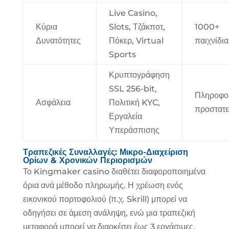
Live Casino,
Κύρια
Slots, Τζάκποτ,
1000+
Δυνατότητες
Πόκερ, Virtual
παιχνίδια
Sports
Κρυπτογράφηση
SSL 256-bit,
Πληροφο
Ασφάλεια
Πολιτική KYC,
προστατε
Εργαλεία
Υπεράσπισης
Τραπεζικές Συναλλαγές: Μικρο-Διαχείριση
Ορίων & Χρονικών Περιορισμών
Το Kingmaker casino διαθέτει διαφοροποιημένα
όρια ανά μέθοδο πληρωμής. Η χρέωση ενός
εικονικού πορτοφολιού (π.χ. Skrill) μπορεί να
οδηγήσει σε άμεση ανάληψη, ενώ μια τραπεζική
μεταφορά μπορεί να διαρκέσει έως 3 εργάσιμες.